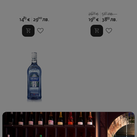
54
91
26
€
51
лв.
83
00
91
93
14
€
29
лв.
19
€
38
лв.
Джин Грийналс Черна
Боровинка 37.5%