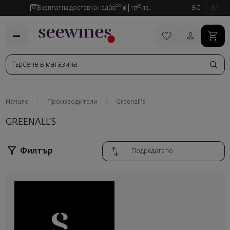
00
35
Безплатна доставка над
60
€
117
лв.
BG
EN
Начало
Производители
Greenall's
GREENALL'S
Филтър