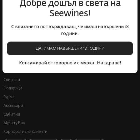
Добре дошъл в света на
Seewines!
С влизането потвърждаваш, че имаш навършени 18
Бърза доставка за
Лоялна програма и
години.
цялата страна
отстъпки
ДА, ИМАМ НАВЪРШЕНИ 18 ГОДИНИ
Пазарувай
Консумирай отговорно и с мярка. Наздраве!
ВИНО
Спиртни
Подаръци
Гурме
Аксесоари
Събития
Mystery Box
Корпоративни клиенти