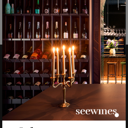
34
00
15
€
30
лв.
Над 1300 вина от цял
Физически магазини и
свят
събития