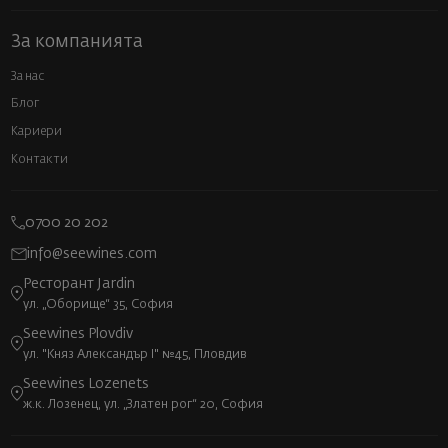
За компанията
За нас
Блог
Кариери
Контакти
0700 20 202
info@seewines.com
Ресторант Jardin
ул. „Оборище“ 35, София
Seewines Plovdiv
ул. "Княз Александър I" №45, Пловдив
Seewines Lozenets
ж.к. Лозенец, ул. „Златен рог“ 20, София