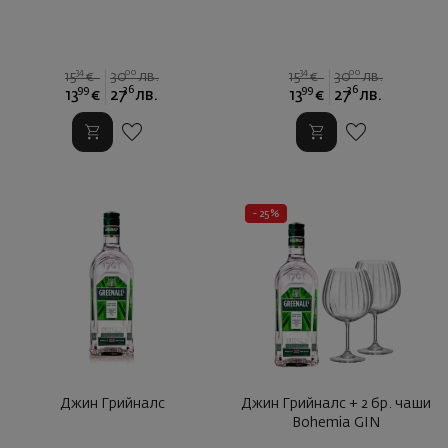
34
00
34
00
15
€
30
лв.
15
€
30
лв.
99
36
99
36
13
€
27
лв.
13
€
27
лв.
- 25%
Джин Грийналс
Джин Грийналс + 2 бр. чаши
Bohemia GIN