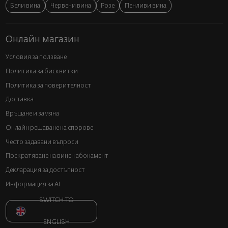
Бели вина
Червени вина
Розе
Пенливи вина
Онлайн магазин
Условия за ползване
Политика за бисквитки
Политика за поверителност
Доставка
Връщане и замяна
Онлайн решаване на спорове
Често задавани въпроси
Прекратяване на винен абонамент
Декларация за достъпност
Информация за AI
SWITCH TO
ENGLISH