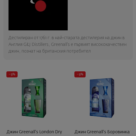
Дестилиран от 1761 г. в най-старата дестилерия на джин в
Англия G&J Distillers, Greenall’s е първият висококачествен
джин, познат на британския потребител
- 9%
- 9%
Джин Greenall's London Dry
Джин Greenall's Боровинка