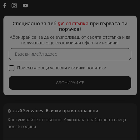
Специално за теб
5% отстъпка
при първата ти
поръчка!
Абонирай се, за да се възползваш от своята отстъпка и да
получаваш още ексклузивни оферти и новини!
Приемам общи условия и всички политики
АБОНИРАЙ СЕ
© 2026 Seewines. Всички права запазени.
Консумирайте отговорно. Алкохолът е забранен за лица
под 18 години.