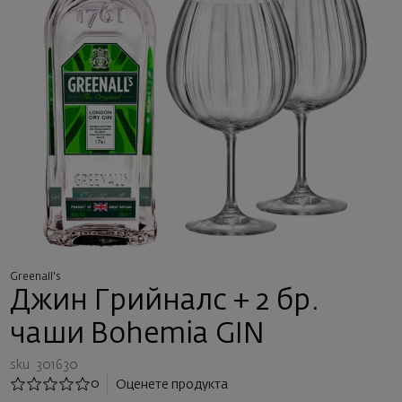
Greenall's
Джин Грийналс + 2 бр.
чаши Bohemia GIN
sku: 301630
0
Оценете продукта