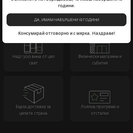
години.
ДА, ИМАМ НАВЪРШЕНИ 18 ГОДИНИ
Консумирай отговорно и с мярка. Наздраве!
Над 1300 вина от цял
Физически магазини и
свят
събития
Бърза доставка за
Лоялна програма и
цялата страна
отстъпки