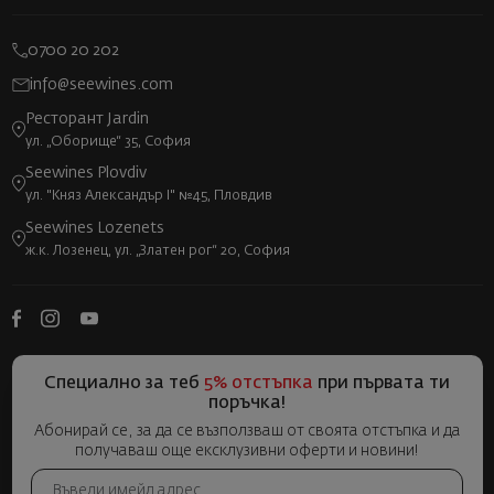
0700 20 202
info@seewines.com
Ресторант Jardin
ул. „Оборище“ 35, София
Seewines Plovdiv
ул. "Княз Александър I" №45, Пловдив
Seewines Lozenets
ж.к. Лозенец, ул. „Златен рог“ 20, София
Специално за теб
5% отстъпка
при първата ти
поръчка!
Абонирай се, за да се възползваш от своята отстъпка и да
получаваш още ексклузивни оферти и новини!