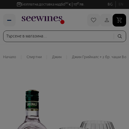
00
35
Безплатна доставка над
60
€
117
лв.
BG
EN
Начало
Спиртни
Джин
Джин Грийналс + 2 бр. чаши Boh