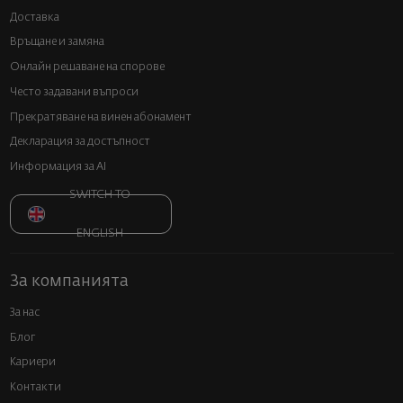
Доставка
Връщане и замяна
Онлайн решаване на спорове
Често задавани въпроси
Прекратяване на винен абонамент
Декларация за достъпност
Информация за AI
SWITCH TO
ENGLISH
За компанията
За нас
Блог
Кариери
Контакти