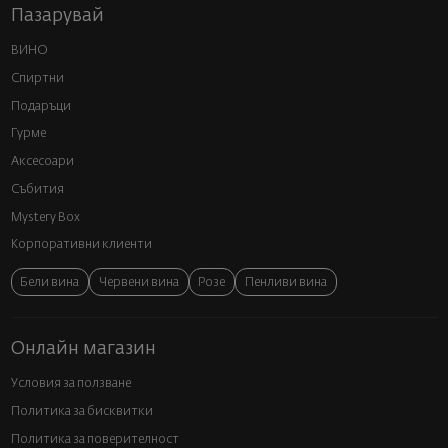
Пазарувай
ВИНО
Спиртни
Подаръци
Гурме
Аксесоари
Събития
Mystery Box
Корпоративни клиенти
Бели вина
Червени вина
Розе
Пенливи вина
Онлайн магазин
Условия за ползване
Политика за бисквитки
Политика за поверителност