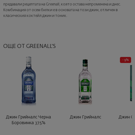
картичка с ваше пожелание. Изберете тази опция в
предавали рецептата на Greenall, която остава непроменена и днес.
следващата стъпка от поръчката.
Комбинация от осем билки е в основата на този джин, отличен в
класическия коктейл джин и тоник.
ОЩЕ ОТ GREENALL'S
- 9%
Джин Грийналс Черна
Джин Грийналс
Джин Gr
Боровинка 37.5%