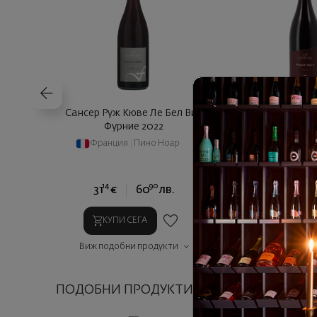
Сансер Руж Кюве Ле Бел Вин
Пино Ноар Кюве
Фурние 2022
2024
Франция
|
Пино Ноар
Франция
|
Пи
14
90
78
31
€
60
лв.
14
€
2
КУПИ СЕГА
КУПИ СЕГ
Виж подобни продукти
Виж подобни п
ПОДОБНИ ПРОДУКТИ