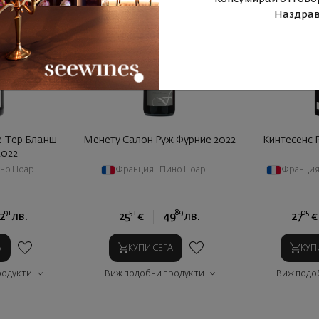
Наздрав
е Тер Бланш
Менету Салон Руж Фурние 2022
Kинтесенс 
2022
но Ноар
Франция
|
Пино Ноар
Франци
91
51
89
05
2
лв.
25
€
49
лв.
27
€
А
КУПИ СЕГА
КУП
родукти
Виж подобни продукти
Виж подо