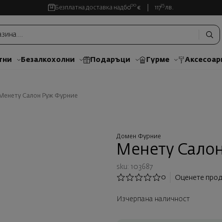
00
35
Безплатна доставка над
60
€
117
лв.
тни
Безалкохолни
Подаръци
Гурме
Аксесоар
Менету Салон Руж Фурние
Домен Фурние
Менету Салон
sku: 103687
0
Оценете прод
Изчерпана наличност