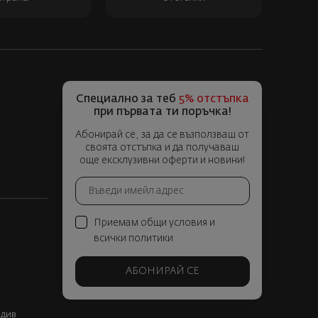
Специално за теб
5% отстъпка
при първата ти поръчка!
Абонирай се, за да се възползваш от
своята отстъпка и да получаваш
още ексклузивни оферти и новини!
Приемам общи условия и
всички политики
АБОНИРАЙ СЕ
вдив