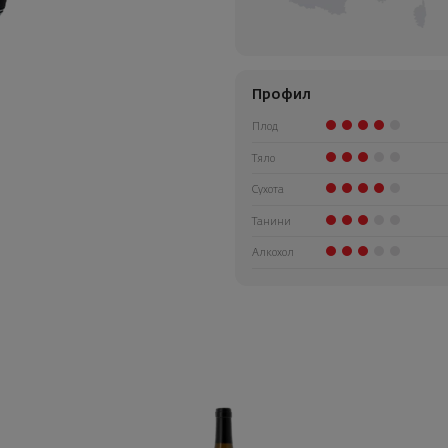
Профил
Плод
Тяло
Сухота
Танини
Алкохол