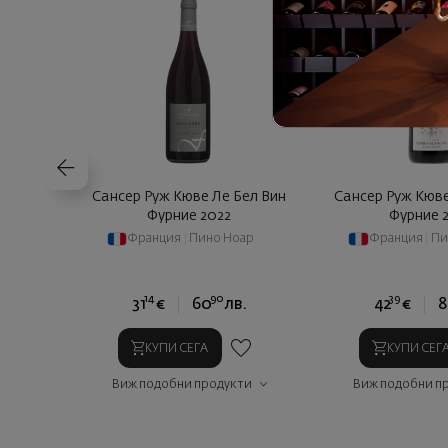
Сансер Руж Кюве Ле Бел Вин
Сансер Руж Кюв
Фурние 2022
Фурние 
Франция
|
Пино Ноар
Франция
|
Пи
14
90
39
31
€
60
лв.
42
€
8
КУПИ СЕГА
КУПИ СЕГ
Виж подобни продукти
Виж подобни п