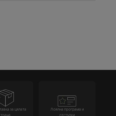
тавка за цялата
Лоялна програма и
страна
отстъпки