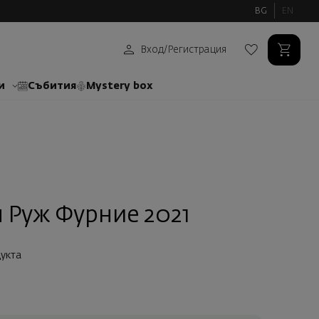
BG
EN
Вход
/
Регистрация
и
Събития
Mystery box
 Руж Фурние 2021
укта