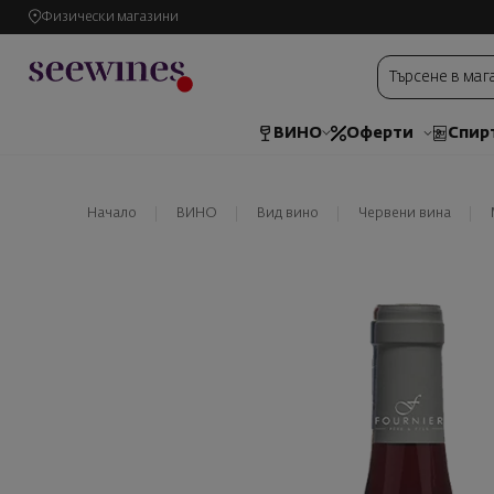
Физически магазини
ВИНО
Оферти
Спир
Начало
ВИНО
Вид вино
Червени вина