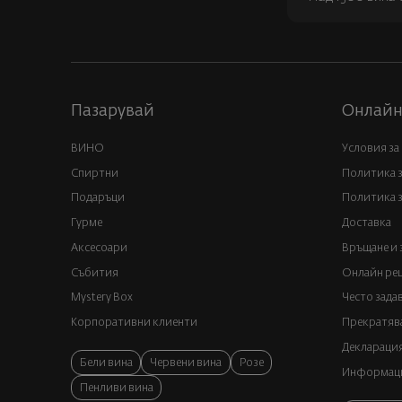
Пазарувай
Онлайн
ВИНО
Условия за
Спиртни
Политика 
Подаръци
Политика з
Гурме
Доставка
Аксесоари
Връщане и 
Събития
Онлайн реш
Mystery Box
Често зада
Корпоративни клиенти
Прекратява
Декларация
Бели вина
Червени вина
Розе
Информация
Пенливи вина