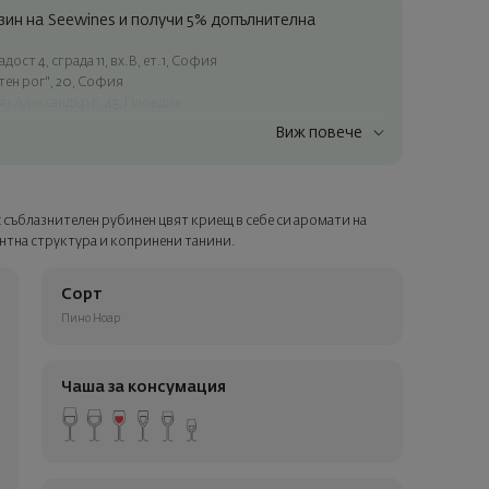
ин на Seewines и получи 5% допълнителна
ост 4, сграда 11, вх.В, ет.1, София
атен рог", 20, София
яз Александър I", 45, Пловдив
Виж повече
ъчки над 60 € / 117.35 лв.
ес в рамките на град София
лата страна
 съблазнителен рубинен цвят криещ в себе си аромати на
а опаковка и персонализирана картичка с ваше пожелание.
антна структура и копринени танини.
ащата стъпка от поръчката.
Сорт
Пино Ноар
Чаша за консумация