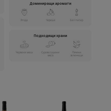
Доминиращи аромати
Ягода
Череша
Бял пипер
Подходящи храни
Червени меса
Сурово сушени
Печени
меса
зеленчуци