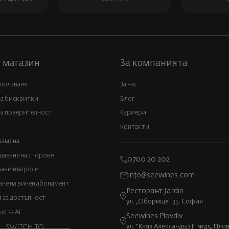
 магазин
За компанията
 ползване
За нас
за бисквитки
Блог
а поверителност
Кариери
Контакти
замяна
аване на спорове
0700 20 202
вани въпроси
info@seewines.com
не на винен абонамент
Ресторант Jardin
 за достъпност
ул. „Оборище“ 35, София
 за AI
Seewines Plovdiv
ул. "Княз Александър I" №45, Пло
SWITCH TO