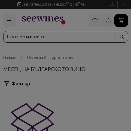
00
35
Безплатна доставка над
60
€
117
лв.
BG
EN
Начало
Месец на българското вино
МЕСЕЦ НА БЪЛГАРСКОТО ВИНО
Филтър