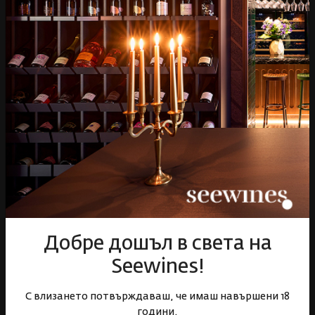
ВИНО
Спиртни
Подаръци
Гурме
Аксесоари
Събития
Mystery Box
Корпоративни клиенти
Бели вина
Червени вина
Розе
Пенливи вина
Онлайн магазин
Условия за ползване
Добре дошъл в света на
Политика за бисквитки
Seewines!
Политика за поверителност
Доставка
С влизането потвърждаваш, че имаш навършени 18
години.
Връщане и замяна