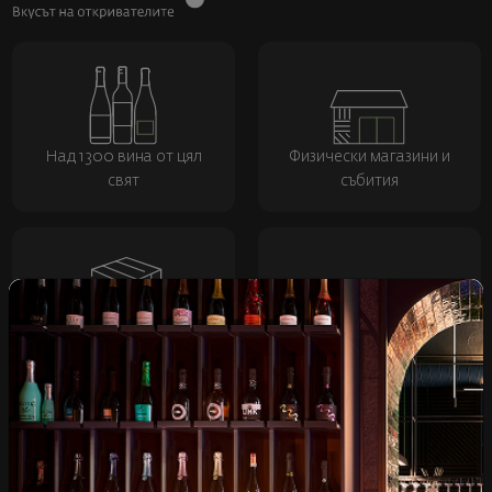
Над 1300 вина от цял
Физически магазини и
свят
събития
Бърза доставка за
Лоялна програма и
цялата страна
отстъпки
Пазарувай