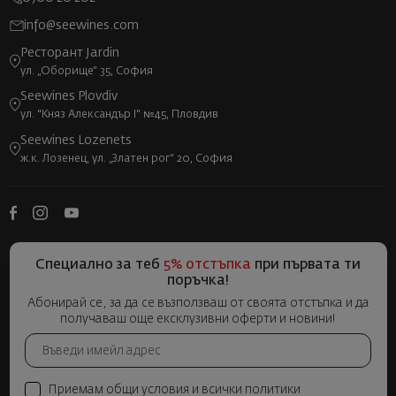
info@seewines.com
Ресторант Jardin
ул. „Оборище“ 35, София
Seewines Plovdiv
ул. "Княз Александър I" №45, Пловдив
Seewines Lozenets
ж.к. Лозенец, ул. „Златен рог“ 20, София
Специално за теб
5% отстъпка
при първата ти
поръчка!
Абонирай се, за да се възползваш от своята отстъпка и да
получаваш още ексклузивни оферти и новини!
Приемам общи условия и всички политики