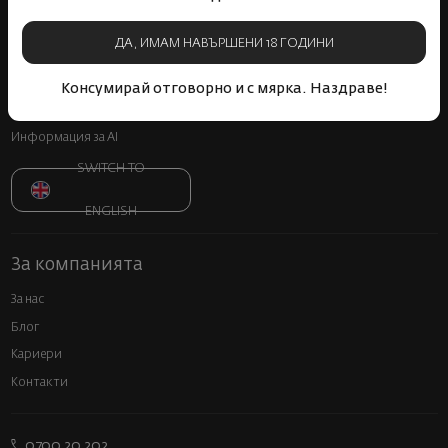
Онлайн решаване на спорове
ДА, ИМАМ НАВЪРШЕНИ 18 ГОДИНИ
Често задавани въпроси
Прекратяване на винен абонамент
Консумирай отговорно и с мярка. Наздраве!
Декларация за достъпност
Информация за AI
SWITCH TO
ENGLISH
За компанията
За нас
Блог
Кариери
Контакти
0700 20 202