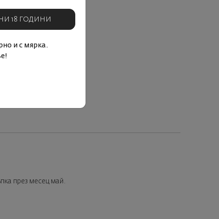
НИ 18 ГОДИНИ
но и с мярка.
е!
ъпка през месец май.