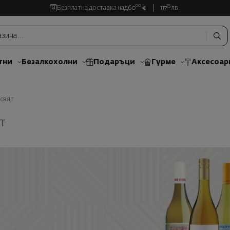
00
35
Безплатна доставка над
60
€
117
лв.
тни
Безалкохолни
Подаръци
Гурме
Аксесоар
 свят
Т