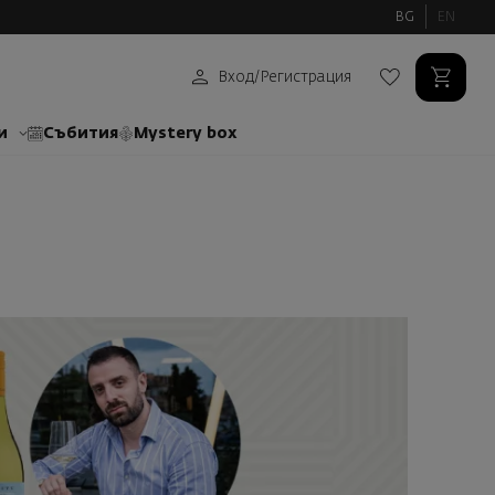
BG
EN
Вход
/
Регистрация
и
Събития
Mystery box