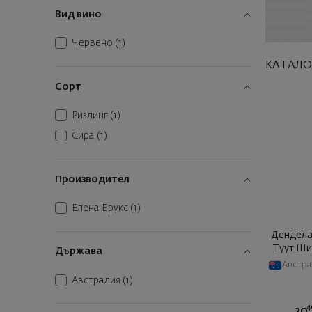
Вид вино
Червено
(1)
КАТАЛО
Сорт
Ризлинг
(1)
Сира
(1)
Производител
Елена Брукс
(1)
Дендела
Туут Шир
Държава
Австра
Австралия
(1)
4
20