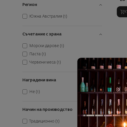
Регион
К
Южна Австралия
(1)
Съчетание с храна
Морски дарове
(1)
Паста
(1)
Червени меса
(1)
Наградени вина
Не
(1)
Начин на производство
Традиционно
(1)