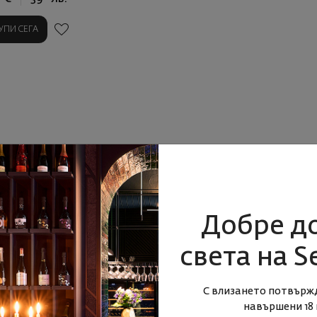
УПИ СЕГА
Добре д
света на S
С влизането потвърж
навършени 18 