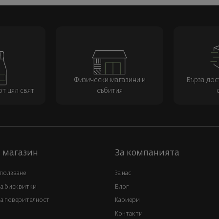
Физически магазини и
Бърза дос
т цял свят
събития
 магазин
За компанията
 ползване
За нас
за бисквитки
Блог
а поверителност
Кариери
Контакти