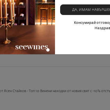
ДА, ИМАМ НАВЪРШЕ
Консумирай отговор
Наздрав
от Ясен Стайков - Топ 10 Винени находки от новия свят с -10% отст