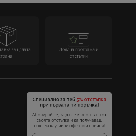
тавка за цялата
Лоялна програма и
страна
отстъпки
Специално за теб
5% отстъпка
при първата ти поръчка!
Абонирай се, за да се възползваш от
своята отстъпка и да получаваш
още ексклузивни оферти и новини!