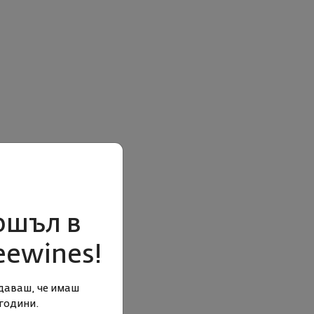
ошъл в
eewines!
даваш, че имаш
години.