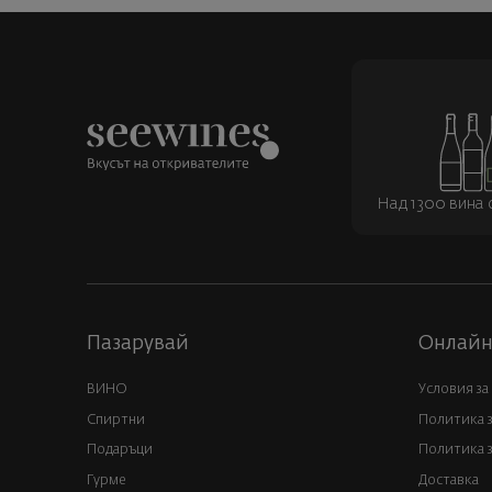
Над 1300 вина о
Пазарувай
Онлайн
ВИНО
Условия за
Спиртни
Политика 
Подаръци
Политика з
Гурме
Доставка