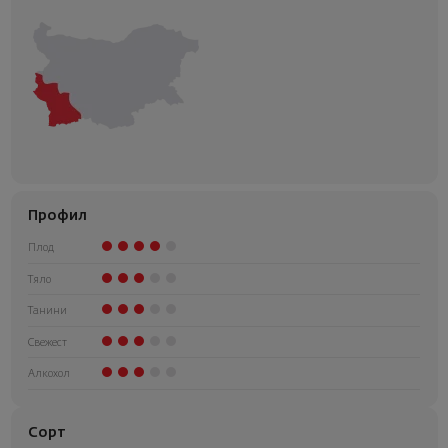
Профил
Плод
Тяло
Танини
Свежест
Алкохол
Сорт