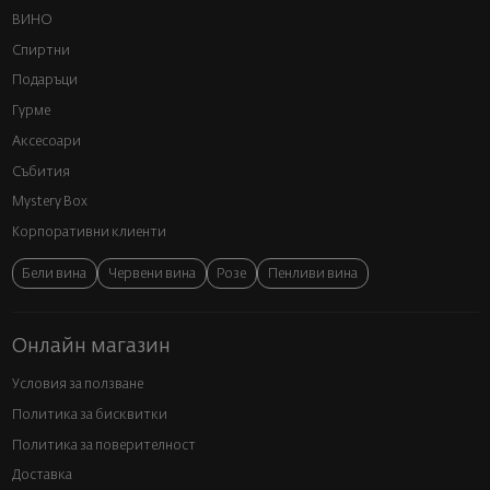
ВИНО
Спиртни
Подаръци
Гурме
Аксесоари
Събития
Mystery Box
Корпоративни клиенти
Бели вина
Червени вина
Розе
Пенливи вина
Онлайн магазин
Условия за ползване
Политика за бисквитки
Политика за поверителност
Доставка