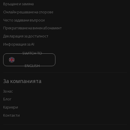
Връщане и замяна
Онлайн решаване на спорове
Често задавани въпроси
Прекратяване на винен абонамент
Декларация за достъпност
Информация за AI
SWITCH TO
ENGLISH
За компанията
За нас
Блог
Кариери
Контакти