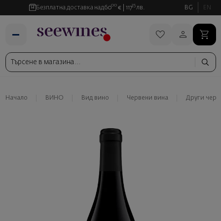
00
35
Безплатна доставка над
60
€
117
лв.
BG
EN
Начало
ВИНО
Вид вино
Червени вина
Други черв