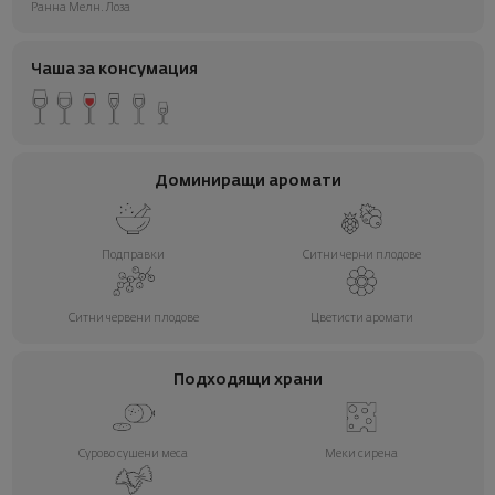
Ранна Мелн. Лоза
Чаша за консумация
Доминиращи аромати
Подправки
Ситни черни плодове
Ситни червени плодове
Цветисти аромати
Подходящи храни
Сурово сушени меса
Меки сирена