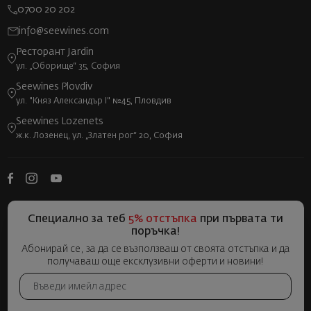
0700 20 202
info@seewines.com
Ресторант Jardin
ул. „Оборище“ 35, София
Seewines Plovdiv
ул. "Княз Александър I" №45, Пловдив
Seewines Lozenets
ж.к. Лозенец, ул. „Златен рог“ 20, София
Специално за теб
5% отстъпка
при първата ти
поръчка!
Абонирай се, за да се възползваш от своята отстъпка и да
получаваш още ексклузивни оферти и новини!