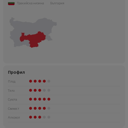
Тракийска низина
България
Профил
Плод
Тяло
Сухота
Свежест
Алкохол