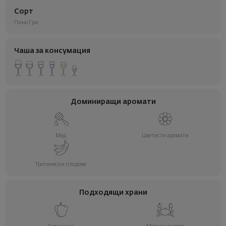
Сорт
Пино Гри
Чаша за консумация
Доминиращи аромати
Мед
Цветисти аромати
Тропически плодове
Подходящи храни