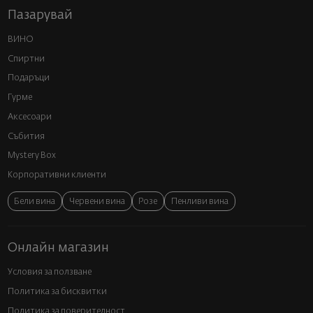
Пазарувай
ВИНО
Спиртни
Подаръци
Гурме
Аксесоари
Събития
Mystery Box
Корпоративни клиенти
Бели вина
Червени вина
Розе
Пенливи вина
Онлайн магазин
Условия за ползване
Политика за бисквитки
Политика за поверителност