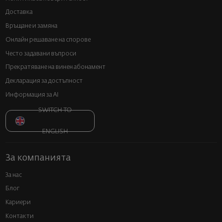
Доставка
Връщане и замяна
Онлайн решаване на спорове
Често задавани въпроси
Прекратяване на винен абонамент
Декларация за достъпност
Информация за AI
SWITCH TO
ENGLISH
За компанията
За нас
Блог
Кариери
Контакти