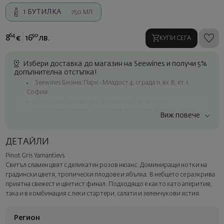
1
БУТИЛКА
750 МЛ
64
90
8
€
16
лв.
КУПИ СЕГА
Избери доставка до магазин на Seewines и получи 5%
допълнителна отстъпка!
Seewines Бизнес Парк - Младост 4, сграда 11, вх.В, ет.1,
София
Seewines Лозенец - ул. "Златен рог", 20, София
Seewines Пловдив - ул. "Княз Александър I", 45, Пловдив
Виж повече
Безплатна доставка за поръчки над 60 € / 117.35 лв.
Куриер на Seewines до адрес в рамките на град София
ДЕТАЙЛИ
До офисите на Спиди в цялата страна
Pinot Gris Yamantievs
Изненадайте със стил
Светъл сламен цвят с деликатен розов нюанс. Доминиращи нотки на
Добавете луксозна подаръчна опаковка и персонализирана
градински цветя, тропически плодове и ябълка. В небцето се разкрива
картичка с ваше пожелание. Изберете тази опция в
приятна свежест и цветист финал. Подходящо е както като аперитив,
следващата стъпка от поръчката.
така и в комбинация с леки стартери, салати и зеленчукови ястия.
Регион