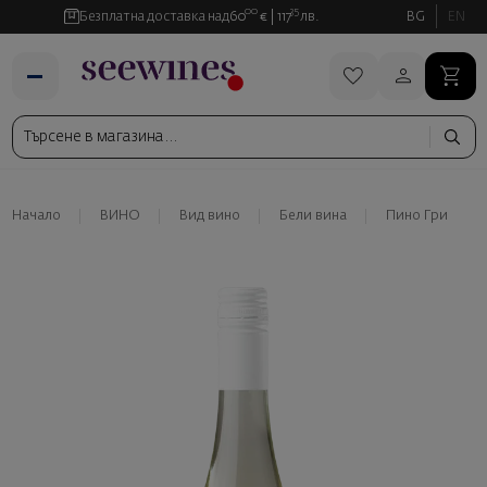
00
35
Безплатна доставка над
60
€
117
лв.
BG
EN
Начало
ВИНО
Вид вино
Бели вина
Пино Гри