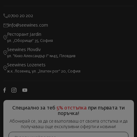
0700 20 202
info@seewines.com
Ресторант Jardin
ул. „Оборище“ 35, София
Seewines Plovdiv
ул. "Княз Александър I" №45, Пловдив
Seewines Lozenets
ж.к. Лозенец, ул. „Златен рог“ 20, София
Специално за теб
5% отстъпка
при първата ти
поръчка!
Абонирай се, за да се възползваш от своята отстъпка и да
получаваш още ексклузивни оферти и новини!