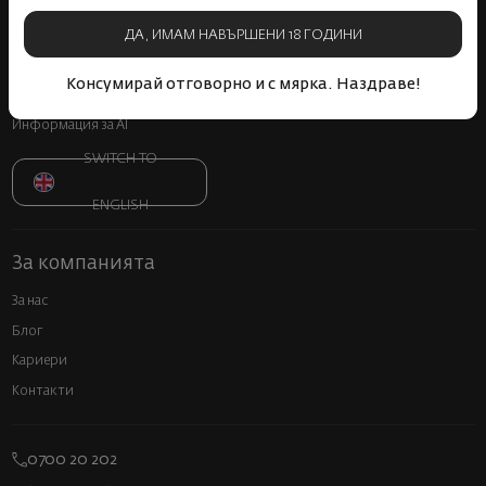
Онлайн решаване на спорове
ДА, ИМАМ НАВЪРШЕНИ 18 ГОДИНИ
Често задавани въпроси
Прекратяване на винен абонамент
Консумирай отговорно и с мярка. Наздраве!
Декларация за достъпност
Информация за AI
SWITCH TO
ENGLISH
За компанията
За нас
Блог
Кариери
Контакти
0700 20 202