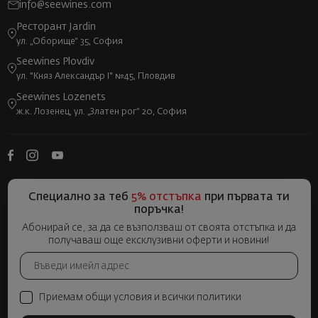
info@seewines.com
Ресторант Jardin
ул. „Оборище“ 35, София
Seewines Plovdiv
ул. "Княз Александър I" №45, Пловдив
Seewines Lozenets
ж.к. Лозенец, ул. „Златен рог“ 20, София
Специално за теб
5% отстъпка
при първата ти
поръчка!
Абонирай се, за да се възползваш от своята отстъпка и да
получаваш още ексклузивни оферти и новини!
Приемам общи условия и всички политики