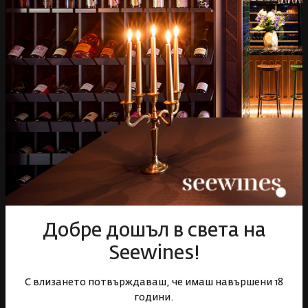
Спиртни
Подаръци
Гурме
Аксесоари
Събития
Mystery Box
Корпоративни клиенти
Бели вина
Червени вина
Розе
Пенливи вина
Онлайн магазин
Условия за ползване
Добре дошъл в света на
Политика за бисквитки
Seewines!
Политика за поверителност
Доставка
С влизането потвърждаваш, че имаш навършени 18
Връщане и замяна
години.