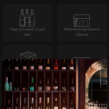
Над 1300 вина от цял
Физически магазини и
свят
събития
Бърза доставка за
Лоялна програма и
цялата страна
отстъпки
Пазарувай
ВИНО