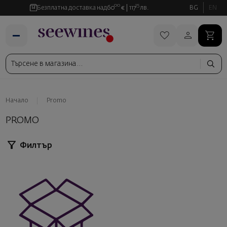
00
35
Безплатна доставка над
60
€
117
лв.
BG
EN
Начало
Promo
PROMO
Филтър