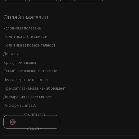
Онлайн магазин
Условия за ползване
Политика за бисквитки
Политика за поверителност
Доставка
Връщане и замяна
Онлайн решаване на спорове
Често задавани въпроси
Прекратяване на винен абонамент
Декларация за достъпност
Информация за AI
SWITCH TO
ENGLISH