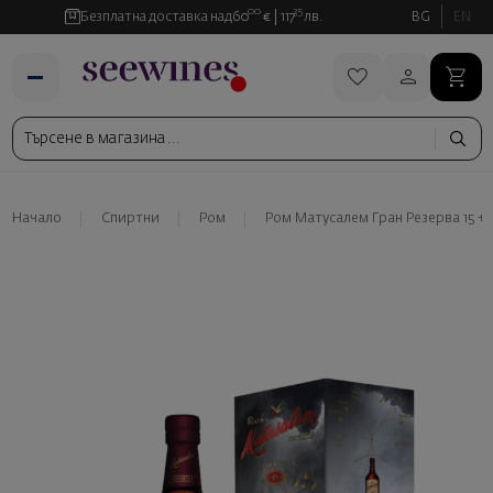
00
35
Безплатна доставка над
60
€
117
лв.
BG
EN
Начало
Спиртни
Ром
Ром Матусалем Гран Резерва 15 + 