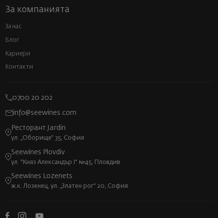
За компанията
За нас
Блог
Кариери
Контакти
0700 20 202
info@seewines.com
Ресторант Jardin
ул. „Оборище“ 35, София
Seewines Plovdiv
ул. "Княз Александър I" №45, Пловдив
Seewines Lozenets
ж.к. Лозенец, ул. „Златен рог“ 20, София