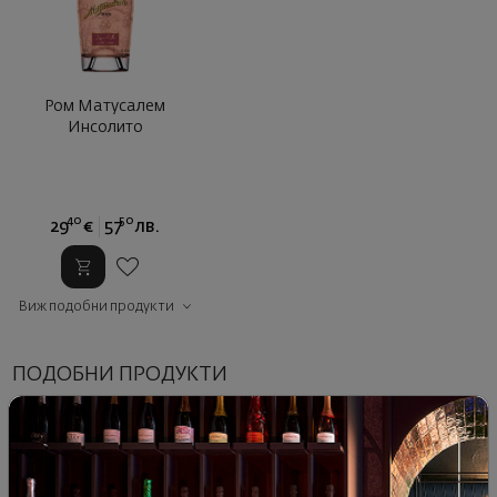
Ром Матусалем
Инсолито
40
50
29
€
57
лв.
Виж подобни продукти
ПОДОБНИ ПРОДУКТИ