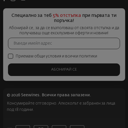
Специално за теб
5% отстъпка
при първата ти
поръчка!
Абонирай се, за да се възползваш от своята отстъпка и да
получаваш още ексклузивни оферти и новини!
Приемам общи условия и всички политики
АБОНИРАЙ СЕ
© 2026 Seewines. Всички права запазени.
Консумирайте отговорно. Алкохолът е забранен за лица
под 18 години.