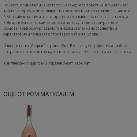
Почвата, климатът и качеството на захарната тръстика, в съчетание с
тайната формула позволяват на компанията да пресъздаде същия ром.
В Matusalem процесите на стареене и смесване се основават на метода
Solera, а именно – съединението на по-млади с по-стари реколти
ромове. Това осигурява много висока степен на постоянство в
характера му и премахва острите аромати и вкусове.
Известен като „Cognac“ на рома, Gran Reserva 15 е перфектният избор за
потребителите, които търсят изключително качество и изтънчен вкус.
Комплексен, с кадифено изразен букет и аромат.
ОЩЕ ОТ РОМ МАТУСАЛЕМ