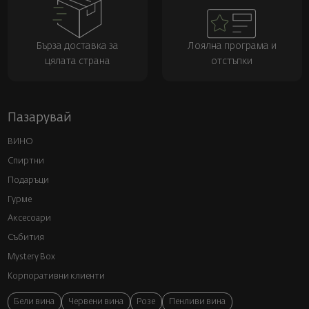
Бърза доставка за
Лоялна програма и
цялата страна
отстъпки
Пазарувай
ВИНО
Спиртни
Подаръци
Гурме
Аксесоари
Събития
Mystery Box
Корпоративни клиенти
Бели вина
Червени вина
Розе
Пенливи вина