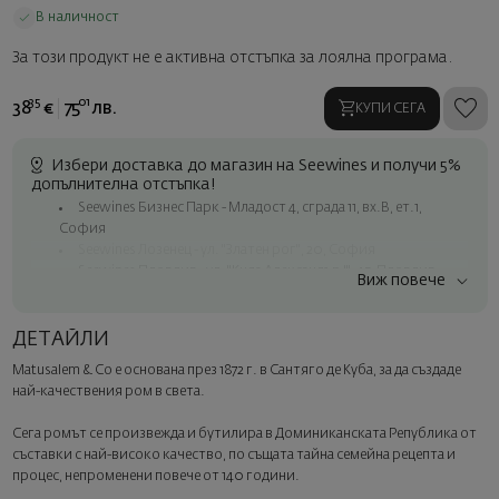
В наличност
За този продукт не е активна отстъпка за лоялна програма.
35
01
38
€
75
лв.
КУПИ СЕГА
Избери доставка до магазин на Seewines и получи 5%
допълнителна отстъпка!
Seewines Бизнес Парк - Младост 4, сграда 11, вх.В, ет.1,
София
Seewines Лозенец - ул. "Златен рог", 20, София
Seewines Пловдив - ул. "Княз Александър I", 45, Пловдив
Виж повече
Безплатна доставка за поръчки над 60 € / 117.35 лв.
Куриер на Seewines до адрес в рамките на град София
ДЕТАЙЛИ
До офисите на Спиди в цялата страна
Matusalem & Co е основана през 1872 г. в Сантяго де Куба, за да създаде
Изненадайте със стил
най-качествения ром в света.
Добавете луксозна подаръчна опаковка и персонализирана
картичка с ваше пожелание. Изберете тази опция в
Сега ромът се произвежда и бутилира в Доминиканската Република от
следващата стъпка от поръчката.
съставки с най-високо качество, по същата тайна семейна рецепта и
процес, непроменени повече от 140 години.