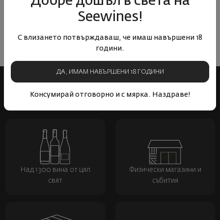
Добре дошъл в света на
Все още няма ревюта на този продукт
Seewines!
Напишете първото ревю
С влизането потвърждаваш, че имаш навършени 18
ОСТАВЕТЕ ВАШЕТО МНЕНИЕ
години.
ДА, ИМАМ НАВЪРШЕНИ 18 ГОДИНИ
Консумирай отговорно и с мярка. Наздраве!
Над 1300 вина от цял
Физически магазини и
свят
събития