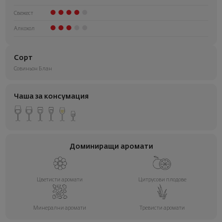
Свежест
Алкохол
Сорт
Совиньон Блан
Чаша за консумация
Доминиращи аромати
Цветисти аромати
Цитрусови плодове
Минерални аромати
Тревисти аромати