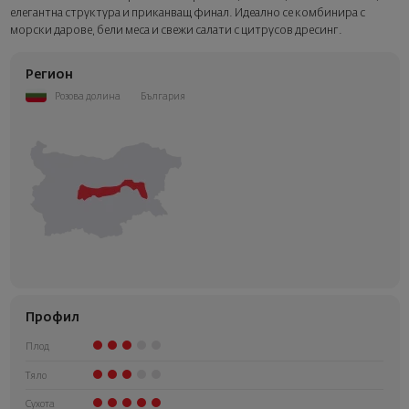
елегантна структура и приканващ финал. Идеално се комбинира с
морски дарове, бели меса и свежи салати с цитрусов дресинг.
Регион
Розова долина
България
Профил
Плод
Тяло
Сухота