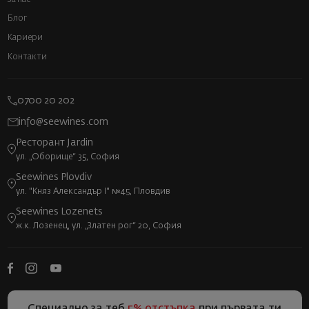
Блог
Кариери
Контакти
0700 20 202
info@seewines.com
Ресторант Jardin
ул. „Оборище“ 35, София
Seewines Plovdiv
ул. "Княз Александър I" №45, Пловдив
Seewines Lozenets
ж.к. Лозенец, ул. „Златен рог“ 20, София
Специално за теб
5% отстъпка
при първата ти