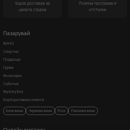
Бърза доставка за
Лоялна програма и
цялата страна
отстъпки
Пазарувай
ВИНО
Спиртни
Подаръци
Гурме
Аксесоари
Събития
Mystery Box
Корпоративни клиенти
Бели вина
Червени вина
Розе
Пенливи вина