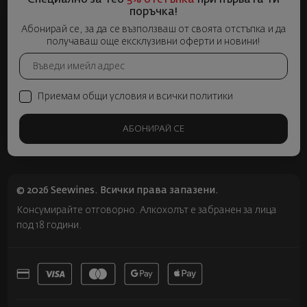
поръчка!
Абонирай се, за да се възползваш от своята отстъпка и да
получаваш още ексклузивни оферти и новини!
Приемам общи условия и всички политики
АБОНИРАЙ СЕ
© 2026 Seewines. Всички права запазени.
Консумирайте отговорно. Алкохолът е забранен за лица
под 18 години.