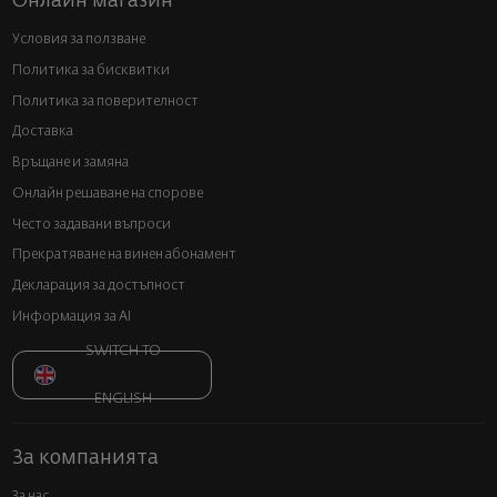
Онлайн магазин
Условия за ползване
Политика за бисквитки
Политика за поверителност
Доставка
Връщане и замяна
Онлайн решаване на спорове
Често задавани въпроси
Прекратяване на винен абонамент
Декларация за достъпност
Информация за AI
SWITCH TO
ENGLISH
За компанията
За нас