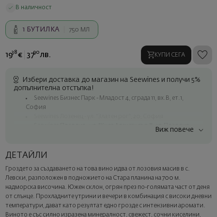
В наличност
1
БУТИЛКА
750 МЛ
38
90
19
€
37
лв.
КУПИ СЕГА
Избери доставка до магазин на Seewines и получи 5%
допълнителна отстъпка!
Seewines Бизнес Парк - Младост 4, сграда 11, вх.В, ет.1,
София
Seewines Лозенец - ул. "Златен рог", 20, София
Seewines Пловдив - ул. "Княз Александър I", 45, Пловдив
Виж повече
Безплатна доставка за поръчки над 60 € / 117.35 лв.
Куриер на Seewines до адрес в рамките на град София
ДЕТАЙЛИ
До офисите на Спиди в цялата страна
Гроздето за създаването на това вино идва от лозовия масив в с.
Изненадайте със стил
Левски, разположен в подножието на Стара планина на 700 м.
Добавете луксозна подаръчна опаковка и персонализирана
надморска височина. Южен склон, огрян през по-голямата част от деня
картичка с ваше пожелание. Изберете тази опция в
от слънце. Прохладните утрини и вечери в комбинация с високи дневни
следващата стъпка от поръчката.
температури, дават като резултат едно грозде с интензивни аромати.
Виното е със силно изразена минералност, свежест, сочни киселини,