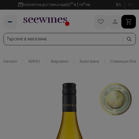
00
35
Безплатна доставка над
60
€
117
лв.
BG
EN
Начало
ВИНО
Вид вино
Бели вина
Совиньон блан