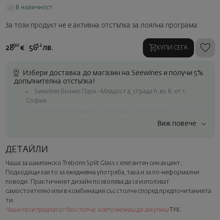
В наличност
За този продукт не е активна отстъпка за лоялна програма.
90
52
28
€
56
лв.
КУПИ СЕГА
Избери доставка до магазин на Seewines и получи 5%
допълнителна отстъпка!
Seewines Бизнес Парк - Младост 4, сграда 11, вх.В, ет.1,
София
Seewines Лозенец - ул. "Златен рог", 20, София
Seewines Пловдив - ул. "Княз Александър I", 45, Пловдив
Виж повече
Безплатна доставка за поръчки над 60 € / 117.35 лв.
Куриер на Seewines до адрес в рамките на град София
ДЕТАЙЛИ
До офисите на Спиди в цялата страна
Чаша за шампанско Trebonn Split Glass с елегантен син акцент.
Изненадайте със стил
Подходящи както за ежедневна употреба, така и за по-неформални
Добавете луксозна подаръчна опаковка и персонализирана
поводи. Практичният дизайн позволява да се използват
картичка с ваше пожелание. Изберете тази опция в
самостоятелно или в комбинация със столче според предпочитанията
следващата стъпка от поръчката.
ти.
Чашите се предлагат без столче, което можеш да закупиш
ТУК
.