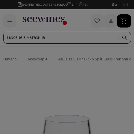
00
35
Безплатна доставка над
60
€
117
лв.
BG
EN
Начало
Аксесоари
Чаша за шампанско Split Glass Trebonn син