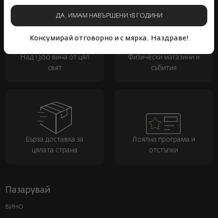
ДА, ИМАМ НАВЪРШЕНИ 18 ГОДИНИ
Консумирай отговорно и с мярка. Наздраве!
Над 1300 вина от цял
Физически магазини и
свят
събития
Бърза доставка за
Лоялна програма и
цялата страна
отстъпки
Пазарувай
ВИНО