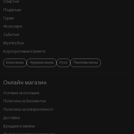
Спиртни
Подаръци
Гурме
Аксесоари
Събития
Mystery Box
Корпоративни клиенти
Бели вина
Червени вина
Розе
Пенливи вина
Онлайн магазин
Условия за ползване
Политика за бисквитки
Политика за поверителност
Доставка
Връщане и замяна