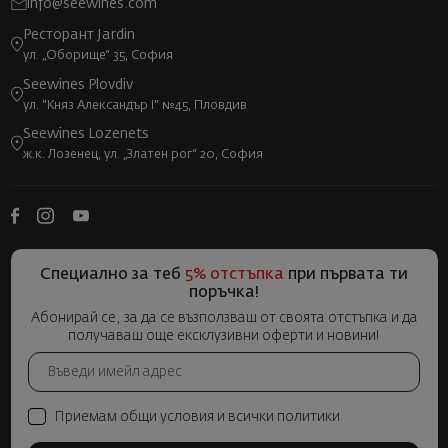
info@seewines.com
Ресторант Jardin
ул. „Оборище“ 35, София
Seewines Plovdiv
ул. "Княз Александър I" №45, Пловдив
Seewines Lozenets
ж.к. Лозенец, ул. „Златен рог“ 20, София
Специално за теб
5% отстъпка
при първата ти
поръчка!
Абонирай се, за да се възползваш от своята отстъпка и да
получаваш още ексклузивни оферти и новини!
Приемам общи условия и всички политики