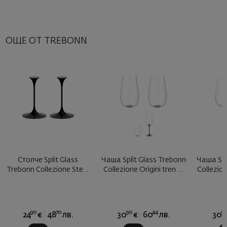
ОЩЕ ОТ TREBONN
Столче Split Glass
Чаша Split Glass Trebonn
Чаша Spl
Trebonn Collezione Stem
Collezione Origini tren ...
Collezion
черно ...
90
70
90
44
9
24
€
48
лв.
30
€
60
лв.
30