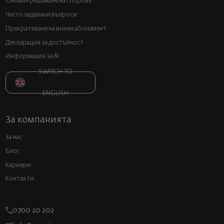
Онлайн решаване на спорове
Често задавани въпроси
Прекратяване на винен абонамент
Декларация за достъпност
Информация за AI
SWITCH TO
ENGLISH
За компанията
За нас
Блог
Кариери
Контакти
0700 20 202