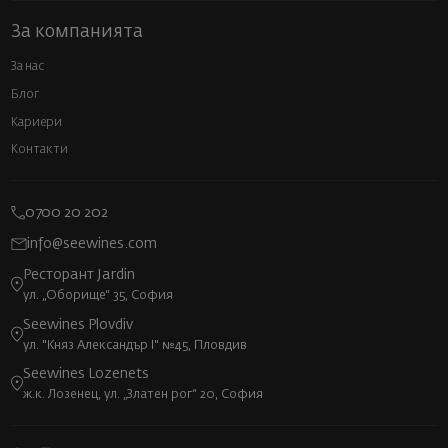
За компанията
За нас
Блог
Кариери
Контакти
0700 20 202
info@seewines.com
Ресторант Jardin
ул. „Оборище“ 35, София
Seewines Plovdiv
ул. "Княз Александър I" №45, Пловдив
Seewines Lozenets
ж.к. Лозенец, ул. „Златен рог“ 20, София