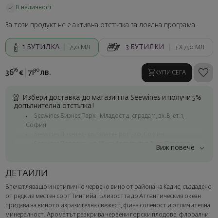
В наличност
За този продукт не е активна отстъпка за лоялна програма.
1
БУТИЛКА
3
БУТИЛКИ
750 МЛ
3 X
750 МЛ
76
90
36
€
71
лв.
КУПИ СЕГА
Избери доставка до магазин на Seewines и получи 5%
допълнителна отстъпка!
Seewines Бизнес Парк - Младост 4, сграда 11, вх.В, ет.1,
София
Seewines Лозенец - ул. "Златен рог", 20, София
Seewines Пловдив - ул. "Княз Александър I", 45, Пловдив
Виж повече
Безплатна доставка за поръчки над 60 € / 117.35 лв.
Куриер на Seewines до адрес в рамките на град София
ДЕТАЙЛИ
До офисите на Спиди в цялата страна
В
печатляващо и нетипично червено вино от района на Кадис, създадено
Изненадайте със стил
от редкия местен сорт
Тинтийа
. Близостта до Атлантическия океан
Добавете луксозна подаръчна опаковка и персонализирана
придава на виното изразителна свежест, фина соленост и отличителна
картичка с ваше пожелание. Изберете тази опция в
минералност. Ароматът разкрива червени горски плодове, флорални