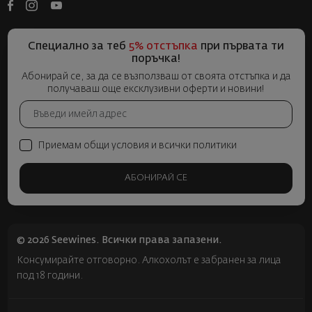
Специално за теб
5% отстъпка
при първата ти
поръчка!
Абонирай се, за да се възползваш от своята отстъпка и да
получаваш още ексклузивни оферти и новини!
Приемам общи условия и всички политики
АБОНИРАЙ СЕ
© 2026 Seewines. Всички права запазени.
Консумирайте отговорно. Алкохолът е забранен за лица
под 18 години.