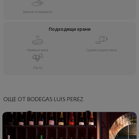
Землисти аромати
Подходящи храни
Червени меса
Сурово сушени меса
Паста
ОЩЕ ОТ BODEGAS LUIS PEREZ