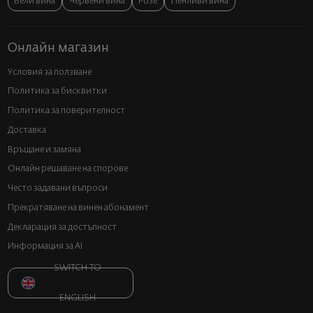
Бели вина
Червени вина
Розе
Пенливи вина
Онлайн магазин
Условия за ползване
Политика за бисквитки
Политика за поверителност
Доставка
Връщане и замяна
Онлайн решаване на спорове
Често задавани въпроси
Прекратяване на винен абонамент
Декларация за достъпност
Информация за AI
SWITCH TO
ENGLISH