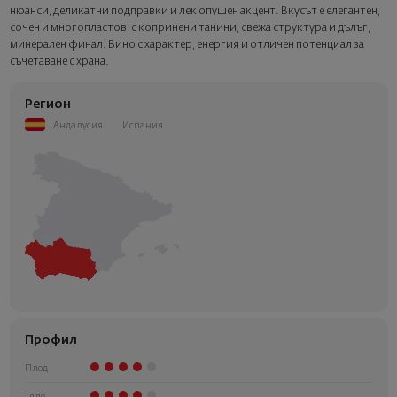
следващата стъпка от поръчката.
нюанси, деликатни подправки и лек опушен акцент. Вкусът е елегантен,
сочен и многопластов, с копринени танини, свежа структура и дълъг,
минерален финал. Вино с характер, енергия и отличен потенциал за
съчетаване с храна.
Регион
Андалусия
Испания
Профил
Плод
Тяло