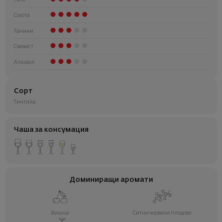
Сухота
Танини
Свежест
Алкохол
Сорт
Тинтийа
Чаша за консумация
Доминиращи аромати
Вишна
Ситни червени плодове