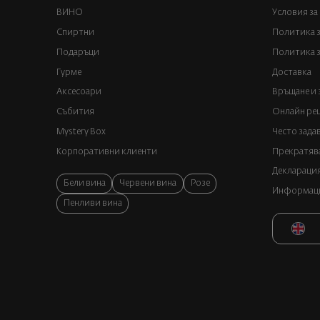
ВИНО
Условия за
Спиртни
Политика 
Подаръци
Политика з
Гурме
Доставка
Аксесоари
Връщане и 
Събития
Онлайн реш
Mystery Box
Често зада
Корпоративни клиенти
Прекратява
Декларация
Бели вина
Червени вина
Розе
Информация
Пенливи вина