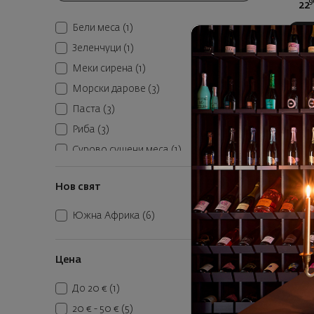
9
22
Бели меса
(1)
К
Зеленчуци
(1)
Меки сирена
(1)
Морски дарове
(3)
Паста
(3)
Риба
(3)
Сурово сушени меса
(1)
Твърди сирена
(2)
Нов свят
Червени меса
(3)
Южна Африка
(6)
Тинтий
Ис
Цена
До 20 €
(1)
7
36
20 € - 50 €
(5)