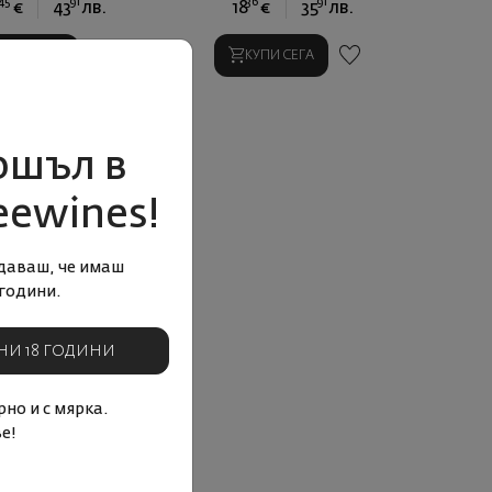
45
91
36
91
€
43
лв.
18
€
35
лв.
КУПИ СЕГА
КУПИ СЕГА
ошъл в
eewines!
даваш, че имаш
години.
НИ 18 ГОДИНИ
но и с мярка.
е!