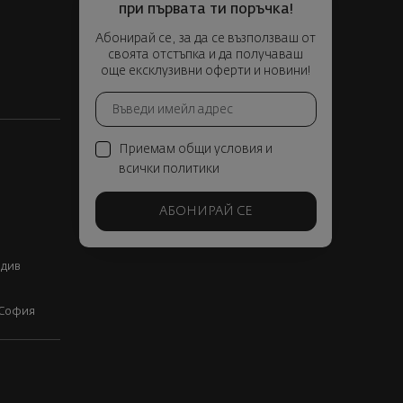
при първата ти поръчка!
Абонирай се, за да се възползваш от
своята отстъпка и да получаваш
още ексклузивни оферти и новини!
Приемам общи условия и
всички политики
АБОНИРАЙ СЕ
вдив
, София