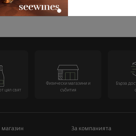
УПИ СЕГА
КУПИ СЕГА
Физически магазини и
Бърза дос
т цял свят
събития
 магазин
За компанията