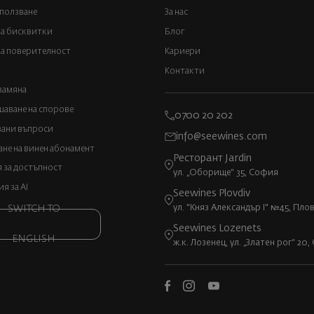
 ползване
За нас
за бисквитки
Блог
а поверителност
Кариери
Контакти
замяна
аване на спорове
0700 20 202
вани въпроси
info@seewines.com
не на винен абонамент
Ресторант Jardin
 за достъпност
ул. „Оборище“ 35, София
 за AI
Seewines Plovdiv
ул. "Княз Александър I" №45, Пло
SWITCH TO
Seewines Lozenets
ENGLISH
ж.к. Лозенец, ул. „Златен рог“ 20