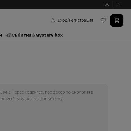
BG
EN
Вход
/
Регистрация
и
Събития
Mystery box
от Луис Перес Родригес, професор по енология в
omecq“, заедно със синовете му.