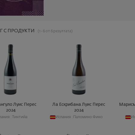
Г С ПРОДУКТИ
(1 - 6 от 6 резултата)
ангуло Луис Перес
Ла Ескрибана Луис Перес
Марисм
2024
2024
пания
|
Тинтийа
Испания
|
Паломино Фино
И