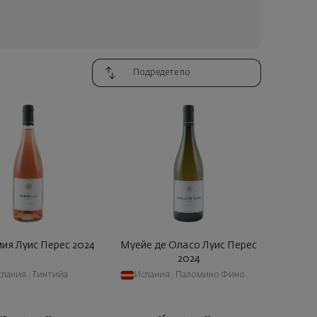
ия Луис Перес 2024
Муейе де Оласо Луис Перес
2024
спания
|
Тинтийа
Испания
|
Паломино Фино