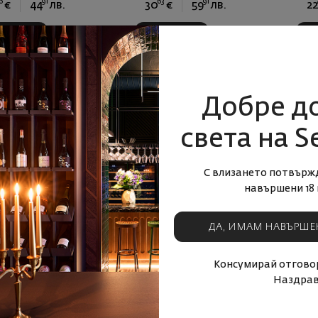
6
91
63
91
€
44
лв.
30
€
59
лв.
22
УПИ СЕГА
КУПИ СЕГА
Добре д
света на S
С влизането потвърж
навършени 18 
ДА, ИМАМ НАВЪРШЕ
а Балбаина Луис
Тинтийа Караскал Луис
Перес 2023
Перес 2023
пания
|
Тинтийа
Испания
Консумирай отговор
Наздрав
6
90
63
91
€
71
лв.
30
€
59
лв.