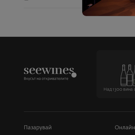
К
Над 1300 вина о
Пазарувай
Онлайн