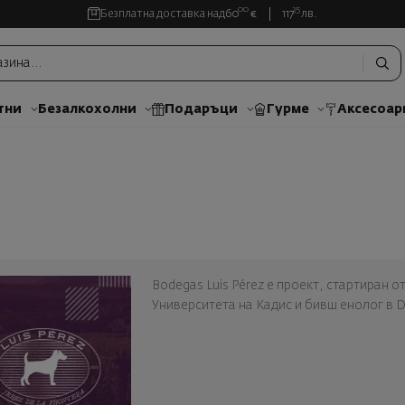
00
35
Безплатна доставка над
60
€
117
лв.
тни
Безалкохолни
Подаръци
Гурме
Аксесоар
Bodegas Luis Pérez е проект, стартиран 
Университета на Кадис и бивш енолог в D