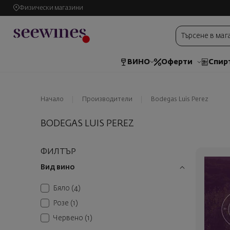
Физически магазини
ВИНО
Оферти
Спир
Начало
Производители
Bodegas Luis Perez
BODEGAS LUIS PEREZ
ФИЛТЪР
Вид вино
Бяло
(4)
Розе
(1)
Червено
(1)