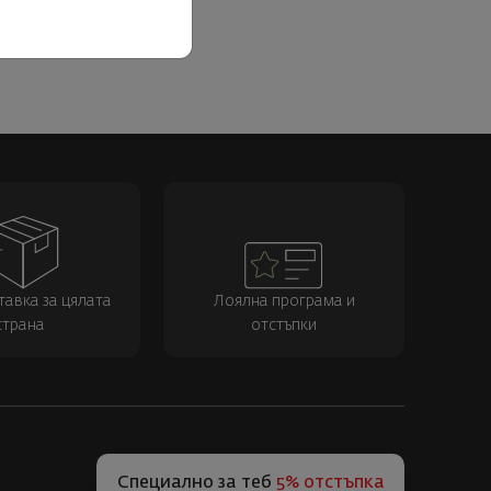
тавка за цялата
Лоялна програма и
страна
отстъпки
Специално за теб
5% отстъпка