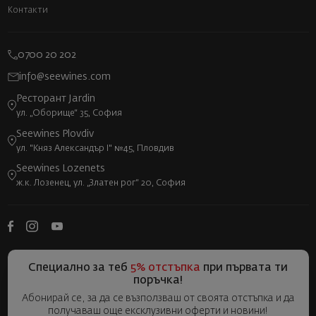
Контакти
0700 20 202
info@seewines.com
Ресторант Jardin
ул. „Оборище“ 35, София
Seewines Plovdiv
ул. "Княз Александър I" №45, Пловдив
Seewines Lozenets
ж.к. Лозенец, ул. „Златен рог“ 20, София
Специално за теб
5% отстъпка
при първата ти
поръчка!
Абонирай се, за да се възползваш от своята отстъпка и да
получаваш още ексклузивни оферти и новини!