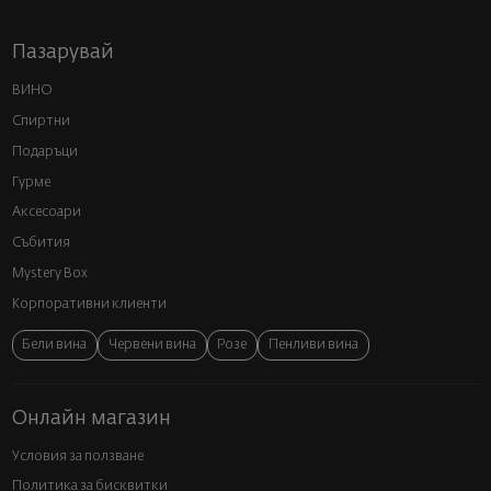
Пазарувай
ВИНО
Спиртни
Подаръци
Гурме
Аксесоари
Събития
Mystery Box
Корпоративни клиенти
Бели вина
Червени вина
Розе
Пенливи вина
Онлайн магазин
Условия за ползване
Политика за бисквитки