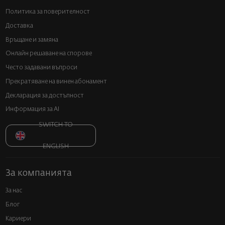
Политика за поверителност
Доставка
Връщане и замяна
Онлайн решаване на спорове
Често задавани въпроси
Прекратяване на винен абонамент
Декларация за достъпност
Информация за AI
SWITCH TO
ENGLISH
За компанията
За нас
Блог
Кариери