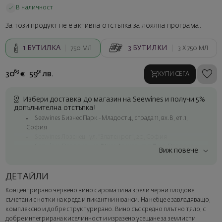
В наличност
За този продукт не е активна отстъпка за лоялна програма.
1
БУТИЛКА
3
БУТИЛКИ
750 МЛ
3 X
750 МЛ
63
91
30
€
59
лв.
КУПИ СЕГА
Избери доставка до магазин на Seewines и получи 5%
допълнителна отстъпка!
Seewines Бизнес Парк - Младост 4, сграда 11, вх.В, ет.1,
София
Seewines Лозенец - ул. "Златен рог", 20, София
Seewines Пловдив - ул. "Княз Александър I", 45, Пловдив
Виж повече
Безплатна доставка за поръчки над 60 € / 117.35 лв.
Куриер на Seewines до адрес в рамките на град София
ДЕТАЙЛИ
До офисите на Спиди в цялата страна
Концентрирано червено вино с аромати на зрели черни плодове,
Изненадайте със стил
съчетани с нотки на креда и пикантни нюанси. На небце е завладяващо,
Добавете луксозна подаръчна опаковка и персонализирана
комплексно и добре структурирано. Вино със средно плътно тяло, с
картичка с ваше пожелание. Изберете тази опция в
добре интегрирана киселинност и изразено усещане за землисти