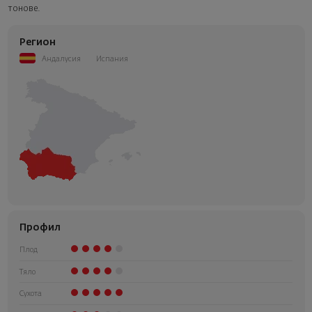
следващата стъпка от поръчката.
тонове.
Регион
Андалусия
Испания
Профил
Плод
Тяло
Сухота