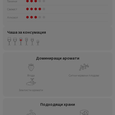
Танини
Свежест
Алкохол
Чаша за консумация
Доминиращи аромати
Ягода
Ситни червени плодове
Землисти аромати
Подходящи храни