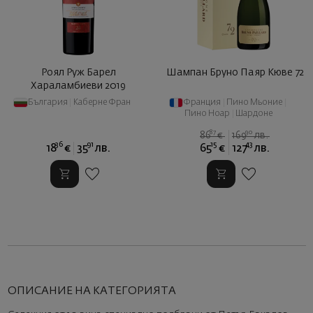
Роял Руж Барел
Шампан Бруно Паяр Кюве 72
Хараламбиеви 2019
България
|
Каберне Фран
Франция
|
Пино Мьоние
|
Пино Ноар
|
Шардоне
87
90
86
€
169
лв.
36
91
15
43
18
€
35
лв.
65
€
127
лв.
ОПИСАНИЕ НА КАТЕГОРИЯТА