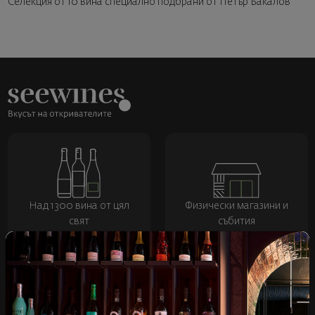
Селекция от 10 вина специално подбрани от Петър Бакалов
Над 1300 вина от цял
Физически магазини и
свят
събития