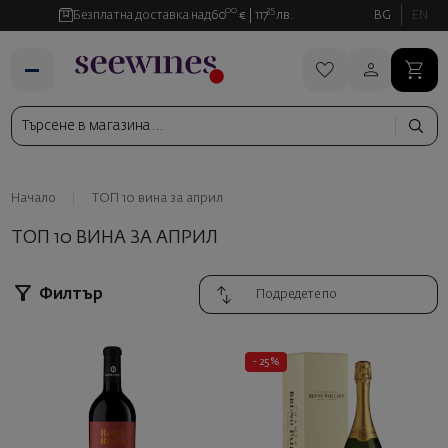
00
35
Безплатна доставка над
60
€
117
лв.
BG
EN
Начало
ТОП 10 вина за април
ТОП 10 ВИНА ЗА АПРИЛ
Филтър
- 25%