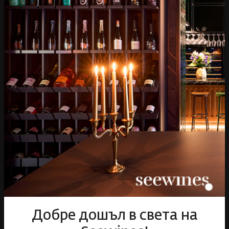
Бърза доставка за
Лоялна програма и
цялата страна
отстъпки
Пазарувай
ВИНО
Спиртни
Подаръци
Гурме
Аксесоари
Събития
Mystery Box
Корпоративни клиенти
Бели вина
Червени вина
Розе
Пенливи вина
Добре дошъл в света на