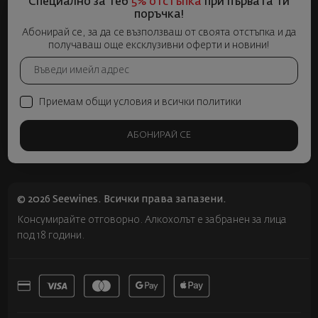
Специално за теб
5% отстъпка
при първата ти
поръчка!
Абонирай се, за да се възползваш от своята отстъпка и да
получаваш още ексклузивни оферти и новини!
Приемам общи условия и всички политики
АБОНИРАЙ СЕ
© 2026 Seewines. Всички права запазени.
Консумирайте отговорно. Алкохолът е забранен за лица
под 18 години.