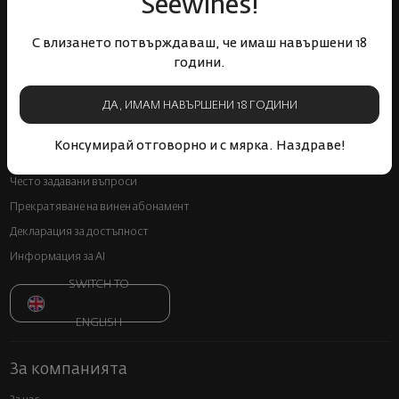
Seewines!
Онлайн магазин
Условия за ползване
С влизането потвърждаваш, че имаш навършени 18
Политика за бисквитки
години.
Политика за поверителност
ДА, ИМАМ НАВЪРШЕНИ 18 ГОДИНИ
Доставка
Връщане и замяна
Консумирай отговорно и с мярка. Наздраве!
Онлайн решаване на спорове
Често задавани въпроси
Прекратяване на винен абонамент
Декларация за достъпност
Информация за AI
SWITCH TO
ENGLISH
За компанията