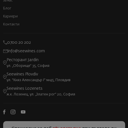
За нас
Блог
Кариери
Контакти
0700 20 202
info@seewines.com
Ресторант Jardin
ул. „Оборище“ 35, София
Seewines Plovdiv
ул. "Княз Александър I" №45, Пловдив
Seewines Lozenets
ж.к. Лозенец, ул. „Златен рог“ 20, София