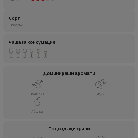
Алкохол
Сорт
Шардоне
Чаша за консумация
Доминиращи аромати
Ванилия
Ядки
Ябълка
Подходящи храни