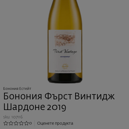
Бонония Естейт
Бонония Фърст Винтидж
Шардоне 2019
sku: 107116
0
Оценете продукта