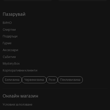
Пазарувай
ВИНО
Спиртни
Подаръци
Гурме
Аксесоари
Събития
Mystery Box
Корпоративни клиенти
Бели вина
Червени вина
Розе
Пенливи вина
Онлайн магазин
Условия за ползване