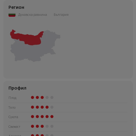
Регион
Дунавска равнина
България
Профил
Плод
Тяло
Сухота
Свежест