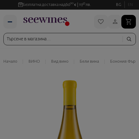
00
35
Безплатна доставка над
60
€
117
лв.
BG
EN
Начало
ВИНО
Вид вино
Бели вина
Бонония Фърс