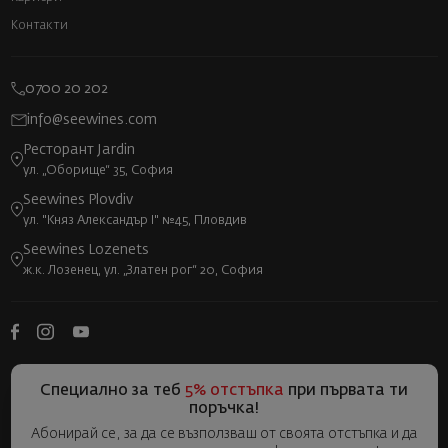
Контакти
0700 20 202
info@seewines.com
Ресторант Jardin
ул. „Оборище“ 35, София
Seewines Plovdiv
ул. "Княз Александър I" №45, Пловдив
Seewines Lozenets
ж.к. Лозенец, ул. „Златен рог“ 20, София
Специално за теб
5% отстъпка
при първата ти
поръчка!
Абонирай се, за да се възползваш от своята отстъпка и да