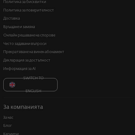
Политика за бисквитки
Политика за поверителност
Доставка
Връщане и замяна
Онлайн решаване на спорове
Често задавани въпроси
Прекратяване на винен абонамент
Декларация за достъпност
Информация за AI
SWITCH TO
ENGLISH
За компанията
За нас
Блог
Кариери