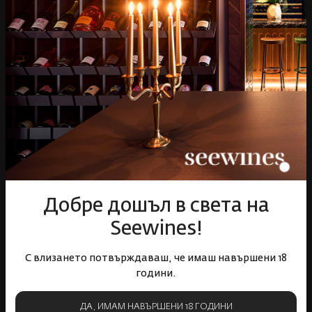
Аксесоари
Събития
Mystery Box
Корпоративни клиенти
Бели вина
Червени вина
Розе
Пенливи вина
Онлайн магазин
Условия за ползване
Политика за бисквитки
Добре дошъл в света на
Политика за поверителност
Доставка
Seewines!
Връщане и замяна
С влизането потвърждаваш, че имаш навършени 18
Онлайн решаване на спорове
години.
Често задавани въпроси
Прекратяване на винен абонамент
ДА, ИМАМ НАВЪРШЕНИ 18 ГОДИНИ