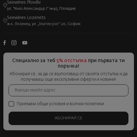
Seewines Plovdiv
ул. "Княз Александър I" №45, Пловдив
Seewines Lozenets
ж.к. Лозенец, ул. „Златен рог“ 20, София
Специално за теб
5% отстъпка
при първата ти
поръчка!
Абонирай се, за да се възползваш от своята отстъпка и да
получаваш още ексклузивни оферти и новини!
Приемам общи условия и всички политики
АБОНИРАЙ СЕ