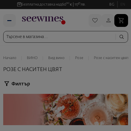
00
35
Безплатна доставка над
60
€
117
лв.
BG
EN
Начало
ВИНО
Вид вино
Розе
Розе с наситен цвят
РОЗЕ С НАСИТЕН ЦВЯТ
Филтър