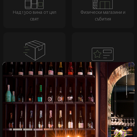
Над 1300 вина от цял
Физически магазини и
свят
събития
Бърза доставка за
Лоялна програма и
цялата страна
отстъпки
Пазарувай
ВИНО
Спиртни
Подаръци
Гурме