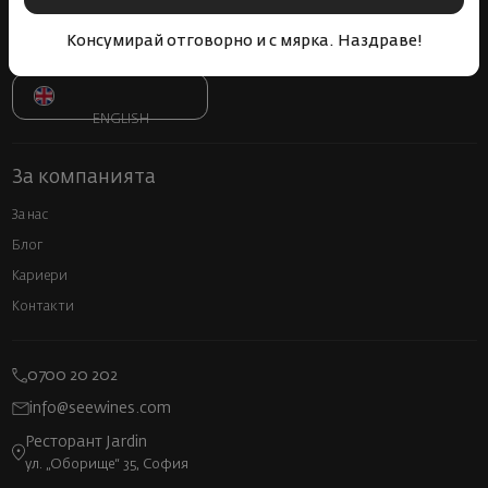
Декларация за достъпност
Информация за AI
Консумирай отговорно и с мярка. Наздраве!
SWITCH TO
ENGLISH
За компанията
За нас
Блог
Кариери
Контакти
0700 20 202
info@seewines.com
Ресторант Jardin
ул. „Оборище“ 35, София