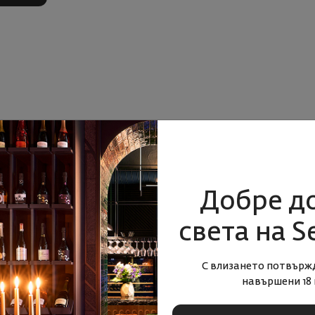
Добре д
света на S
С влизането потвърж
навършени 18 