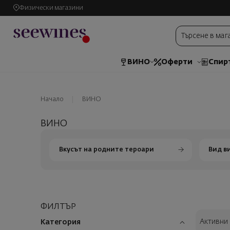
Физически магазини
ВИНО
Оферти
Спир
Начало
ВИНО
ВИНО
Вкусът на родните тероари
Вид в
ФИЛТЪР
Активни
Категория