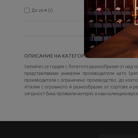
До 20 €
(1)
ОПИСАНИЕ НА КАТЕГОРИЯТА
Seewines се гордее с богатото разнообразие от над 1
представляваме уникални производители като Speri
производители с ограничено производство, до което
Италия с огромното й разнообразие от сортове и рег
сигурност биха проявили интерес и към колекционерс