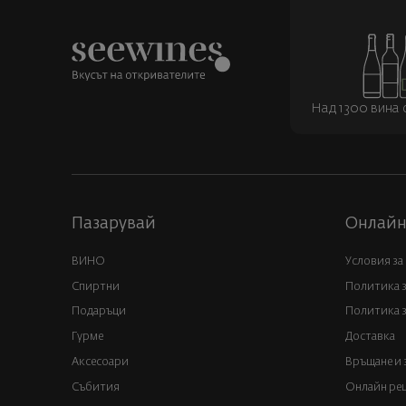
Над 1300 вина о
Пазарувай
Онлайн
ВИНО
Условия за
Спиртни
Политика 
Подаръци
Политика з
Гурме
Доставка
Аксесоари
Връщане и 
Събития
Онлайн реш