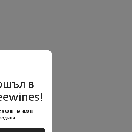
ошъл в
eewines!
даваш, че имаш
години.