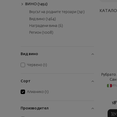
ВИНО (1492)
КАТАЛО
Вкусът на родните тероари (741)
Вид вино (1464)
Наградени вина (6)
Регион (1008)
Вид вино
Червено
(1)
Рубрато
Сан
Сорт
Ит
Алианико
(1)
3
18
Производител
К