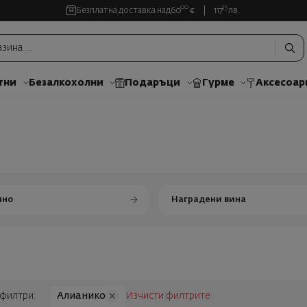
00
35
Безплатна доставка над
60
€
117
лв.
тни
Безалкохолни
Подаръци
Гурме
Аксесоар
ино
Наградени вина
 филтри:
Алианико
Изчисти филтрите