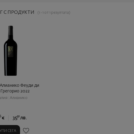
Г С ПРОДУКТИ
(1 - 1 от 1 резултата)
 Алианико Феуди ди
 Грегорио 2022
алия
|
Алианико
6
91
€
35
лв.
УПИ СЕГА