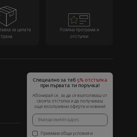
тавка за цялата
Лоялна програма и
страна
отстъпки
Специално за теб
5% отстъпка
при първата ти поръчка!
Абонирай се, за да се възползваш от
своята отстъпка и да получаваш
още ексклузивни оферти и новини!
Приемам общи условия и