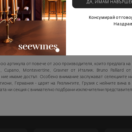
ДА, ИМАМ НАВЪРШЕ
Консумирай отговор
Наздрав
000 артикула от повече от 200 производителя, които предлага на 
, Cupano, Montevertine, Gravner от Италия; Bruno Palliard 
 ние имаме достъп. Особено внимание заслужават селекциите ни
иони, Германия - царят на Ризлингите, Грузия с нейните вина в
ката ни секция с внимателно подбрани изключителни представител