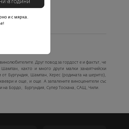
НИ 18 ГОДИНИ
но и с мярка.
е!
винолюбителите. Друг повод за гордост е и фактът, че
от Шампан, както и много други малки занаятчийски
 от Бургундия, Шампан, Херес (родината на шерито),
 квеври и още, и още. А запалените виноценители със
и на Бордо, Бургундия, Супер Тоскана, САЩ, Чили.