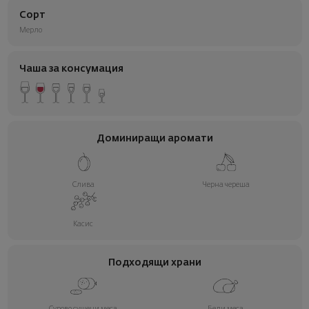
Сорт
Мерло
Чаша за консумация
Доминиращи аромати
Слива
Черна череша
Касис
Подходящи храни
Сурово сушени меса
Бели меса