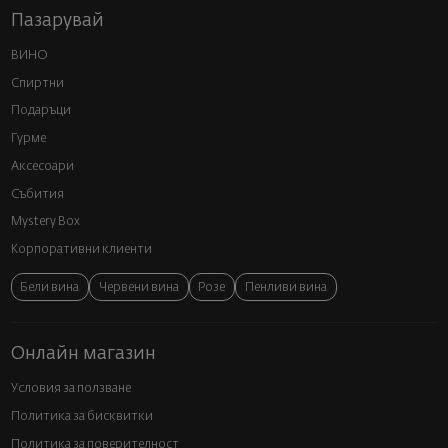
Пазарувай
ВИНО
Спиртни
Подаръци
Гурме
Аксесоари
Събития
Mystery Box
Корпоративни клиенти
Бели вина
Червени вина
Розе
Пенливи вина
Онлайн магазин
Условия за ползване
Политика за бисквитки
Политика за поверителност