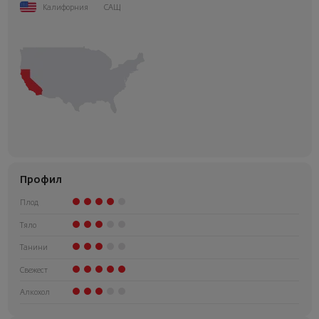
Калифорния
САЩ
Профил
Плод
Тяло
Танини
Свежест
Алкохол