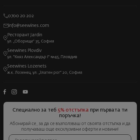
0700 20 202
info@seewines.com
Ресторант Jardin
ул. „Оборище“ 35, София
Seewines Plovdiv
ул. "Княз Александър I" №45, Пловдив
Seewines Lozenets
ж.к. Лозенец, ул. „Златен рог“ 20, София
Специално за теб
5% отстъпка
при първата ти
поръчка!
Абонирай се, за да се възползваш от своята отстъпка и да
получаваш още ексклузивни оферти и новини!