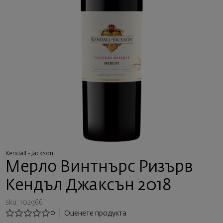
Kendall - Jackson
Мерло Винтнърс Ризърв
Кендъл Джаксън 2018
sku: 102966
0
Оценете продукта