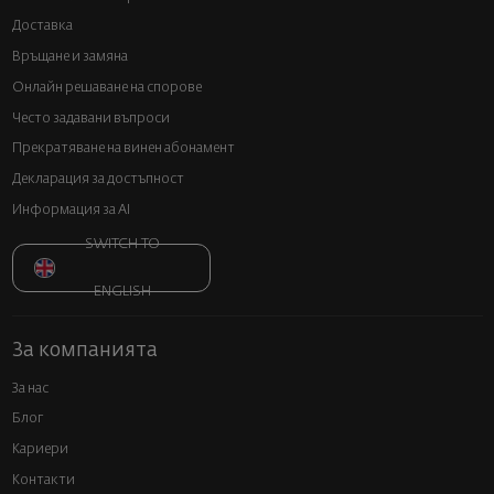
Доставка
Връщане и замяна
Онлайн решаване на спорове
Често задавани въпроси
Прекратяване на винен абонамент
Декларация за достъпност
Информация за AI
SWITCH TO
ENGLISH
За компанията
За нас
Блог
Кариери
Контакти