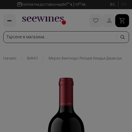
00
35
Безплатна доставка над
60
€
117
лв.
BG
EN
Начало
ВИНО
Мерло Винтнърс Ризърв Кендъл Джаксън