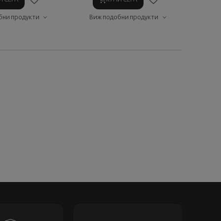
бни продукти
Виж подобни продукти
Виж