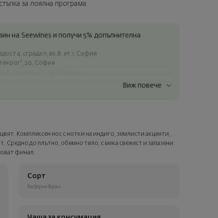
тстъпка за лоялна програма.
ин на Seewines и получи 5% допълнителна
ост 4, сграда 11, вх.В, ет.1, София
атен рог", 20, София
яз Александър I", 45, Пловдив
Виж повече
ъчки над 60 € / 117.35 лв.
ес в рамките на град София
лата страна
а опаковка и персонализирана картичка с ваше пожелание.
вят. Комплексен нос с нотки на индиго, землисти акценти,
ащата стъпка от поръчката.
т. Средно до плътно, обемно тяло, с мека свежест и запазени
новат финал.
Сорт
Каберне Фран
Чаша за консумация