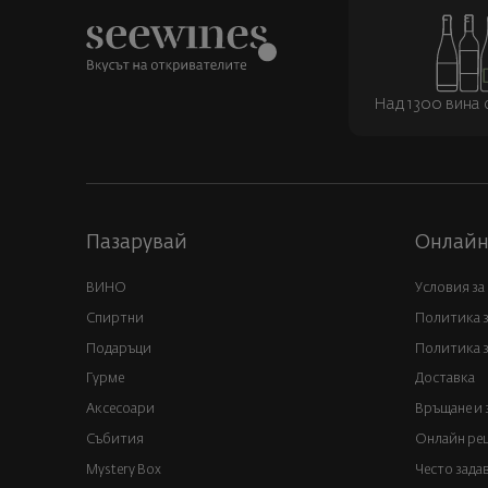
Над 1300 вина о
Пазарувай
Онлайн
ВИНО
Условия за
Спиртни
Политика 
Подаръци
Политика з
Гурме
Доставка
Аксесоари
Връщане и 
Събития
Онлайн реш
Mystery Box
Често зада