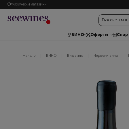
Физически магазини
ВИНО
Оферти
Спир
Начало
ВИНО
Вид вино
Червени вина