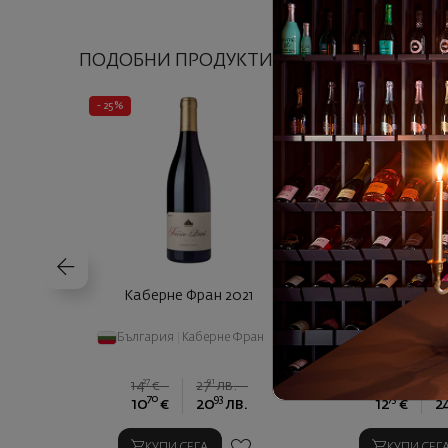
ПОДОБНИ ПРОДУКТИ
- 25%
Каберне Фран 2021
Каберне фр
България
|
Каберне Фран
България
|
Каб
27
91
14
€
27
лв.
70
93
73
10
€
20
лв.
12
€
2
КУПИ СЕГА
КУПИ СЕГ