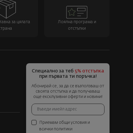
тавка за цялата
Лоялна програма и
страна
отстъпки
Специално за теб
5% отстъпка
при първата ти поръчка!
Абонирай се, за да се възползваш от
своята отстъпка и да получаваш
още ексклузивни оферти и новини!
Приемам общи условия и
всички политики