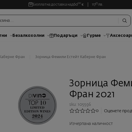
00
35
Безплатна доставка над
60
€
117
лв.
тни
Безалкохолни
Подаръци
Гурме
Аксесоар
Каберне Фран
Зорница Фемили Естейт Каберне Фран
Зорница Феми
Фран 2021
sku: 105596
0
Оценете прод
Изчерпана наличност