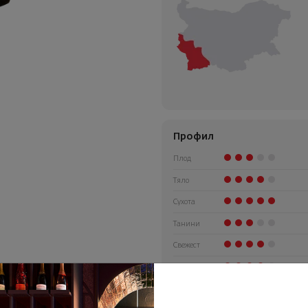
Профил
Плод
Тяло
Сухота
Танини
Свежест
Алкохол