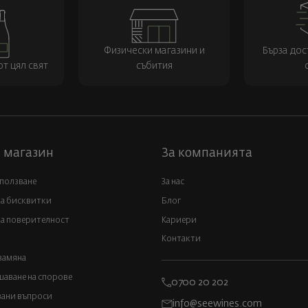
Физически магазини и
Бърза дос
т цял свят
събития
 магазин
За компанията
 ползване
За нас
за бисквитки
Блог
а поверителност
Кариери
Контакти
замяна
аване на спорове
0700 20 202
вани въпроси
info@seewines.com