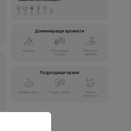
Доминиращи аромати
Къпини
Ситни черни
Землисти
плодове
аромати
Подходящи храни
Червени меса
Твърди сирена
Печени
зеленчуци