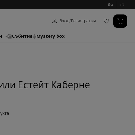
BG
EN
Вход
/
Регистрация
и
Събития
Mystery box
ли Естейт Каберне
укта