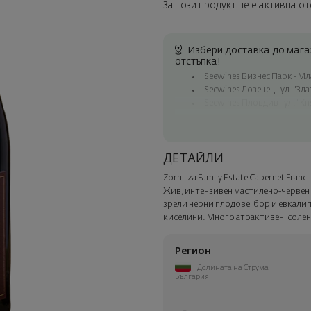
За този продукт не е активна о
Избери доставка до магаз
отстъпка!
Seewines Бизнес Парк - Млад
Seewines Лозенец - ул. "Зл
Seewines Пловдив - ул. "Кн
Безплатна доставка за пор
Куриер на Seewines до адр
До офисите на Спиди в ця
ДЕТАЙЛИ
Изненадайте със стил
Zornitza Family Estate Cabernet Franc
Добавете луксозна подаръчн
Жив, интензивен мастилено-червен ц
Изберете тази опция в следв
зрели черни плодове, бор и евкалип
киселини. Много атрактивен, соле
Регион
Долината на Струма
България