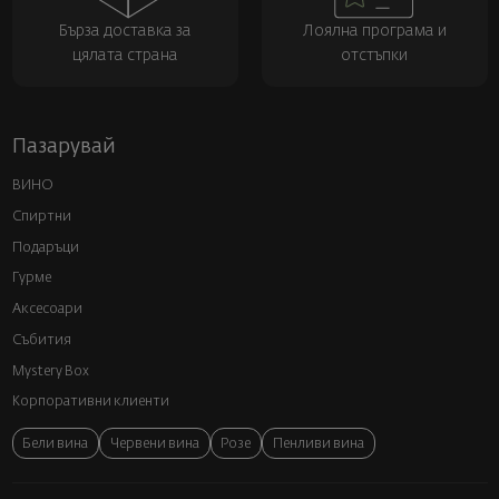
Бърза доставка за
Лоялна програма и
цялата страна
отстъпки
Пазарувай
ВИНО
Спиртни
Подаръци
Гурме
Аксесоари
Събития
Mystery Box
Корпоративни клиенти
Бели вина
Червени вина
Розе
Пенливи вина