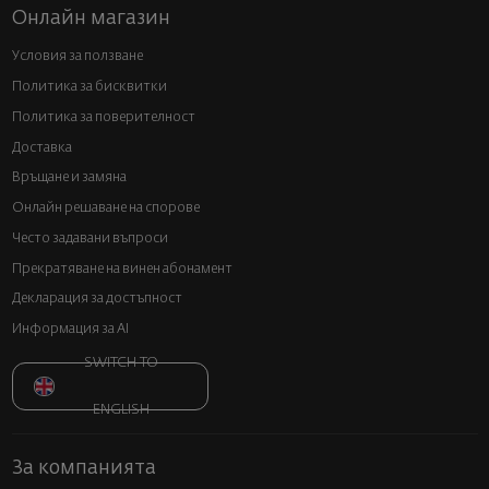
Онлайн магазин
Условия за ползване
Политика за бисквитки
Политика за поверителност
Доставка
Връщане и замяна
Онлайн решаване на спорове
Често задавани въпроси
Прекратяване на винен абонамент
Декларация за достъпност
Информация за AI
SWITCH TO
ENGLISH
За компанията