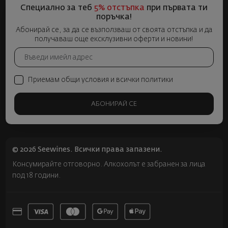
Специално за теб
5% отстъпка
при първата ти
поръчка!
Абонирай се, за да се възползваш от своята отстъпка и да
получаваш още ексклузивни оферти и новини!
Приемам общи условия и всички политики
АБОНИРАЙ СЕ
© 2026 Seewines. Всички права запазени.
Консумирайте отговорно. Алкохолът е забранен за лица
под 18 години.