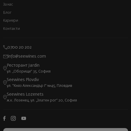
За нас
Блог
Кариери
Контакти
0700 20 202
info@seewines.com
Ресторант Jardin
ул. „Оборище“ 35, София
Seewines Plovdiv
ул. "Княз Александър I" №45, Пловдив
Seewines Lozenets
ж.к. Лозенец, ул. „Златен рог“ 20, София