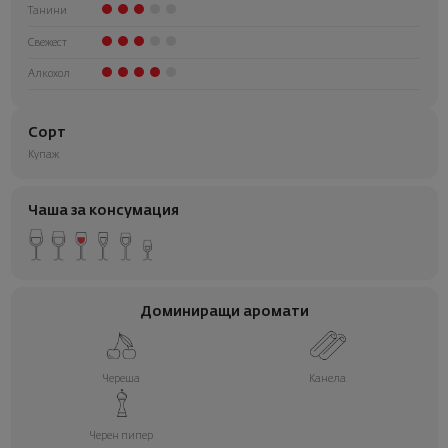
Танини
Свежест
Алкохол
Сорт
Купаж
Чаша за консумация
Доминиращи аромати
Череша
Канела
Черен пипер