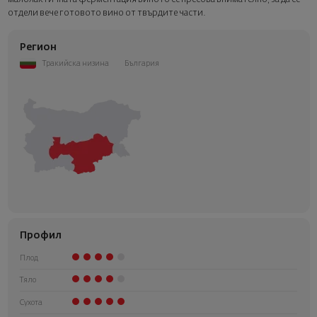
отдели вече готовото вино от твърдите части.
Регион
Тракийска низина
България
Профил
Плод
Тяло
Сухота