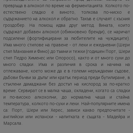
превръща в алкохол по време на ферментацията. Колкото по-
естествено сладко е виното, толкова по-ниско е
съдържанието на алкохол и обратно. Такъв е случаят с късния
гроздобер. На помощ идва друг метод. Вината, които
съдържат добавен алкохол (обикновено бренди), се наричат
подсилени (фортифицирани за любителите на чуждиците).
Има много стилове на правене - от леки и ежедневни (Шери
стил Манзания и Фино) до тъмни и тежки (годишен Порт, Шери
стил Педро Хименес или Олоросо), както и от много сухи до
много сладки. Има и различия в срока и начина на
отлежаване, което може да е в големи неръждаеми съдове,
дъбови бъчви за дълъг или кратък период преди бутилиране, в
стъклени дамаджани без достъп на кислород за по-кратко
време. Сервират се в малка чаша, охладени, когато са сладки
и по-високо алкохолни, до нормална чаша и стайна
температура, колкото по-сухи и леки. Най-популярните имена
са: Порт, Шери или Херес, зависи какво предпочитате -
английски или испански - напитката е същата - Мадейра и
Марсала.