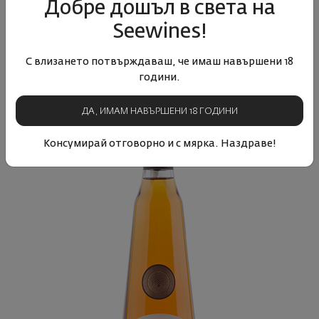
Добре дошъл в света на
Seewines!
С влизането потвърждаваш, че имаш навършени 18
години.
ДА, ИМАМ НАВЪРШЕНИ 18 ГОДИНИ
Консумирай отговорно и с мярка. Наздраве!