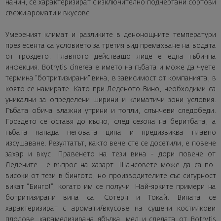
начин, се характеризират с изключително подчертани сортови
свежи аромати и вкусове.
Умереният климат и разликите в денонощните температури
през есента са условието за третия вид премахване на водата
от гроздето. Главното действащо лице е една гъбична
инфекция. Botrytis cinerea е името на гъбата и може да чуете
термина “ботритизирани” вина, в зависимост от компанията, в
която се намирате. Като при Леденото Вино, необходими са
уникални за определени ширини и климатичи зони условия.
Гъбата обича влажни утрини и топли, слънчеви следобеди.
Гроздето се оставя до късно, след сезона на беритбата, а
гъбата напада неговата ципа и предизвиква плавно
изсушаване. Резултатът, както вече сте се досетили, е повече
захар и вкус. Правенето на тези вина - дори повече от
Ледените - е въпрос на хазарт. Шансовете може да са по-
високи от тези в бингото, но производителите със сигурност
викат “Бинго!”, когато им се получи. Най-ярките примери на
ботритизирани вина са: Сотерн и Токай. Вината се
характеризират с аромати/вкусове на сушени костилкови
плодове, карамелизирана ябълка, мед и следата от Botrytis