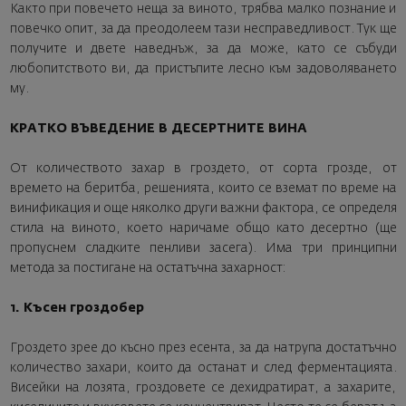
Както при повечето неща за виното, трябва малко познание и
повечко опит, за да преодолеем тази несправедливост. Тук ще
получите и двете наведнъж, за да може, като се събуди
любопитството ви, да пристъпите лесно към задоволяването
му.
КРАТКО ВЪВЕДЕНИЕ В ДЕСЕРТНИТЕ ВИНА
От количеството захар в гроздето, от сорта грозде, от
времето на беритба, решенията, които се вземат по време на
винификация и още няколко други важни фактора, се определя
стила на виното, което наричаме общо като десертно (ще
пропуснем сладките пенливи засега). Има три принципни
метода за постигане на остатъчна захарност:
1. Късен гроздобер
Гроздето зрее до късно през есента, за да натрупа достатъчно
количество захари, които да останат и след ферментацията.
Висейки на лозята, гроздовете се дехидратират, а захарите,