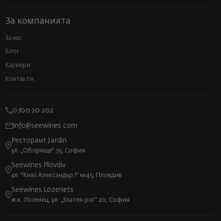
За компанията
За нас
Блог
Кариери
Контакти
0700 20 202
info@seewines.com
Ресторант Jardin
ул. „Оборище“ 35, София
Seewines Plovdiv
ул. "Княз Александър I" №45, Пловдив
Seewines Lozenets
ж.к. Лозенец, ул. „Златен рог“ 20, София