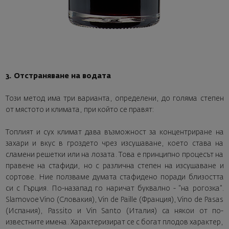
3. Отстраняване на водата
Този метод има три варианта, определени, до голяма степен
от мястото и климата, при който се правят:
Топлият и сух климат дава възможност за концентриране на
захари и вкус в гроздето чрез изсушаване, което става на
сламени решетки или на лозата. Това е принципно процесът на
правене на стафиди, но с различна степен на изсушаване и
сортове. Ние ползваме думата стафидено поради близостта
си с Гърция. По-назапад го наричат буквално - “на рогозка”.
Slamovoe Vino (Словакия), Vin de Paille (Франция), Vino de Pasas
(Испания), Passito и Vin Santo (Италия) са някои от по-
известните имена. Характеризират се с богат плодов характер,