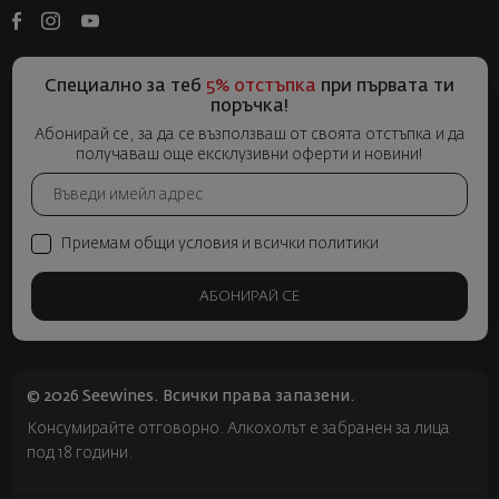
Специално за теб
5% отстъпка
при първата ти
поръчка!
Абонирай се, за да се възползваш от своята отстъпка и да
получаваш още ексклузивни оферти и новини!
Приемам общи условия и всички политики
АБОНИРАЙ СЕ
© 2026 Seewines. Всички права запазени.
Консумирайте отговорно. Алкохолът е забранен за лица
под 18 години.