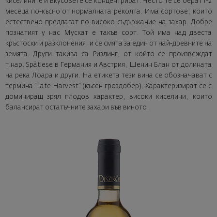
киселините и вкусовете се концентрират. Често те се берат 1-2
месеца по-късно от нормалната реколта. Има сортове, които
естествено предлагат по-високо съдържание на захар. Добре
познатият у нас Мускат е такъв сорт. Той има над двеста
кръстоски и разклонения, и се смята за един от най-древните на
земята. Други такива са Ризлинг, от който се произвеждат
т.нар. Spätlese в Германия и Австрия, Шенин Блан от долината
на река Лоара и други. На етикета тези вина се обозначават с
термина “Late Harvest” (късен гроздобер). Характеризират се с
доминиращ зрял плодов характер, високи киселини, които
балансират остатъчните захари във виното.