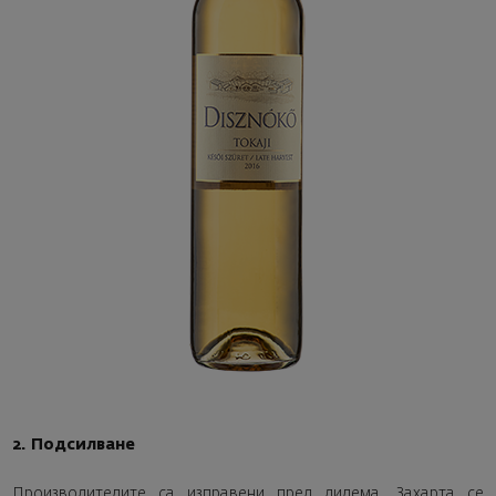
2. Подсилване
Производителите са изправени пред дилема. Захарта се