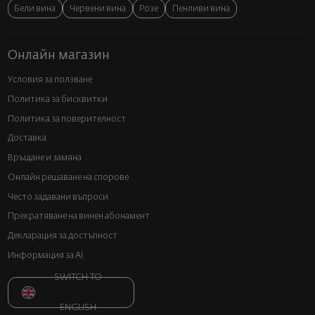
Бели вина
Червени вина
Розе
Пенливи вина
Онлайн магазин
Условия за ползване
Политика за бисквитки
Политика за поверителност
Доставка
Връщане и замяна
Онлайн решаване на спорове
Често задавани въпроси
Прекратяване на винен абонамент
Декларация за достъпност
Информация за AI
SWITCH TO
ENGLISH