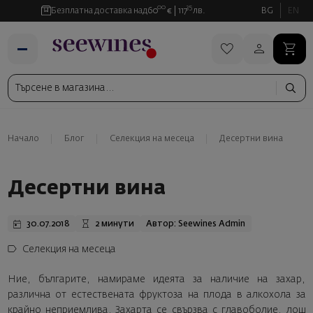
00
35
Безплатна доставка над
60
€
117
лв.
BG
EN
Начало
Блог
Селекция на месеца
Десертни вина
Десертни вина
30.07.2018
2 минути
Автор: Seewines Admin
Селекция на месеца
Ние, българите, намираме идеята за наличие на захар,
различна от естествената фруктоза на плода в алкохола за
крайно неприемлива. Захарта се свързва с главоболие, лош