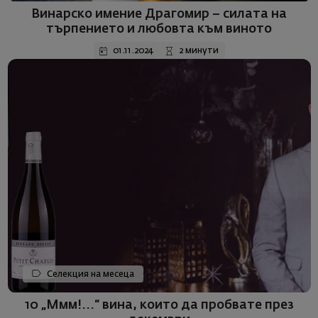
Винарско имение Драгомир – силата на
търпението и любовта към виното
01.11.2024
2 минути
Селекция на месеца
10 „Ммм!...“ вина, които да пробвате през