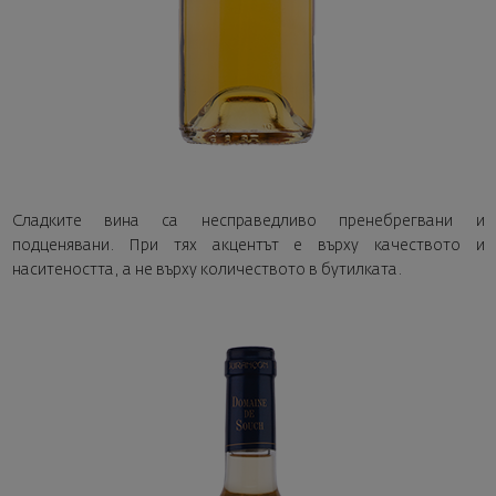
Сладките вина са несправедливо пренебрегвани и
подценявани. При тях акцентът е върху качеството и
наситеността, а не върху количеството в бутилката.