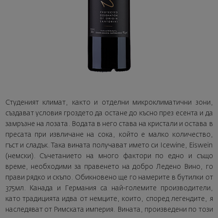
Студеният климат, както и отделни микроклиматични зони,
създават условия гроздето да остане до късно през есента и да
замръзне на лозата. Водата в него става на кристали и остава в
пресата при извличане на сока, който е малко количество,
гъст и сладък. Така вината получават името си Icewine, Eiswein
(немски). Съчетанието на много фактори по едно и също
време, необходими за правенето на добро Ледено Вино, го
прави рядко и скъпо. Обикновено ще го намерите в бутилки от
375мл. Канада и Германия са най-големите производители,
като традицията идва от немците, които, според легендите, я
наследяват от Римската империя. Вината, произведени по този