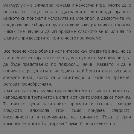
махмурлук и е сигнал за измама и нечестна игра. Може да е
остатък от соца, когато държавните винзаводи правеха
каквото си поискат в условията на монопол, а десертните им
предложения събираха прах с години в кварталния гастроном.
Някак сме научени да игнорираме сладкото вино или да го
слагаме при десертите, които често пропускаме.
Все повече хора обаче имат интерес към сладките вина, но за
съжаление ресторантите не отдават нужното му внимание, за
да бъде представено по подходящ начин. Каквато и да е
причината, резултатът е, че едни от най-богатите на вкусове и
аромати вина, които са и най-трудни и скъпи за правене,
остават пренебрегнати.
Има все пак една малка група любители на виното, които са
напреднали в трупането на опит и от които може да се поучим.
Тя високо цени наситените аромати и баланса между
сладкото, алкохола (той също придава сладост),
киселинността и горчивината на танините. Това е един
комплексен ансамбъл, изразен “шумно”, но и деликатно.