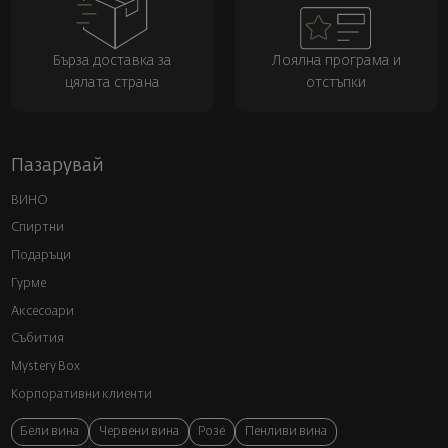
Бърза доставка за
Лоялна програма и
цялата страна
отстъпки
Пазарувай
ВИНО
Спиртни
Подаръци
Гурме
Аксесоари
Събития
Mystery Box
Корпоративни клиенти
Бели вина
Червени вина
Розе
Пенливи вина