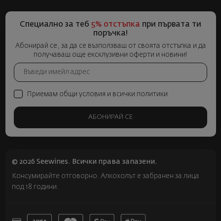
Специално за теб
5% отстъпка
при първата ти
поръчка!
Абонирай се, за да се възползваш от своята отстъпка и да
получаваш още ексклузивни оферти и новини!
Приемам общи условия и всички политики
АБОНИРАЙ СЕ
© 2026 Seewines. Всички права запазени.
Консумирайте отговорно. Алкохолът е забранен за лица
под 18 години.