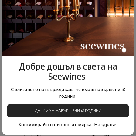
07
00
07
00
71
€
139
лв.
71
€
139
лв.
Добре дошъл в света на
Seewines!
С влизането потвърждаваш, че имаш навършени 18
години.
Рипаросо Монтепулчано
Рипаросо Монтепулчано
д'Абруцо Илуминати 2023
д'Абруцо Магнум Илуминати
ДА, ИМАМ НАВЪРШЕНИ 18 ГОДИНИ
2022
Италия
|
Монтепулчано
Италия
|
Монтепулчано
Консумирай отговорно и с мярка. Наздраве!
22
90
00
90