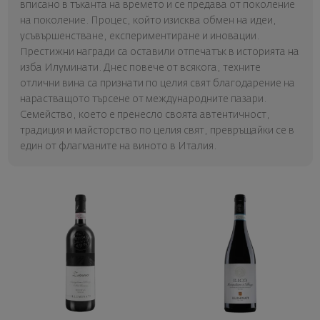
вписано в тъканта на времето и се предава от поколение
на поколение. Процес, който изисква обмен на идеи,
усъвършенстване, експериментиране и иновации.
Престижни награди са оставили отпечатък в историята на
изба Илуминати. Днес повече от всякога, техните
отлични вина са признати по целия свят благодарение на
нарастващото търсене oт международните пазари.
Семейство, което е пренесло своята автентичност,
традиция и майсторство по целия свят, превръщайки се в
един от флагманите на виното в Италия.