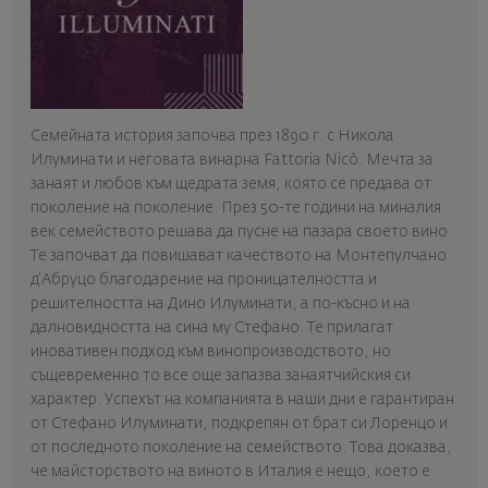
Семейната история започва през 1890 г. с Никола
Илуминати и неговата винарна Fattoria Nicò. Мечта за
занаят и любов към щедрата земя, която се предава от
поколение на поколение. През 50-те години на миналия
век семейството решава да пусне на пазара своето вино.
Те започват да повишават качеството на Монтепулчано
д‘Абруцо благодарение на проницателността и
решителността на Дино Илуминати, а по-късно и на
далновидността на сина му Стефано. Те прилагат
иновативен подход към винопроизводството, но
същевременно то все още запазва занаятчийския си
характер. Успехът на компанията в наши дни е гарантиран
от Стефано Илуминати, подкрепян от брат си Лоренцо и
от последното поколение на семейството. Това доказва,
че майсторството на виното в Италия е нещо, което е