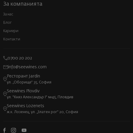
За компанията
За нас
Блог
Кариери
Контакти
0700 20 202
info@seewines.com
Ресторант Jardin
ул. „Оборище“ 35, София
Seewines Plovdiv
ул. "Княз Александър I" №45, Пловдив
Seewines Lozenets
ж.к. Лозенец, ул. „Златен рог“ 20, София