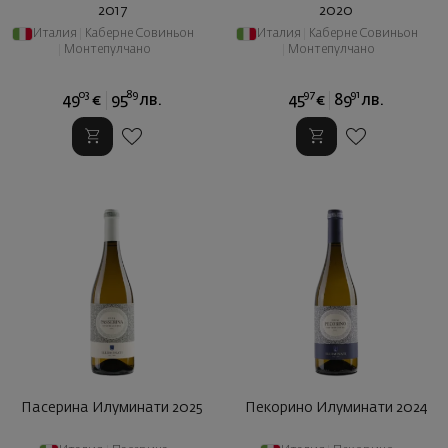
2017
2020
Италия
|
Каберне Совиньон
Италия
|
Каберне Совиньон
|
Монтепулчано
|
Монтепулчано
03
89
97
91
49
€
95
лв.
45
€
89
лв.
Пасерина Илуминати 2025
Пекорино Илуминати 2024