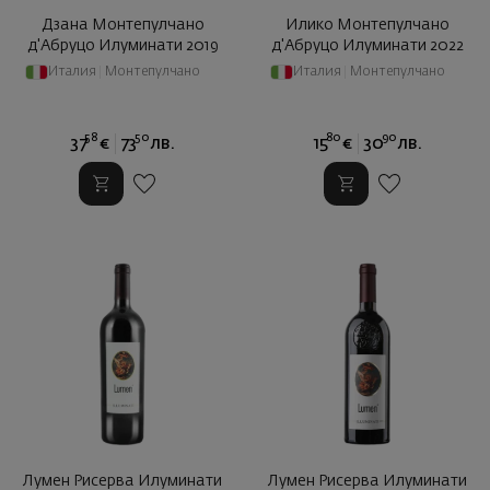
Дзана Монтепулчано
Илико Монтепулчано
д'Абруцо Илуминати 2019
д'Абруцо Илуминати 2022
Италия
|
Монтепулчано
Италия
|
Монтепулчано
58
50
80
90
37
€
73
лв.
15
€
30
лв.
Лумен Рисерва Илуминати
Лумен Рисерва Илуминати