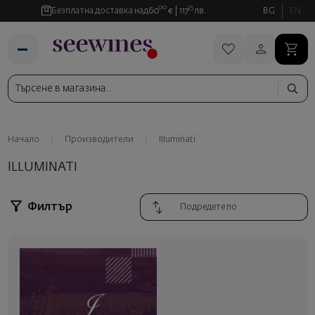
00
35
Безплатна доставка над
60
€
117
лв.
BG
EN
Начало
Производители
Illuminati
ILLUMINATI
Филтър