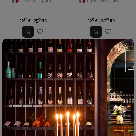
Италия
|
Пасерина
Италия
|
Пекорино
90
23
73
90
12
€
25
лв.
12
€
24
лв.
Пиелуни Рисерва Илуминати
Пиелуни Рисерва Илуминати
2017
2019
Италия
|
Монтепулчано
Италия
|
Монтепулчано