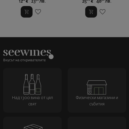
12
€
23
лв.
25
€
48
лв.
Над 1300 вина от цял
Физически магазини и
свят
събития