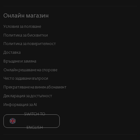
Онлайн магазин
Условия за ползване
Политика за бисквитки
Политика за поверителност
Доставка
Връщане и замяна
Онлайн решаване на спорове
Често задавани въпроси
Прекратяване на винен абонамент
Декларация за достъпност
Информация за AI
SWITCH TO
ENGLISH