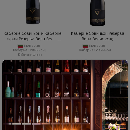
Каберне Совиньон и Каберне
Каберне Совиньон Резерва
Фран Резерва Вила Вел ...
Вила Велис 2019
2020
България
|
България
|
Каберне Совиньон
|
Каберне Совиньон
Каберне Фран
42
89
42
89
21
€
41
лв.
21
€
41
лв.
- 15%