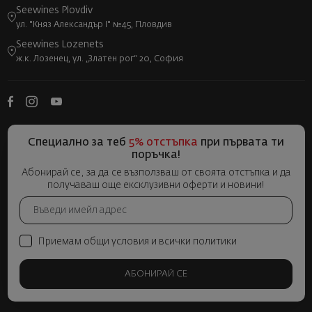
Seewines Plovdiv
ул. "Княз Александър I" №45, Пловдив
Seewines Lozenets
ж.к. Лозенец, ул. „Златен рог“ 20, София
Специално за теб
5% отстъпка
при първата ти
поръчка!
Абонирай се, за да се възползваш от своята отстъпка и да
получаваш още ексклузивни оферти и новини!
Приемам общи условия и всички политики
АБОНИРАЙ СЕ