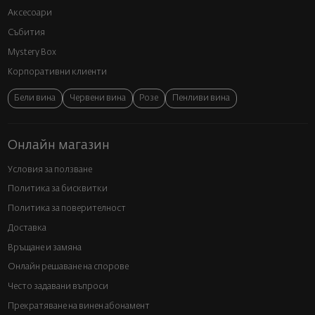
Аксесоари
Събития
Mystery Box
Корпоративни клиенти
Бели вина
Червени вина
Розе
Пенливи вина
Онлайн магазин
Условия за ползване
Политика за бисквитки
Политика за поверителност
Доставка
Връщане и замяна
Онлайн решаване на спорове
Често задавани въпроси
Прекратяване на винен абонамент