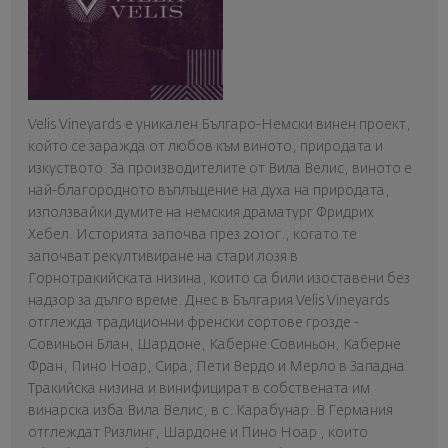
Velis Vineyards е уникален Българо-Немски винен проект,
който се заражда от любов към виното, природата и
изкуството. За производителите от Вила Велис, виното е
най-благородното въплъщение на духа на природата,
използвайки думите на немския драматург Фридрих
Хебел. Историята започва през 2010г., когато те
започват рекултивиране на стари лозя в
Горнотракийската низина, които са били изоставени без
надзор за дълго време. Днес в България Velis Vineyards
отглежда традиционни френски сортове грозде -
Совиньон Блан, Шардоне, Каберне Совиньон, Каберне
Фран, Пино Ноар, Сира, Пети Вердо и Мерло в Западна
Тракийска низина и винифицират в собствената им
винарска изба Вила Велис, в с. Карабунар. В Германия
отглеждат Ризлинг, Шардоне и Пино Ноар , които