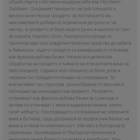
обработват в собствени модерни изби във Flörsheim-
Dalsheim. Основният приоритет на Velis Vineyards е
високо качество на гроздето. За постигането му,
максималните добиви са ограничени до 5000 кг на
хектар, а гроздето се бере изцяло ръчно в касетки от 10кг.
За серията Heaven’s Door, българското грозде се
транспортира чрез хладилни превозни средства до избата
в Райнхесен, където гроздето се винифицира и отлежава
във френски дъбови бъчви. Нежната и деликатна
обработка на гроздето е тайната на елегантните вина на
Velis Vineyards. Серията Velis Vineyards са бели, розе и
червени със солиден потенциал за отлежаване. Те
впечатляват със структура, разнообразие от вкусове и
потенциал да изненадват във времето. Резервите
отлежават във френски дъбови бъчви за 12 месеца и
затова се отличават с меки и кадифени танини, които
галят небцето. Последващото отлежаване на червените
вина в бутилка, също допринася за перфектния баланс на
вината и тяхната комплексност. Villa Velis е българската
серия вина, произведени от български технолози в
непосредствена близост до лозята в Карабунар. Тази