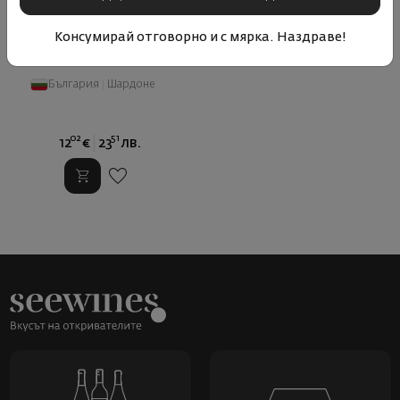
Консумирай отговорно и с мярка. Наздраве!
Шардоне Вила Велис 2022
България
|
Шардоне
02
51
12
€
23
лв.