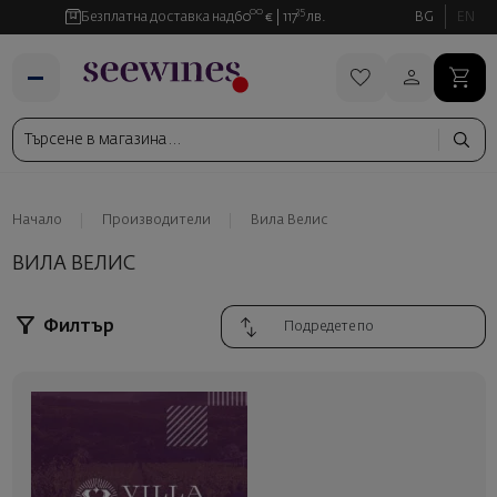
00
35
Безплатна доставка над
60
€
117
лв.
BG
EN
Начало
Производители
Вила Велис
ВИЛА ВЕЛИС
Филтър