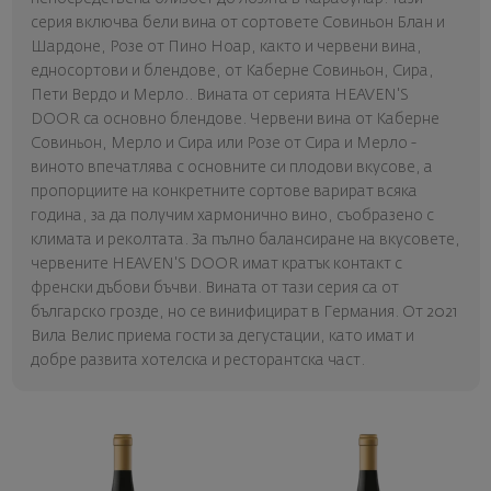
серия включва бели вина от сортовете Совиньон Блан и
Шардоне, Розе от Пино Ноар, както и червени вина,
едносортови и блендове, от Каберне Совиньон, Сира,
Пети Вердо и Мерло.. Вината от серията HEAVEN'S
DOOR са основно блендове. Червени вина от Каберне
Совиньон, Мерло и Сира или Розе от Сира и Мерло -
виното впечатлява с основните си плодови вкусове, а
пропорциите на конкретните сортове варират всяка
година, за да получим хармонично вино, съобразено с
климата и реколтата. За пълно балансиране на вкусовете,
червените HEAVEN'S DOOR имат кратък контакт с
френски дъбови бъчви. Вината от тази серия са от
българско грозде, но се винифицират в Германия. От 2021
Вила Велис приема гости за дегустации, като имат и
добре развита хотелска и ресторантска част.