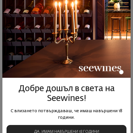
Розе Пино Ноар Вила Велис
Шардоне Барел Вила Велис
2023
2021
България
|
Пино Ноар
България
|
Шардоне
02
51
12
€
23
лв.
22
98
82
90
10
€
19
лв.
16
€
32
лв.
Добре дошъл в света на
Seewines!
С влизането потвърждаваш, че имаш навършени 18
години.
ДА, ИМАМ НАВЪРШЕНИ 18 ГОДИНИ