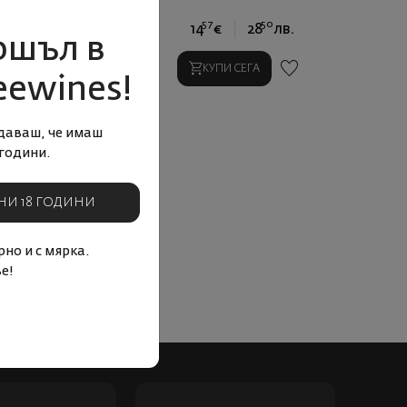
69
91
57
50
€
20
лв.
14
€
28
лв.
ошъл в
КУПИ СЕГА
КУПИ СЕГА
eewines!
даваш, че имаш
години.
НИ 18 ГОДИНИ
но и с мярка.
е!