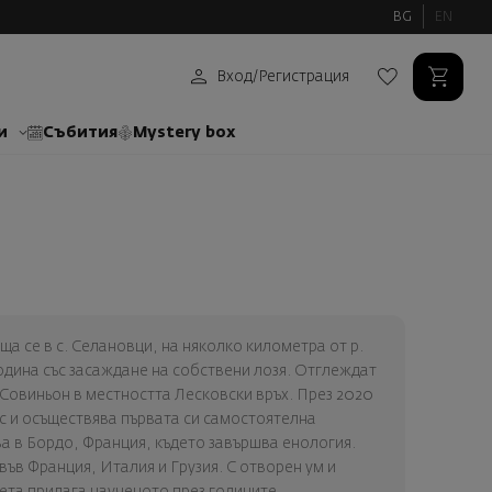
BG
EN
Вход
/
Регистрация
и
Събития
Mystery box
а се в с. Селановци, на няколко километра от р.
одина със засаждане на собствени лозя. Отглеждат
Совиньон в местността Лесковски връх. През 2020
с и осъществява първата си самостоятелна
ва в Бордо, Франция, където завършва енология.
във Франция, Италия и Грузия. С отворен ум и
ета прилага наученото през годините,