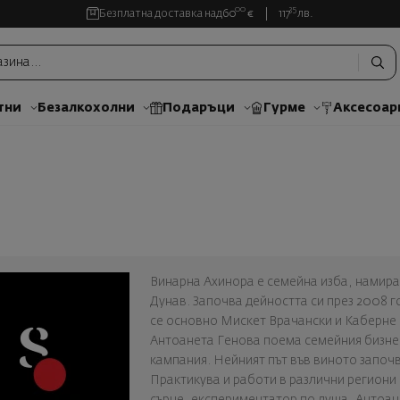
00
35
Безплатна доставка над
60
€
117
лв.
тни
Безалкохолни
Подаръци
Гурме
Аксесоар
Винарна Ахинора е семейна изба, намиращ
Дунав. Започва дейността си през 2008 г
се основно Мискет Врачански и Каберне 
Антоанета Генова поема семейния бизне
кампания. Нейният път във виното започ
Практикува и работи в различни региони 
сърце, експериментатор по душа, Антоан