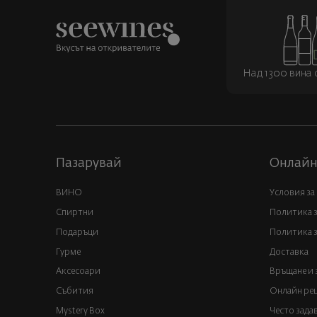
Над 1300 вина о
Пазарувай
Онлайн
ВИНО
Условия за
Спиртни
Политика 
Подаръци
Политика з
Гурме
Доставка
Аксесоари
Връщане и 
Събития
Онлайн реш
Mystery Box
Често зада