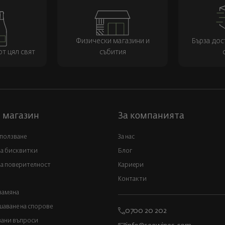
Физически магазини и
Бърза дос
т цял свят
събития
 магазин
За компанията
 ползване
За нас
за бисквитки
Блог
а поверителност
Кариери
Контакти
замяна
аване на спорове
0700 20 202
вани въпроси