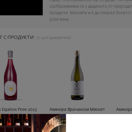
съобразявайки се с даденото от природат
продукти. Мисията и е да покаже богатст
розе вина.
Г С ПРОДУКТИ
(1 - 4 от 4 резултата)
 Equinox Розе 2023
Ахинора Врачански Мискет
Ахинор
2023
България
България
|
Врачански Мискет
Каб