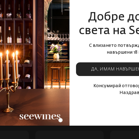
3
89
11
51
€
33
лв.
16
€
31
лв.
10
Добре д
УПИ СЕГА
КУПИ СЕГА
света на S
С влизането потвърж
навършени 18 
ДА, ИМАМ НАВЪРШЕ
Консумирай отговор
Наздрав