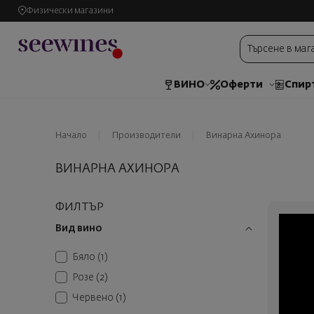
Физически магазини
ВИНО
Оферти
Спир
Начало
Производители
Винарна Ахинора
ВИНАРНА АХИНОРА
ФИЛТЪР
Вид вино
Бяло
(1)
Розе
(2)
Червено
(1)