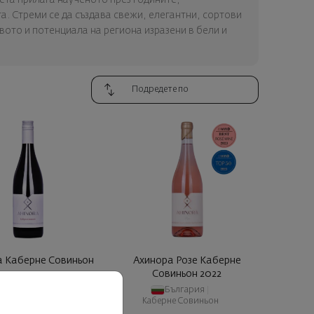
а. Стреми се да създава свежи, елегантни, сортови
вото и потенциала на региона изразени в бели и
а Каберне Совиньон
Ахинора Розе Каберне
2021
Совиньон 2022
България
|
България
|
ерне Совиньон
Каберне Совиньон