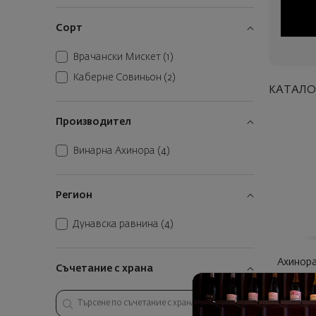
Сорт
Врачански Мискет
(1)
Каберне Совиньон
(2)
КАТАЛО
Производител
Винарна Ахинора
(4)
Регион
Дунавска равнина
(4)
Ахинора
Съчетание с храна