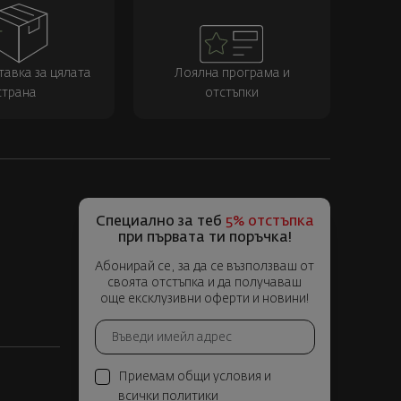
тавка за цялата
Лоялна програма и
страна
отстъпки
Специално за теб
5% отстъпка
при първата ти поръчка!
Абонирай се, за да се възползваш от
своята отстъпка и да получаваш
още ексклузивни оферти и новини!
Приемам общи условия и
всички политики