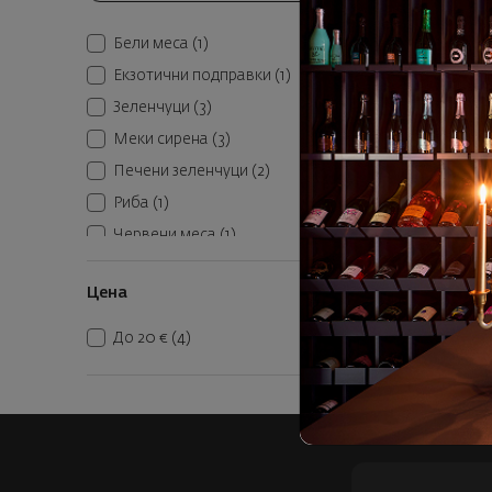
3
17
Бели меса
(1)
Екзотични подправки
(1)
К
Зеленчуци
(3)
Меки сирена
(3)
Печени зеленчуци
(2)
Риба
(1)
Червени меса
(1)
Цена
До 20 €
(4)