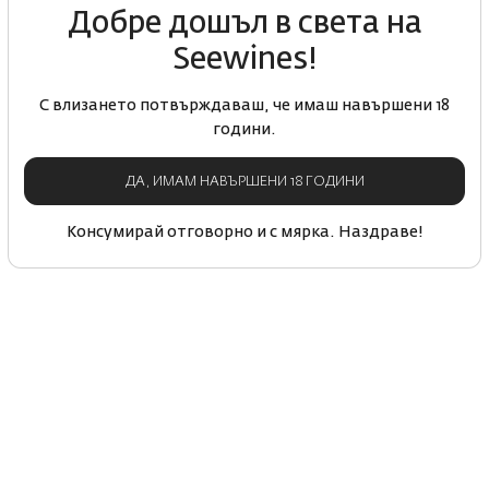
Добре дошъл в света на
Seewines!
С влизането потвърждаваш, че имаш навършени 18
години.
ДА, ИМАМ НАВЪРШЕНИ 18 ГОДИНИ
Консумирай отговорно и с мярка. Наздраве!