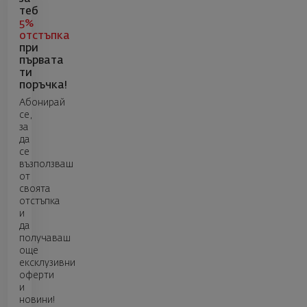
теб
5%
отстъпка
при
първата
ти
поръчка!
Абонирай
се,
за
да
се
възползваш
от
своята
отстъпка
и
да
получаваш
още
ексклузивни
оферти
и
новини!