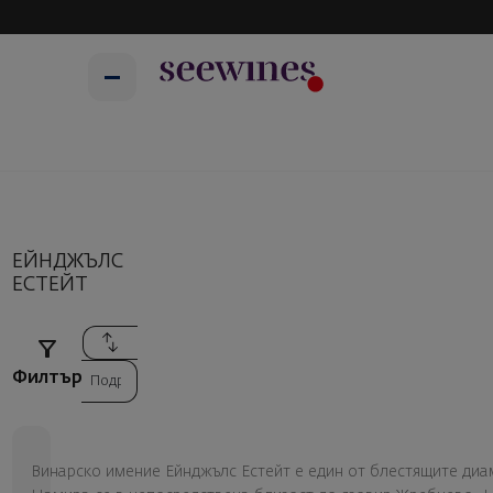
Начало
Производители
Ейнджълс Естейт
ЕЙНДЖЪЛС
ЕСТЕЙТ
Филтър
Винарско имение Ейнджълс Естейт е един от блестящите диа