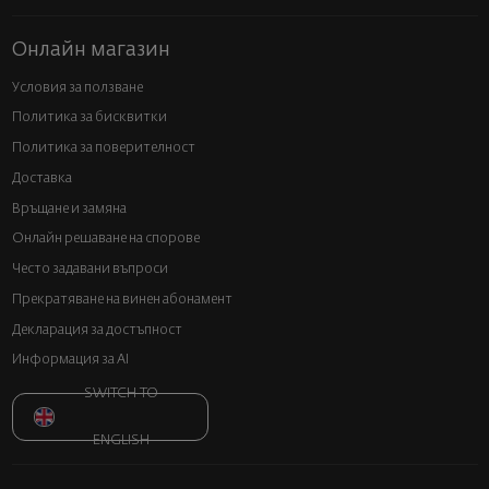
Онлайн магазин
Условия за ползване
Политика за бисквитки
Политика за поверителност
Доставка
Връщане и замяна
Онлайн решаване на спорове
Често задавани въпроси
Прекратяване на винен абонамент
Декларация за достъпност
Информация за AI
SWITCH TO
ENGLISH