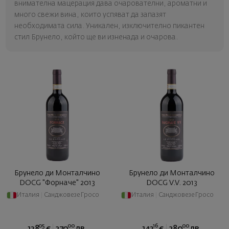
внимателна мацерация дава очарователни, ароматни и
много свежи вина, които успяват да запазят
необходимата сила. Уникален, изключително пикантен
стил Брунело, който ще ви изненада и очарова.
Брунело ди Монталчино
Брунело ди Монталчино
DOCG "Форначе" 2013
DOCG V.V. 2013
Италия
|
Санджовезе Гросо
Италия
|
Санджовезе Гросо
05
00
16
00
138
€
270
лв.
143
€
280
лв.