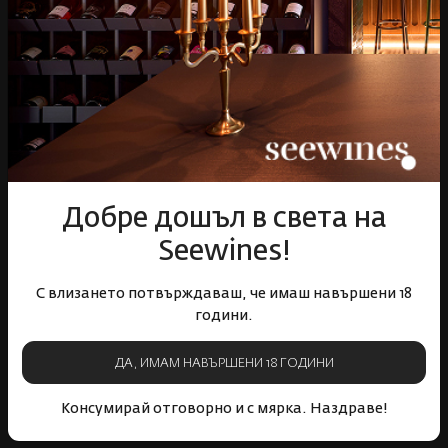
Бърза доставка за
Лоялна програма и
цялата страна
отстъпки
Пазарувай
ВИНО
Добре дошъл в света на
Спиртни
Seewines!
Подаръци
Гурме
С влизането потвърждаваш, че имаш навършени 18
Аксесоари
години.
Събития
Mystery Box
ДА, ИМАМ НАВЪРШЕНИ 18 ГОДИНИ
Корпоративни клиенти
Консумирай отговорно и с мярка. Наздраве!
Бели вина
Червени вина
Розе
Пенливи вина