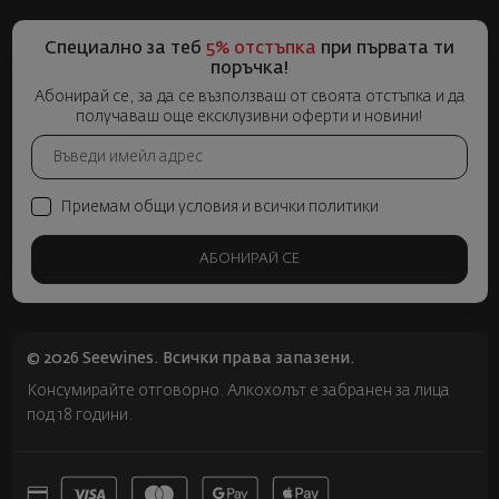
Специално за теб
5% отстъпка
при първата ти
поръчка!
Абонирай се, за да се възползваш от своята отстъпка и да
получаваш още ексклузивни оферти и новини!
Приемам общи условия и всички политики
АБОНИРАЙ СЕ
© 2026 Seewines. Всички права запазени.
Консумирайте отговорно. Алкохолът е забранен за лица
под 18 години.