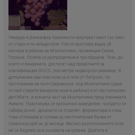
Рикардо и Дженифер Кампиноти закупуват имот със смес
от стари и по-млади лозя. Той се простира върху 28
хектара в района на Монталчино, провинция Сиена,
Тоскана. Лозята са разпределени в три парцела. Тези, до
които е винарната, достигат над пределните за
класификация DOCG, 700 метра надморско равнище. В
допълнение към тези лозя са и тези от Петрозо, по
протежение на пътя Скарнакуоя, под Монталчино (една
от най-старите винарски зони в района) и от Кастелнуово
дел'Абате, в южната част на Монталчино пред планината
Амиата. Практикува се органично замеделие, гроздето се
събира ръчно, дръжките се отделят, ферментира и след
това отлежава в големи 25-хектолитрови бъчви от
славонски дъб за 36 месеца. Високо разположените лозя
на Le Ragnaie са в основата на купажа. Дългата и