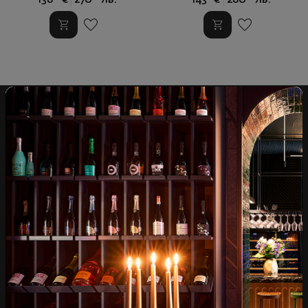
Над 1300 вина от цял
Физически магазини и
свят
събития