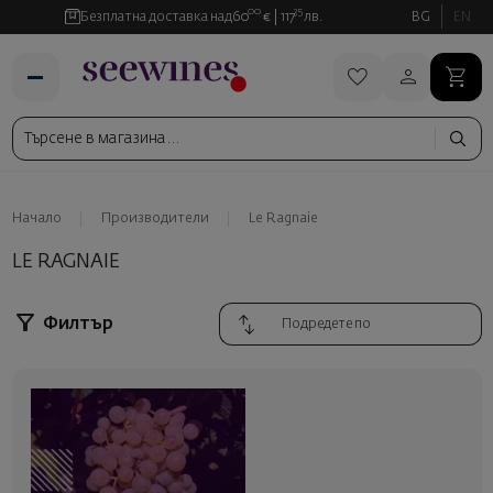
00
35
Безплатна доставка над
60
€
117
лв.
BG
EN
Начало
Производители
Le Ragnaie
LE RAGNAIE
Филтър