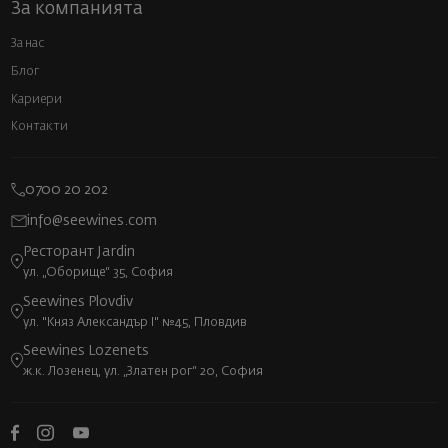
За компанията
За нас
Блог
Кариери
Контакти
0700 20 202
info@seewines.com
Ресторант Jardin
ул. „Оборище“ 35, София
Seewines Plovdiv
ул. "Княз Александър I" №45, Пловдив
Seewines Lozenets
ж.к. Лозенец, ул. „Златен рог“ 20, София