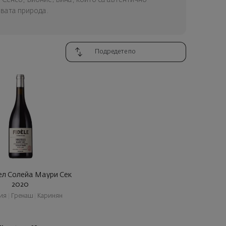
ивата природа.
ел Солейа Маури Сек
2020
ия
|
Гренаш
|
Каринян