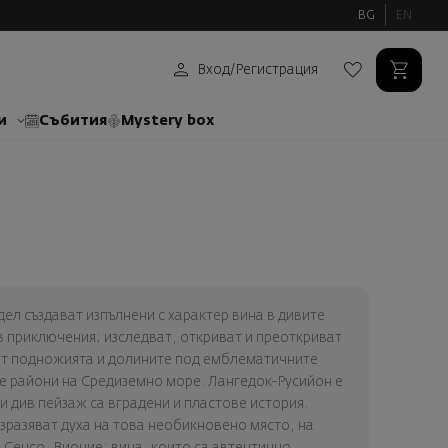
BG
EN
Вход
/
Регистрация
и
Събития
Mystery box
ел създават изпълнени с характер вина в дивите
в приключения; изследват, откриват и преоткриват
От подножията и долините под емблематичните
е райони на Средиземно море. Лангедок-Русийон е
и див пейзаж са вградени и пластове история.
изразяват духа на това необикновено място, на
 Сенсо, Вионие; вина, които са автентично