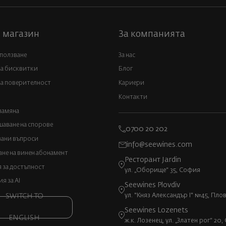
 магазин
За компанията
 ползване
За нас
за бисквитки
Блог
а поверителност
Кариери
Контакти
замяна
аване на спорове
0700 20 202
вани въпроси
info@seewines.com
не на винен абонамент
Ресторант Jardin
 за достъпност
ул. „Оборище“ 35, София
 за AI
Seewines Plovdiv
ул. "Княз Александър I" №45, Пло
SWITCH TO
Seewines Lozenets
ENGLISH
ж.к. Лозенец, ул. „Златен рог“ 20