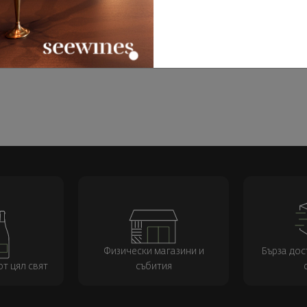
Физически магазини и
Бърза дос
т цял свят
събития