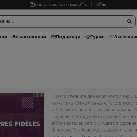
00
35
Безплатна доставка над
60
€
117
лв.
тни
Безалкохолни
Подаръци
Гурме
Аксесоар
През последните две десетилетия Тер Фид
кътчета на Южна Франция. Те се впускат 
забележителни места и лозови масиви. 
Пиренеи, през ждрелата до крайбрежнит
забележителен регион, където в суровия 
Вината на Тер Фидел са създадени, за да 
старите лозя с Гренаш, Каринян, Малбек,