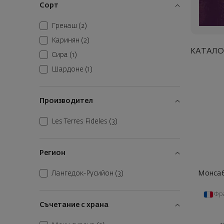
Сорт
Гренаш
(2)
Каринян
(2)
КАТАЛО
Сира
(1)
Шардоне
(1)
Производител
Les Terres Fideles
(3)
Регион
Монсаб
Лангедок-Русийон
(3)
Фр
Съчетание с храна