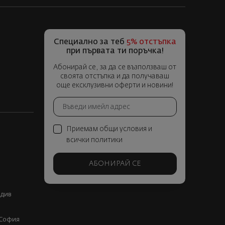
Специално за теб
5% отстъпка
при първата ти поръчка!
Абонирай се, за да се възползваш от
своята отстъпка и да получаваш
още ексклузивни оферти и новини!
Приемам общи условия и
всички политики
АБОНИРАЙ СЕ
вдив
, София