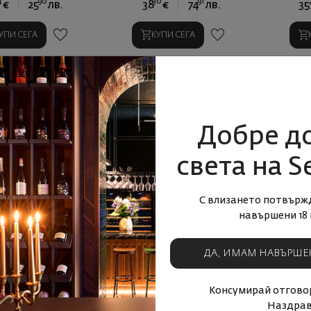
4
90
30
91
€
25
лв.
38
€
74
лв.
35
УПИ СЕГА
КУПИ СЕГА
Добре д
света на S
С влизането потвърж
навършени 18 
ДА, ИМАМ НАВЪРШЕ
Консумирай отговор
Наздрав