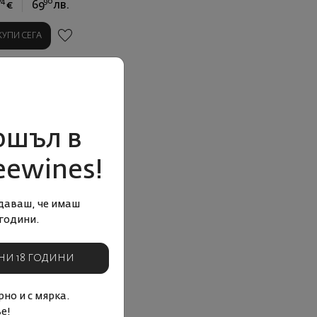
74
90
€
69
лв.
КУПИ СЕГА
ошъл в
eewines!
даваш, че имаш
години.
НИ 18 ГОДИНИ
но и с мярка.
е!