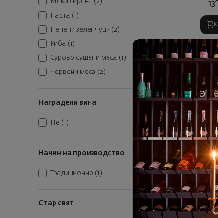
Меки сирена
(2)
2
13
Паста
(1)
К
Печени зеленчуци
(2)
Риба
(1)
Сурово сушени меса
(1)
Червени меса
(2)
Наградени вина
Не
(1)
Начин на производство
Традиционно
(1)
Стар свят