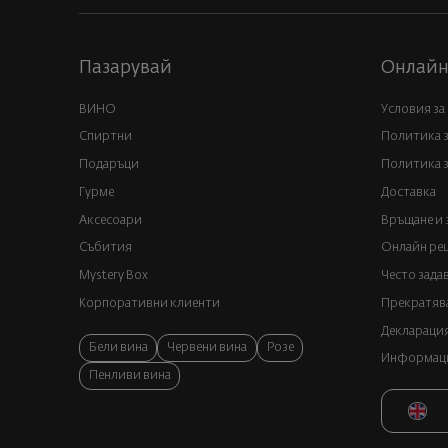
Пазарувай
Онлайн
ВИНО
Условия за
Спиртни
Политика 
Подаръци
Политика з
Гурме
Доставка
Аксесоари
Връщане и 
Събития
Онлайн реш
Mystery Box
Често зада
Корпоративни клиенти
Прекратява
Декларация
Бели вина
Червени вина
Розе
Информация
Пенливи вина