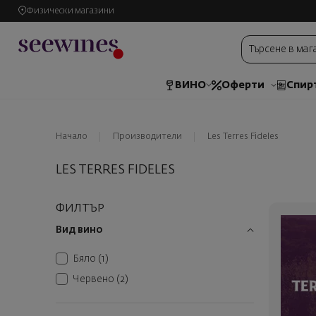
Физически магазини
ВИНО
Оферти
Спир
Начало
Производители
Les Terres Fideles
LES TERRES FIDELES
ФИЛТЪР
Вид вино
Бяло
(1)
Червено
(2)