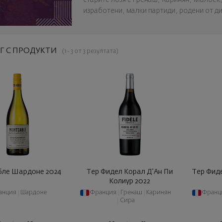
изработени, малки партиди, родени от д
Г С ПРОДУКТИ
(1 - 3 от 3 резултата)
ле Шардоне 2024
Тер Фидел Корал Д'Ан Пи
Тер Фид
Колиур 2022
анция
|
Шардоне
Франция
|
Гренаш
|
Каринян
Франц
|
Сира