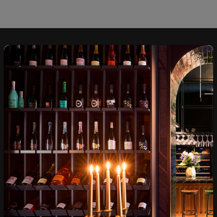
Над 1300 вина от цял
Физически магазини и
свят
събития
Бърза доставка за
Лоялна програма и