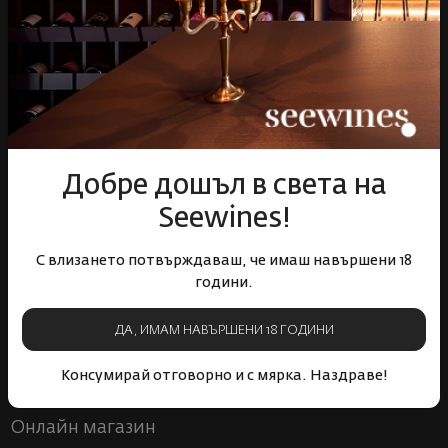
цялата страна
отстъпки
Пазарувай
ВИНО
Спиртни
Добре дошъл в света на
Подаръци
Seewines!
Гурме
Аксесоари
С влизането потвърждаваш, че имаш навършени 18
Събития
години.
Mystery Box
Корпоративни клиенти
ДА, ИМАМ НАВЪРШЕНИ 18 ГОДИНИ
Бели вина
Червени вина
Розе
Пенливи вина
Консумирай отговорно и с мярка. Наздраве!
Онлайн магазин