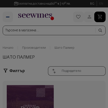
00
35
Безплатна доставка над
60
€
117
лв.
BG
EN
Начало
Производители
Шато Палмер
ШАТО ПАЛМЕР
Филтър