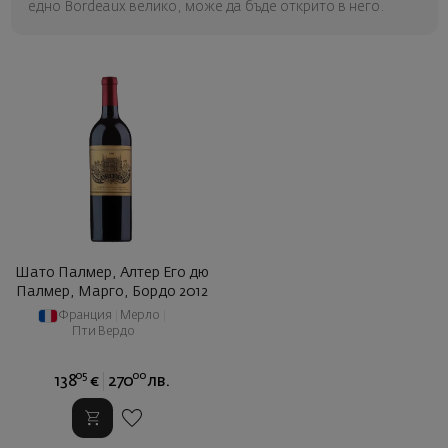
едно Bordeaux велико, може да бъде открито в него.
Шато Палмер, Алтер Его дю
Палмер, Марго, Бордо 2012
Франция
|
Мерло
|
Пти Вердо
05
00
138
€
270
лв.