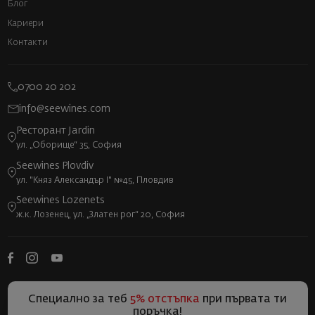
Блог
Кариери
Контакти
0700 20 202
info@seewines.com
Ресторант Jardin
ул. „Оборище“ 35, София
Seewines Plovdiv
ул. "Княз Александър I" №45, Пловдив
Seewines Lozenets
ж.к. Лозенец, ул. „Златен рог“ 20, София
Специално за теб
5% отстъпка
при първата ти
поръчка!