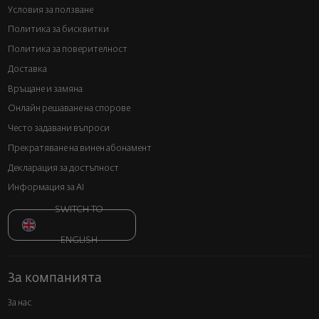
Условия за ползване
Политика за бисквитки
Политика за поверителност
Доставка
Връщане и замяна
Онлайн решаване на спорове
Често задавани въпроси
Прекратяване на винен абонамент
Декларация за достъпност
Информация за AI
SWITCH TO
ENGLISH
За компанията
За нас