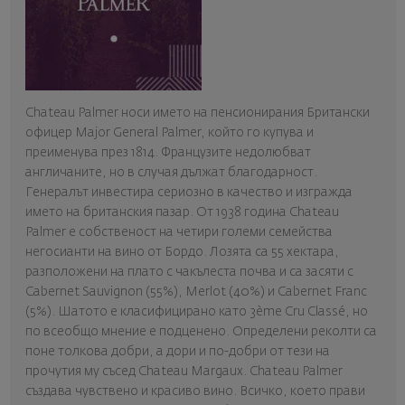
Chateau Palmer носи името на пенсионирания Британски
офицер Major General Palmer, който го купува и
преименува през 1814. Французите недолюбват
англичаните, но в случая дължат благодарност.
Генералът инвестира сериозно в качество и изгражда
името на британския пазар. От 1938 година Chateau
Palmer е собственост на четири големи семейства
негосианти на вино от Бордо. Лозята са 55 хектара,
разположени на плато с чакълеста почва и са засяти с
Cabernet Sauvignon (55%), Merlot (40%) и Cabernet Franc
(5%). Шатото е класифицирано като 3ème Cru Classé, но
по всеобщо мнение е подценено. Определени реколти са
поне толкова добри, а дори и по-добри от тези на
прочутия му съсед Chateau Margaux. Chateau Palmer
създава чувствено и красиво вино. Всичко, което прави