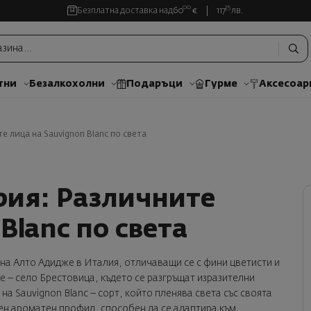
00
35
Безплатна доставка над
60
€
117
лв.
тни
Безалкохолни
Подаръци
Гурме
Аксесоар
е лица на Sauvignon Blanc по света
рия: Различните
Blanc по света
а Алто Адидже в Италия, отличаващи се с фини цветисти и
 – село Брестовица, където се разгръщат изразителни
на Sauvignon Blanc – сорт, който пленява света със своята
ен ароматен профил, способен да се адаптира към