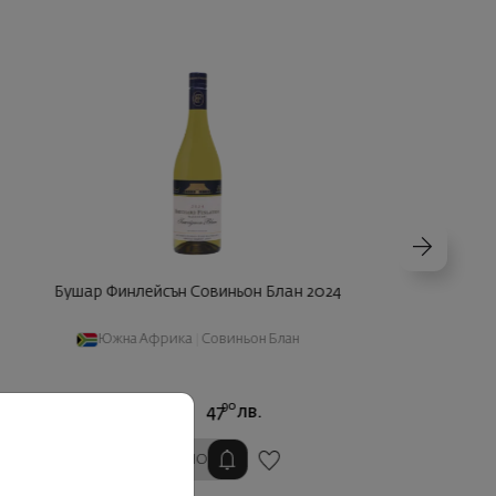
Бушар Финлейсън Совиньон Блан 2024
Южна Африка
|
Совиньон Блан
49
90
24
€
47
лв.
ИЗЧЕРПАНО