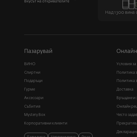
Над 1300 вина о
Пазарувай
Онлайн
ВИНО
Условия за
Спиртни
Политика 
Подаръци
Политика з
Гурме
Доставка
Аксесоари
Връщане и 
Събития
Онлайн реш
Mystery Box
Често зада
Корпоративни клиенти
Прекратява
Декларация