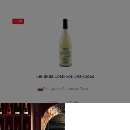
- 15%
Бендида Совиньон Блан 2024
България
|
Совиньон Блан
24
90
13
€
25
лв.
25
01
11
€
22
лв.
КУПИ СЕГА