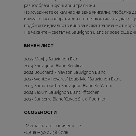
разнообразни кулинарни традиции.
Присъединете се към нас на една уникална глобална д
внимателно подбрани вина от пет континента, като ще
подбирате идеалното вино за всяка трапеза – от морск
Не чакайте – светът на Sauvignon Blanc ви зове още дн
ВИНЕН ЛИСТ
2025 Mayfly Sauvignon Blan
2024 Sauvignon Blanc Bendida
2024 Bouchard Finlayson Sauvignon Blanc
2023 Wente Vineyards “Louis Mel” Sauvignon Blanc
2025 Samaropetra Sauvignon Blanc Kir-Yianni
2024 Saxum Sauvignon Blanc Pfitscher
2023 Sancerre Blanc “Cuvee Silex” Fournier
ОСОБЕНОСТИ
-Местата са ограничени – 14
-Цена – 30 € / 58.67 лв.