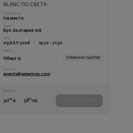
BLANC ПО СВЕТА
Тип събитие
На място
Адрес
Бул. България 106
Кога
09 JULY 2026
|
19:30 - 21:30
Места
ОТМИНАЛО СЪБИТИЕ
Общо 13
Контакт
events@seewines.com
Билети
00
67
30
€
58
лв.
ИЗЧЕРПАНИ