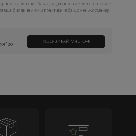
ърнем в обичания Алзас, за да опитаме вина от новите
ядваща биодинамични практики изба Домен Жосмайер.
РЕЗЕРВИРАЙ МЯСТО
рог“ 20