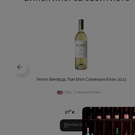
Уенте Винярдс Луи Мел Совиньон блан 2023
САЩ
|
Совиньон Блан
22
50
21
€
41
лв.
КУПИ СЕГА