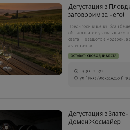
Дегустация в Пловди
заговорим за него!
Преди години шенин блан беше п
обсъжданите и уважавани сорто
света. Не защото е модерен, а 
автентичност.
ОСТАВАТ 1 СВОБОДНИ МЕСТА
19:30 - 21:30
ул. "Княз Александър I" №
Дегустация в Златен 
Домен Жосмайер