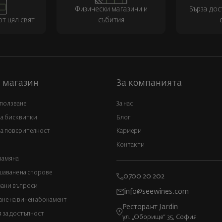
Физически магазини и
Бърза дос
т цял свят
събития
 магазин
За компанията
 ползване
За нас
за бисквитки
Блог
а поверителност
Кариери
Контакти
замяна
аване на спорове
0700 20 202
вани въпроси
info@seewines.com
не на винен абонамент
Ресторант Jardin
 за достъпност
ул. „Оборище“ 35, София