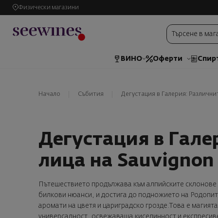
Физически магазини
ВИНО
Оферти
Спир
Начало
Събития
Дегустация в Галерия: Различнит
Дегустация в Гале
лица на Sauvignon 
Пътешествието продължава към алпийските склонове н
билкови нюанси, и достига до подножието на Родопите
аромати на цветя и цариградско грозде.Това е магията 
универсалност, освежаваща киселинност и експресив