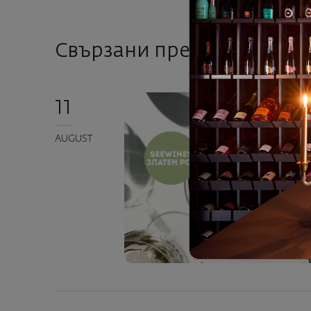
Свързани предстоящи съ
11
AUGUST