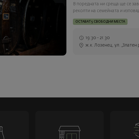
В поредната ни среща ще се зав
реколти на семейната и изпов
ОСТАВАТ 5 СВОБОДНИ МЕСТА
19:30 - 21:30
ж.к. Лозенец, ул. „Златен 