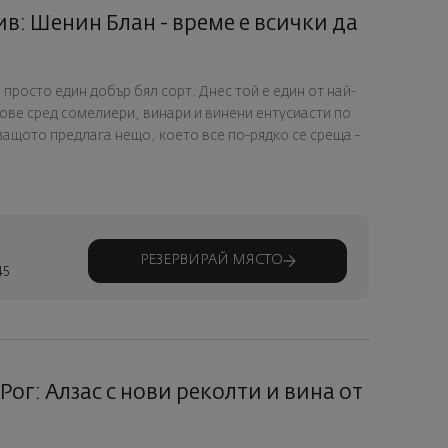
в: Шенин Блан - време е всички да
росто един добър бял сорт. Днес той е един от най-
ве сред сомелиери, винари и винени ентусиасти по
защото предлага нещо, което все по-рядко се среща -
РЕЗЕРВИРАЙ МЯСТО
45
Рог: Алзас с нови реколти и вина от