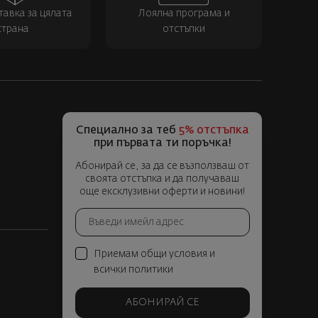
тавка за цялата
Лоялна програма и
страна
отстъпки
Специално за теб
5% отстъпка
при първата ти поръчка!
Абонирай се, за да се възползваш от
своята отстъпка и да получаваш
още ексклузивни оферти и новини!
Приемам общи условия и
всички политики
АБОНИРАЙ СЕ