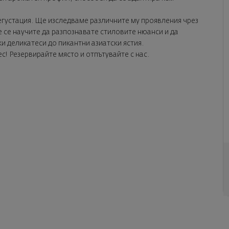
егустация. Ще изследваме различните му проявления чрез
 се научите да разпознавате стиловите нюанси и да
и деликатеси до пикантни азиатски ястия.
ес! Резервирайте място и отпътувайте с нас.