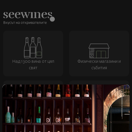
Над 1300 вина от цял
Физически магазини и
свят
събития
Бърза доставка за
Лоялна програма и
цялата страна
отстъпки