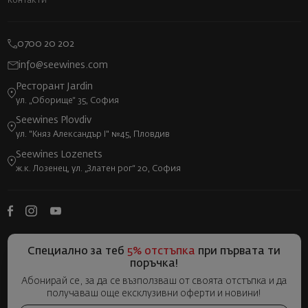
Контакти
0700 20 202
info@seewines.com
Ресторант Jardin
ул. „Оборище“ 35, София
Seewines Plovdiv
ул. "Княз Александър I" №45, Пловдив
Seewines Lozenets
ж.к. Лозенец, ул. „Златен рог“ 20, София
Специално за теб
5% отстъпка
при първата ти
поръчка!
Абонирай се, за да се възползваш от своята отстъпка и да
получаваш още ексклузивни оферти и новини!