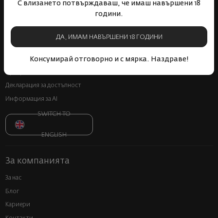
С влизането потвърждаваш, че имаш навършени 18
Политика за поверителност
години.
Доставка
Връщане и замяна
ДА, ИМАМ НАВЪРШЕНИ 18 ГОДИНИ
Онлайн решаване на спорове
Често задавани въпроси
Консумирай отговорно и с мярка. Наздраве!
Прекратяване на винен абонамент
Декларация за достъпност
Информация за AI
SWITCH TO
ENGLISH
За компанията
За нас
Блог
Кариери