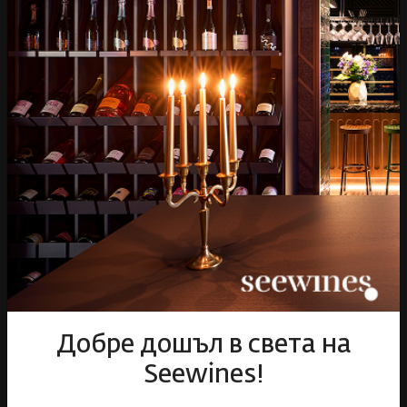
Пазарувай
ВИНО
Спиртни
Подаръци
Гурме
Аксесоари
Събития
Mystery Box
Корпоративни клиенти
Бели вина
Червени вина
Розе
Пенливи вина
Онлайн магазин
Добре дошъл в света на
Условия за ползване
Seewines!
Политика за бисквитки