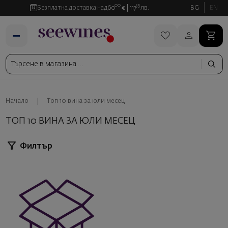
00
35
Безплатна доставка над
60
€
117
лв.
BG
EN
Начало
Топ 10 вина за юли месец
ТОП 10 ВИНА ЗА ЮЛИ МЕСЕЦ
Филтър