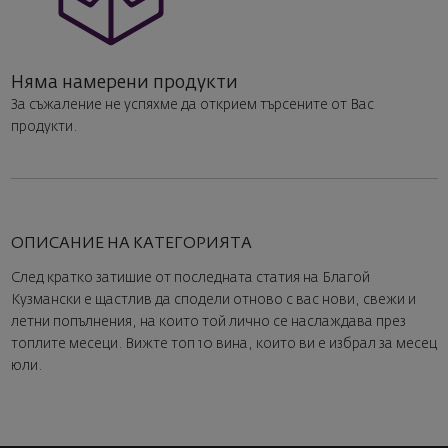
Няма намерени продукти
За съжаление не успяхме да открием търсените от Вас
продукти.
ОПИСАНИЕ НА КАТЕГОРИЯТА
След кратко затишие от последната статия на Благой
Кузмански е щастлив да сподели отново с вас нови, свежи и
летни попълнения, на които той лично се наслаждава през
топлите месеци. Вижте топ 10 вина, които ви е избрал за месец
юли.