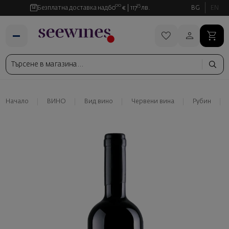
00
35
Безплатна доставка над
60
€
117
лв.
BG
EN
Начало
ВИНО
Вид вино
Червени вина
Рубин