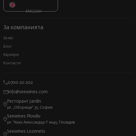
ENGLISH
За компанията
За нас
Блог
Кариери
Контакти
0700 20 202
info@seewines.com
Ресторант Jardin
ул. „Оборище“ 35, София
Seewines Plovdiv
ул. "Княз Александър I" №45, Пловдив
Seewines Lozenets