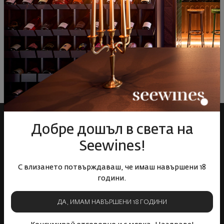
ОТЗИВИ И ОЦЕНКИ
Все още няма ревюта на този продукт
Напишете първото ревю
ОСТАВЕТЕ ВАШЕТО МНЕНИЕ
Добре дошъл в света на
Seewines!
С влизането потвърждаваш, че имаш навършени 18
години.
ДА, ИМАМ НАВЪРШЕНИ 18 ГОДИНИ
Над 1300 вина от цял
Физически магазини и
свят
събития