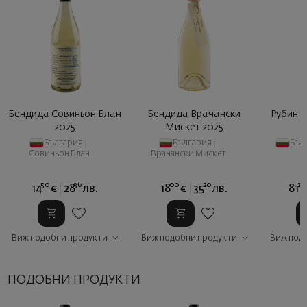
Бендида Совиньон Блан
Бендида Врачански
Рубин 
2025
Мискет 2025
България
|
България
|
Бъл
Совиньон Блан
Врачански Мискет
50
36
00
20
24
14
€
28
лв.
18
€
35
лв.
81
Виж подобни продукти
Виж подобни продукти
Виж под
ПОДОБНИ ПРОДУКТИ