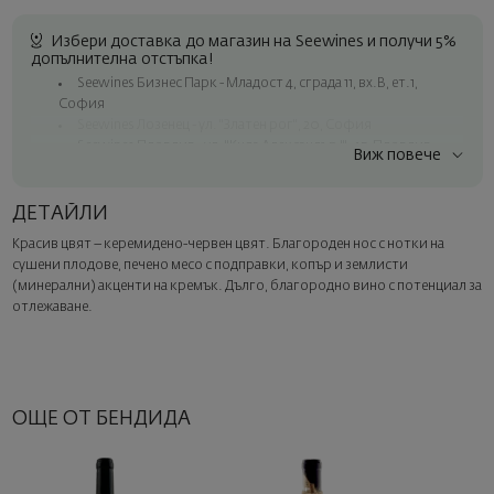
Избери доставка до магазин на Seewines и получи 5%
допълнителна отстъпка!
Seewines Бизнес Парк - Младост 4, сграда 11, вх.В, ет.1,
София
Seewines Лозенец - ул. "Златен рог", 20, София
Seewines Пловдив - ул. "Княз Александър I", 45, Пловдив
Виж повече
Безплатна доставка за поръчки над 60 € / 117.35 лв.
Куриер на Seewines до адрес в рамките на град София
ДЕТАЙЛИ
До офисите на Спиди в цялата страна
Красив цвят – керемидено-червен цвят. Благороден нос с нотки на
Изненадайте със стил
сушени плодове, печено месо с подправки, копър и землисти
Добавете луксозна подаръчна опаковка и персонализирана
(минерални) акценти на кремък. Дълго, благородно вино с потенциал за
картичка с ваше пожелание. Изберете тази опция в
отлежаване.
следващата стъпка от поръчката.
ОЩЕ ОТ БЕНДИДА