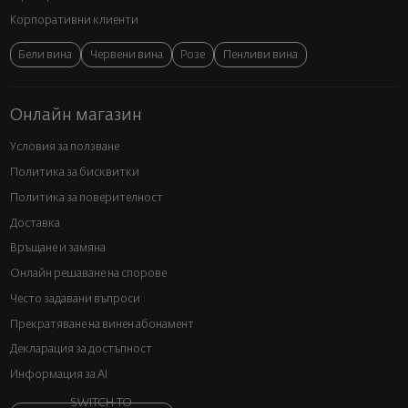
Корпоративни клиенти
Бели вина
Червени вина
Розе
Пенливи вина
Онлайн магазин
Условия за ползване
Политика за бисквитки
Политика за поверителност
Доставка
Връщане и замяна
Онлайн решаване на спорове
Често задавани въпроси
Прекратяване на винен абонамент
Декларация за достъпност
Информация за AI
SWITCH TO