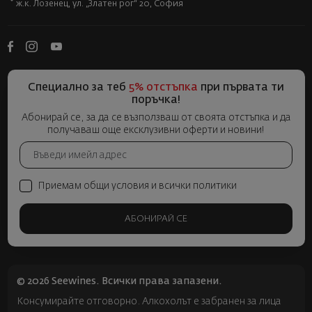
ж.к. Лозенец, ул. „Златен рог“ 20, София
Специално за теб
5% отстъпка
при първата ти
поръчка!
Абонирай се, за да се възползваш от своята отстъпка и да
получаваш още ексклузивни оферти и новини!
Приемам общи условия и всички политики
АБОНИРАЙ СЕ
© 2026 Seewines. Всички права запазени.
Консумирайте отговорно. Алкохолът е забранен за лица