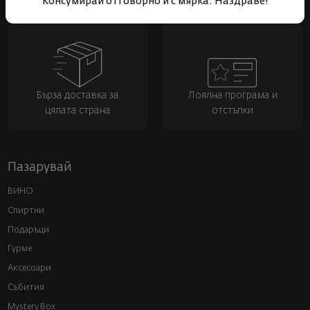
Консумирай отговорно и с мярка. Наздраве!
Бърза доставка за
Лоялна програма и
цялата страна
отстъпки
Пазарувай
ВИНО
Спиртни
Подаръци
Гурме
Аксесоари
Събития
Mystery Box