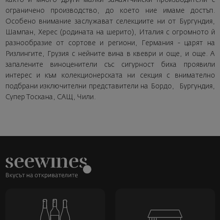
ограничено производство, до което ние имаме достъп.
Особено внимание заслужават селекциите ни от Бургундия,
Шампан, Херес (родината на шерито), Италия с огромното й
разнообразие от сортове и региони, Германия - царят на
Ризлингите, Грузия с нейните вина в квеври и още, и още. А
запалените виноценители със сигурност биха проявили
интерес и към колекционерската ни секция с внимателно
подбрани изключителни представители на Бордо, Бургундия,
Супер Тоскана, САЩ, Чили.