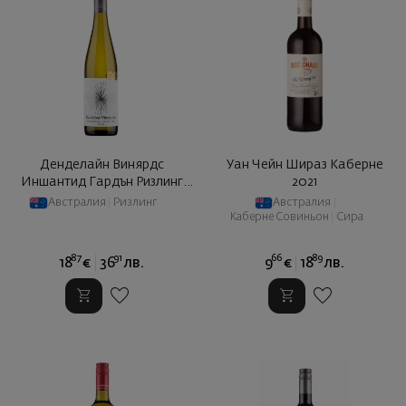
Денделайн Винярдс
Уан Чейн Шираз Каберне
Иншантид Гардън Ризлинг
2021
Елена ... 2022
Австралия
|
Ризлинг
Австралия
|
Каберне Совиньон
|
Сира
87
91
66
89
18
€
36
лв.
9
€
18
лв.