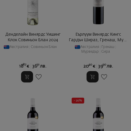
Денделайн Винярдс Уишинг
Еърлуум Винярдс Кингс
Клок Совиньон Блан 2024
Гардън Шираз, Гренаш, Мурв
... 2018
Австралия
|
Совиньон Блан
Австралия
|
Гренаш
|
Мурведър
|
Сира
87
91
40
90
18
€
36
лв.
20
€
39
лв.
- 20%