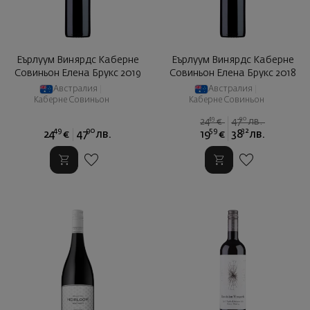
Еърлуум Винярдс Каберне
Еърлуум Винярдс Каберне
Совиньон Елена Брукс 2019
Совиньон Елена Брукс 2018
Австралия
|
Австралия
|
Каберне Совиньон
Каберне Совиньон
49
90
24
€
47
лв.
49
90
59
32
24
€
47
лв.
19
€
38
лв.