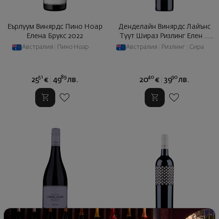
Еърлуум Винярдс Пино Ноар
Денделайн Винярдс Лайънс
Елена Брукс 2022
Туут Шираз Ризлинг Елен ...
2021
Австралия
|
Пино Ноар
Австралия
|
Ризлинг
|
Сира
51
89
40
90
25
€
49
лв.
20
€
39
лв.