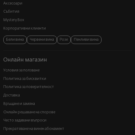
Аксесоари
Събития
Mystery Box
Корпоративни клиенти
Бели вина
Червени вина
Розе
Пенливи вина
Онлайн магазин
Условия за ползване
Политика за бисквитки
Политика за поверителност
Доставка
Връщане и замяна
Онлайн решаване на спорове
Често задавани въпроси
Прекратяване на винен абонамент