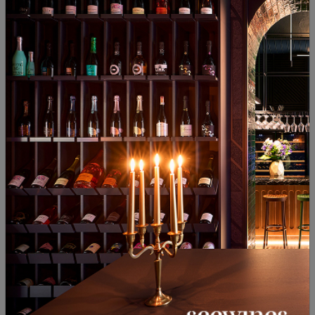
Heirloom Vineyards Pinot Noir
Heirloom Vineyards A'Lambra
2017
Shiraz 2015
Австралия
|
Пино Ноар
Австралия
|
Сира
09
90
86
90
29
€
56
лв.
63
€
124
лв.
Heirloom Vineyards Pinot Noir
Dandelion Vineyards March