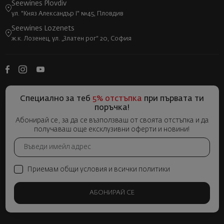
Seewines Plovdiv
ул. "Княз Александър I" №45, Пловдив
Seewines Lozenets
ж.к. Лозенец, ул. „Златен рог“ 20, София
Специално за теб
5% отстъпка
при първата ти
поръчка!
Абонирай се, за да се възползваш от своята отстъпка и да
получаваш още ексклузивни оферти и новини!
Приемам общи условия и всички политики
АБОНИРАЙ СЕ