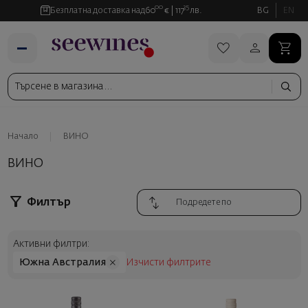
00
35
Безплатна доставка над
60
€
117
лв.
BG
EN
Начало
ВИНО
ВИНО
Филтър
Активни филтри:
Южна Австралия
Изчисти филтрите