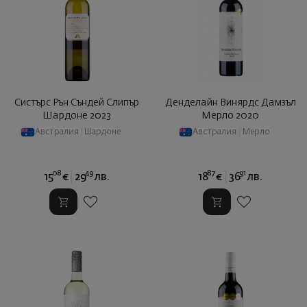
Систърс Рън Съндей Слипър
Денделайн Винярдс Дамзъл
Шардоне 2023
Мерло 2020
Австралия
|
Шардоне
Австралия
|
Мерло
08
49
87
91
15
€
29
лв.
18
€
36
лв.