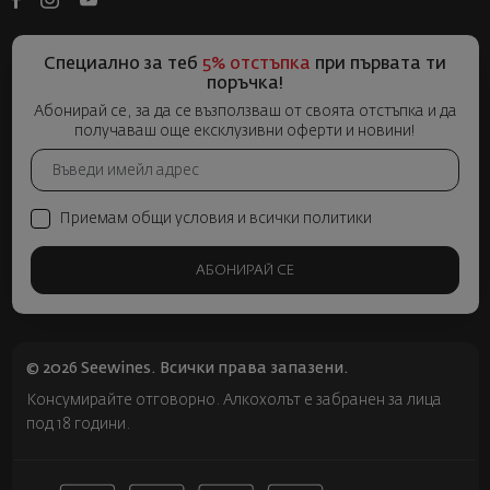
Специално за теб
5% отстъпка
при първата ти
поръчка!
Абонирай се, за да се възползваш от своята отстъпка и да
получаваш още ексклузивни оферти и новини!
Приемам общи условия и всички политики
АБОНИРАЙ СЕ
© 2026 Seewines. Всички права запазени.
Консумирайте отговорно. Алкохолът е забранен за лица
под 18 години.