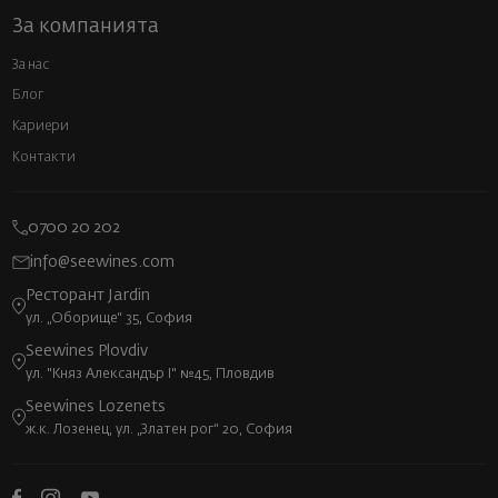
За компанията
За нас
Блог
Кариери
Контакти
0700 20 202
info@seewines.com
Ресторант Jardin
ул. „Оборище“ 35, София
Seewines Plovdiv
ул. "Княз Александър I" №45, Пловдив
Seewines Lozenets
ж.к. Лозенец, ул. „Златен рог“ 20, София