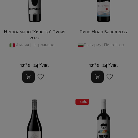
Негроамаро "Хипстър" Пулия
Пино Ноар Барел 2022
2022
Италия
|
Негроамаро
България
|
Пино Ноар
73
90
73
90
12
€
24
лв.
12
€
24
лв.
- 40%