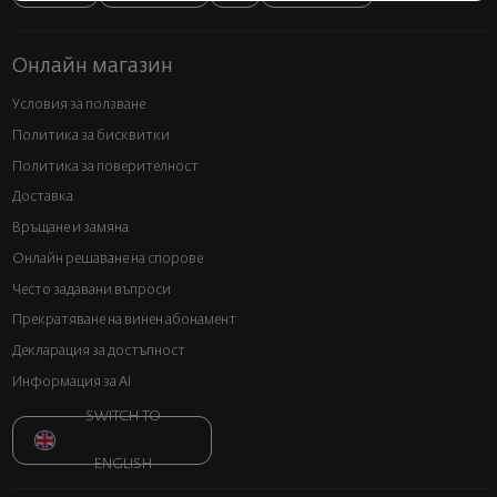
Онлайн магазин
Условия за ползване
Политика за бисквитки
Политика за поверителност
Доставка
Връщане и замяна
Онлайн решаване на спорове
Често задавани въпроси
Прекратяване на винен абонамент
Декларация за достъпност
Информация за AI
SWITCH TO
ENGLISH