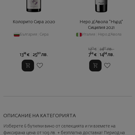
Колорито Сира 2020
Неро д'Авола "Нърд"
Сицилия 2021
България
|
Сира
Италия
|
Неро д'Авола
73
90
12
€
24
лв.
24
90
64
94
13
€
25
лв.
7
€
14
лв.
ОПИСАНИЕ НА КАТЕГОРИЯТА
Изберете 6 бутилки вино от селекцията и ги вземете на
фиксирана цена от 109 лв. + безплатна доставка! Период на