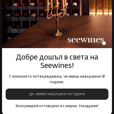
Бърза доставка за
Лоялна програма и
цялата страна
отстъпки
Пазарувай
ВИНО
Добре дошъл в света на
Спиртни
Seewines!
Подаръци
Гурме
С влизането потвърждаваш, че имаш навършени 18
Аксесоари
години.
Събития
ДА, ИМАМ НАВЪРШЕНИ 18 ГОДИНИ
Mystery Box
Корпоративни клиенти
Консумирай отговорно и с мярка. Наздраве!
Бели вина
Червени вина
Розе
Пенливи вина