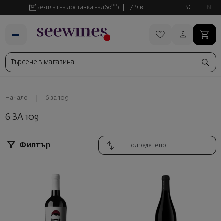
00
35
Безплатна доставка над
60
€
117
лв.
BG
EN
Начало
6 за 109
6 ЗА 109
Филтър