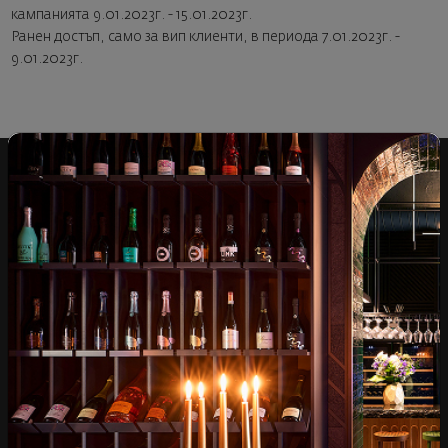
кампанията 9.01.2023г. - 15.01.2023г.
Ранен достъп, само за вип клиенти, в периода 7.01.2023г. -
9.01.2023г.
Над 1300 вина от цял
Физически магазини и
свят
събития