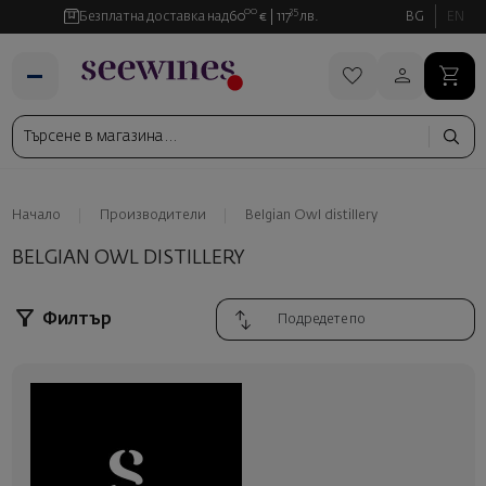
00
35
Безплатна доставка над
60
€
117
лв.
BG
EN
Начало
Производители
Belgian Owl distillery
BELGIAN OWL DISTILLERY
Филтър