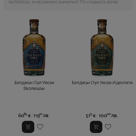
хесбейско, и несъмнено уникално! По следната капка.
Белджън Оул Уиски
Белджън Оул Уиски Идентити
Еволюшън
85
01
13
00
60
€
119
лв.
51
€
100
лв.