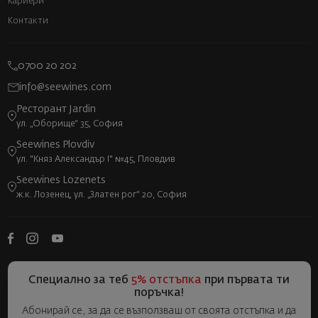
Кариери
Контакти
0700 20 202
info@seewines.com
Ресторант Jardin
ул. „Оборище“ 35, София
Seewines Plovdiv
ул. "Княз Александър I" №45, Пловдив
Seewines Lozenets
ж.к. Лозенец, ул. „Златен рог“ 20, София
Специално за теб
5% отстъпка
при първата ти
поръчка!
Абонирай се, за да се възползваш от своята отстъпка и да