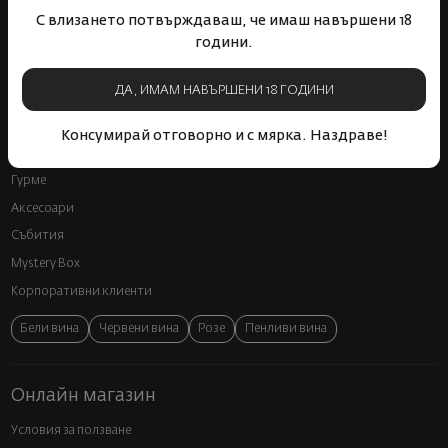
С влизането потвърждаваш, че имаш навършени 18
години.
Пазарувай
ДА, ИМАМ НАВЪРШЕНИ 18 ГОДИНИ
ВИНО
Спиртни
Консумирай отговорно и с мярка. Наздраве!
Подаръци
Гурме
Аксесоари
Събития
Mystery Box
Корпоративни клиенти
Бели вина
Червени вина
Розе
Пенливи вина
Онлайн магазин
Условия за ползване