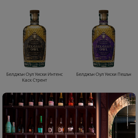
Белджън Оул Уиски Интенс
Белджън Оул Уиски Пешън
Каск Стрент
30
01
96
01
81
€
159
лв.
65
€
129
лв.