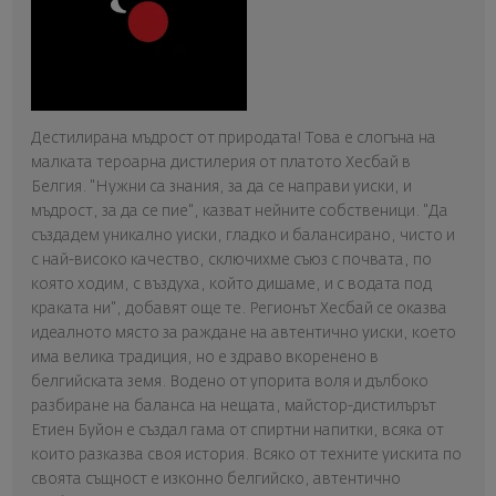
Дестилирана мъдрост от природата! Това е слогъна на
малката тероарна дистилерия от платото Хесбай в
Белгия. "Нужни са знания, за да се направи уиски, и
мъдрост, за да се пие", казват нейните собственици. "Да
създадем уникално уиски, гладко и балансирано, чисто и
с най-високо качество, сключихме съюз с почвата, по
която ходим, с въздуха, който дишаме, и с водата под
краката ни", добавят още те. Регионът Хесбай се оказва
идеалното място за раждане на автентично уиски, което
има велика традиция, но е здраво вкоренено в
белгийската земя. Водено от упорита воля и дълбоко
разбиране на баланса на нещата, майстор-дистилърът
Етиен Буйон е създал гама от спиртни напитки, всяка от
които разказва своя история. Всяко от техните уискита по
своята същност е изконно белгийско, автентично