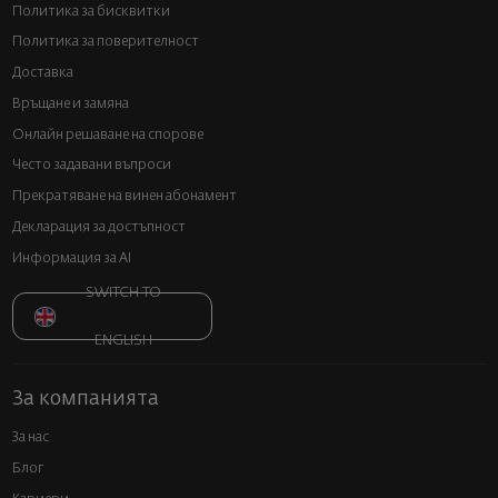
Политика за бисквитки
Политика за поверителност
Доставка
Връщане и замяна
Онлайн решаване на спорове
Често задавани въпроси
Прекратяване на винен абонамент
Декларация за достъпност
Информация за AI
SWITCH TO
ENGLISH
За компанията
За нас
Блог