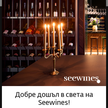
Над 1300 вина от цял
Физически магазини и
свят
събития
Добре дошъл в света на
Бърза доставка за
Лоялна програма и
Seewines!
цялата страна
отстъпки