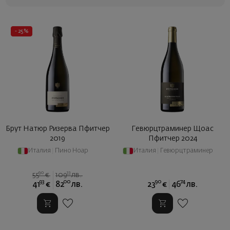
- 25%
Брут Натюр Ризерва Пфитчер
Гевюрцтраминер Щоас
2019
Пфитчер 2024
Италия
|
Пино Ноар
Италия
|
Гевюрцтраминер
90
33
55
€
109
лв.
93
00
90
74
41
€
82
лв.
23
€
46
лв.