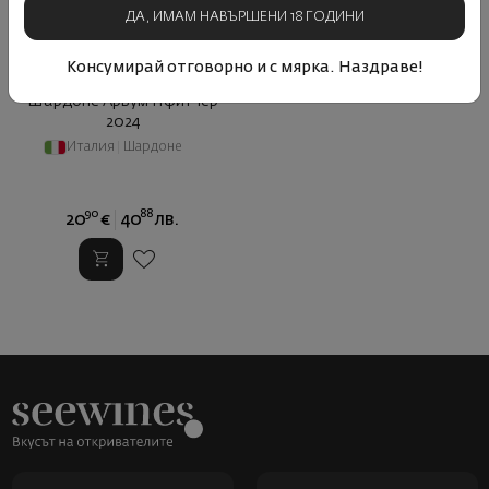
ДА, ИМАМ НАВЪРШЕНИ 18 ГОДИНИ
Консумирай отговорно и с мярка. Наздраве!
Шардоне Арвум Пфитчер
2024
Италия
|
Шардоне
90
88
20
€
40
лв.