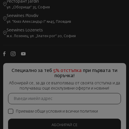
Ресторант Jardin
ул. „Оборище“ 35, София
Seewines Plovdiv
ул. "Княз Александър I" №45, Пловдив
Seewines Lozenets
ж.к. Лозенец, ул. „Златен рог“ 20, София
Специално за теб
5% отстъпка
при първата ти
поръчка!
Абонирай се, за да се възползваш от своята отстъпка и да
получаваш още ексклузивни оферти и новини!
Приемам общи условия и всички политики
АБОНИРАЙ СЕ