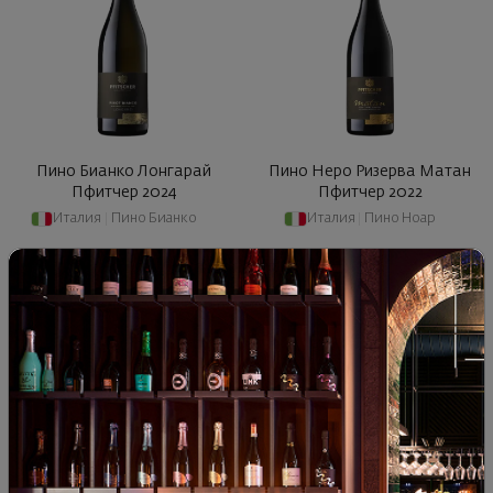
Пино Бианко Лонгарай
Пино Неро Ризерва Матан
Пфитчер 2024
Пфитчер 2022
Италия
|
Пино Бианко
Италия
|
Пино Ноар
90
88
90
33
20
€
40
лв.
55
€
109
лв.