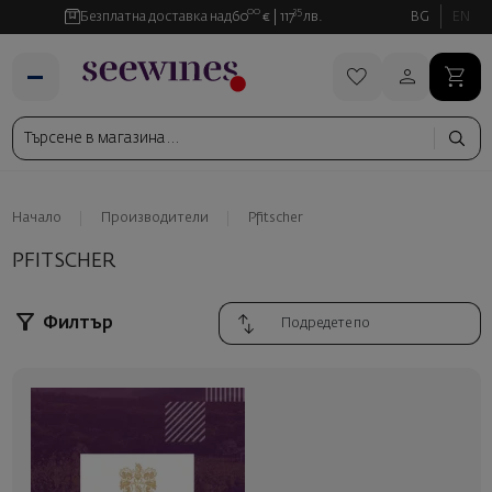
00
35
Безплатна доставка над
60
€
117
лв.
BG
EN
Начало
Производители
Pfitscher
PFITSCHER
Филтър