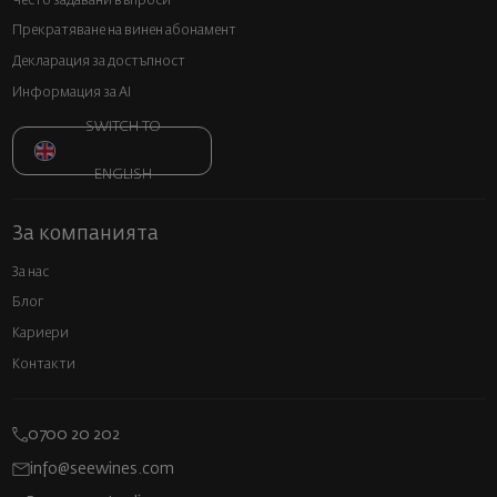
Често задавани въпроси
Прекратяване на винен абонамент
Декларация за достъпност
Информация за AI
SWITCH TO
ENGLISH
За компанията
За нас
Блог
Кариери
Контакти
0700 20 202
info@seewines.com