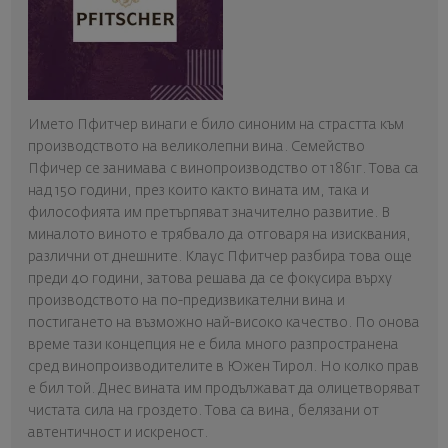
Името Пфитчер винаги е било синоним на страстта към
производството на великолепни вина. Семейство
Пфичер се занимава с винопроизводство от 1861г. Това са
над 150 години, през които както вината им, така и
философията им претърпяват значително развитие. В
миналото виното е трябвало да отговаря на изисквания,
различни от днешните. Клаус Пфитчер разбира това още
преди 40 години, затова решава да се фокусира върху
производството на по-предизвикателни вина и
постигането на възможно най-високо качество. По онова
време тази концепция не е била много разпространена
сред винопроизводителите в Южен Тирол. Но колко прав
е бил той. Днес вината им продължават да олицетворяват
чистата сила на гроздето. Това са вина, белязани от
автентичност и искреност.