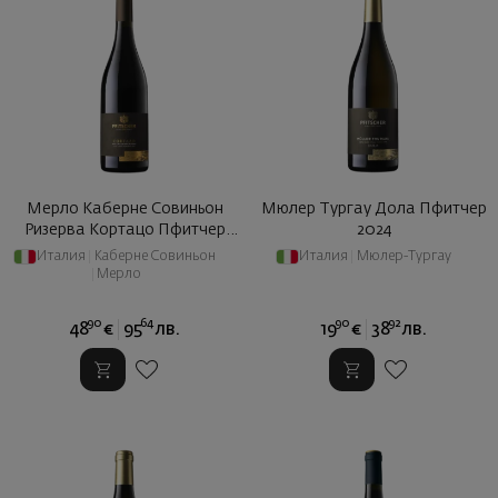
Мерло Каберне Совиньон
Мюлер Тургау Дола Пфитчер
Ризерва Кортацо Пфитчер
2024
2022
Италия
|
Каберне Совиньон
Италия
|
Мюлер-Тургау
|
Мерло
90
64
90
92
48
€
95
лв.
19
€
38
лв.