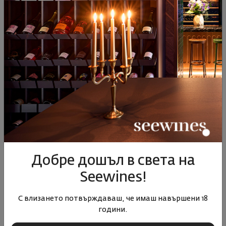
Пино Неро Фукслайтен
Совиньон Блан Ризерва
Пфитчер 2023
Матиас Пфитчер 2022
Италия
|
Пино Ноар
Италия
|
Совиньон Блан
90
52
90
64
28
€
56
лв.
48
€
95
лв.
Добре дошъл в света на
Seewines!
С влизането потвърждаваш, че имаш навършени 18
години.