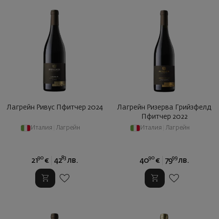
Лагрейн Ривус Пфитчер 2024
Лагрейн Ризерва Грийзфелд
Пфитчер 2022
Италия
|
Лагрейн
Италия
|
Лагрейн
90
83
90
99
21
€
42
лв.
40
€
79
лв.