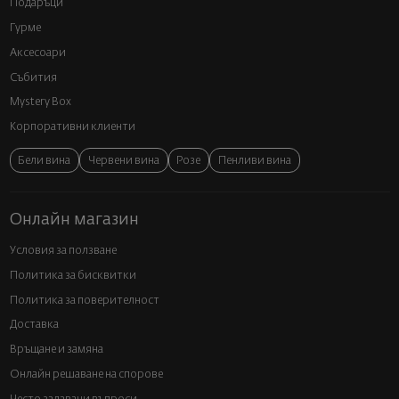
Подаръци
Гурме
Аксесоари
Събития
Mystery Box
Корпоративни клиенти
Бели вина
Червени вина
Розе
Пенливи вина
Онлайн магазин
Условия за ползване
Политика за бисквитки
Политика за поверителност
Доставка
Връщане и замяна
Онлайн решаване на спорове