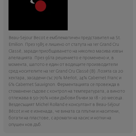
Beau-Sejour Becot е емблематичен представител на St.
Emilion. През 1985 е лишено от статута на 1er Grand Cru
Classé, заради приобщаването на няколко масива извън
апелацията. През 96та решението е променено и, в
момента, шатото е един от водещите производители
сред носителите на 1er Grand Cru Classé (B). Лозята са 20
хектара, засадени със 70% Merlot, 24% Cabernet Franc и
6% Cabernet Sauvignon. Ферментацията се провежда в
стоманени съдове с контрол на температурата, а виното
отлежава в 50-70% нови дъбови бъчви за 18 - 20 месеца.
Вездесъщият Michel Rolland е консултант в Beau-Séjour
Bécot и не е изненада, че вината са плътни и наситени,
богати на пластове, с аромати на касис и нотки на
опушен нов дъб.