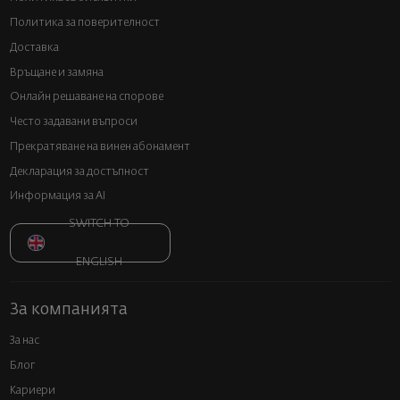
Политика за поверителност
Доставка
Връщане и замяна
Онлайн решаване на спорове
Често задавани въпроси
Прекратяване на винен абонамент
Декларация за достъпност
Информация за AI
SWITCH TO
ENGLISH
За компанията
За нас
Блог
Кариери