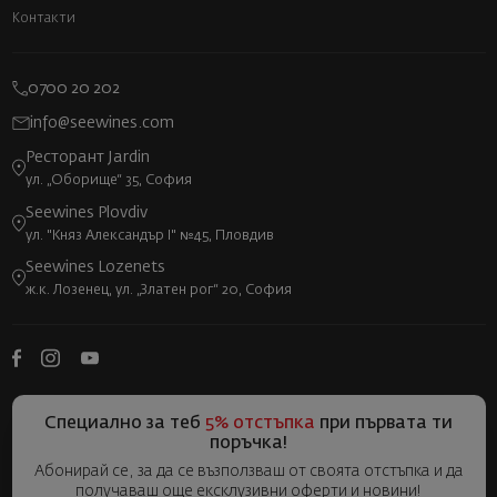
Контакти
0700 20 202
info@seewines.com
Ресторант Jardin
ул. „Оборище“ 35, София
Seewines Plovdiv
ул. "Княз Александър I" №45, Пловдив
Seewines Lozenets
ж.к. Лозенец, ул. „Златен рог“ 20, София
Специално за теб
5% отстъпка
при първата ти
поръчка!
Абонирай се, за да се възползваш от своята отстъпка и да
получаваш още ексклузивни оферти и новини!