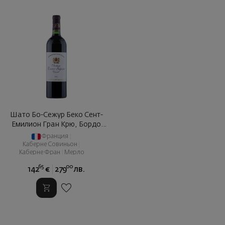
Шато Бо-Сежур Беко Сент-
Емилион Гран Крю, Бордо
2015
Франция
|
Каберне Совиньон
|
Каберне Фран
|
Мерло
65
00
142
€
279
лв.