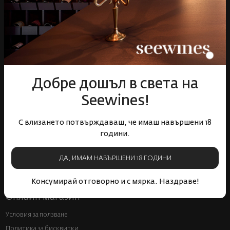
Пазарувай
ВИНО
Спиртни
Подаръци
Добре дошъл в света на
Гурме
Seewines!
Аксесоари
Събития
С влизането потвърждаваш, че имаш навършени 18
Mystery Box
години.
Корпоративни клиенти
ДА, ИМАМ НАВЪРШЕНИ 18 ГОДИНИ
Бели вина
Червени вина
Розе
Пенливи вина
Консумирай отговорно и с мярка. Наздраве!
Онлайн магазин
Условия за ползване
Политика за бисквитки