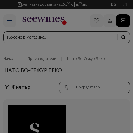
00
35
Безплатна доставка над
60
€
117
лв.
BG
EN
Начало
Производители
Шато Бо-Сежур Беко
ШАТО БО-СЕЖУР БЕКО
Филтър