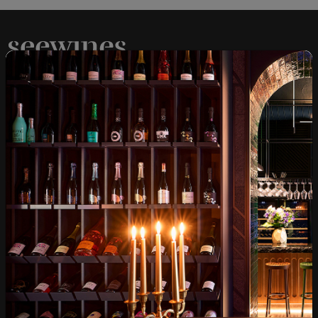
Над 1300 вина от цял
Физически магазини и
свят
събития
Бърза доставка за
Лоялна програма и
цялата страна
отстъпки