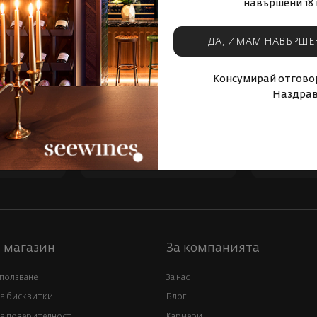
За съжаление не успяхме да открием търсените от Вас
навършени 18 
ДА, ИМАМ НАВЪРШЕ
Консумирай отговор
Наздрав
Физически магазини и
Бърза дос
т цял свят
събития
 магазин
За компанията
 ползване
За нас
за бисквитки
Блог
а поверителност
Кариери