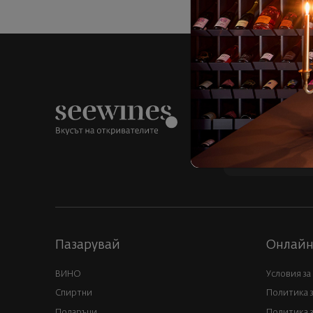
Над 1300 вина о
Пазарувай
Онлайн
ВИНО
Условия за
Спиртни
Политика 
Подаръци
Политика з