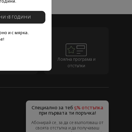
 продукти.
години.
НИ 18 ГОДИНИ
но и с мярка.
е!
тавка за цялата
Лоялна програма и
страна
отстъпки
Специално за теб
5% отстъпка
при първата ти поръчка!
Абонирай се, за да се възползваш от
своята отстъпка и да получаваш