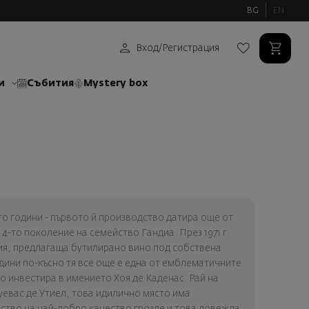
BG
EN
Вход
/
Регистрация
и
Събития
Mystery box
то години - първото й производство датира още от
 4-то поколение на семейство Гандиа. През 1971 г.
сия, предлагаща бутилирано вино под собствена
 години по-късно тя все още е една от емблематичните
то инвестира в имението Хоя де Каденас. Рай на
евас де Утиел, това идилично място има
ство на най-добро качество грозде и това довежда