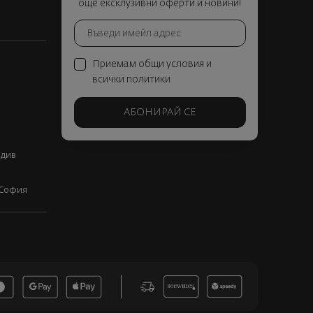
още ексклузивни оферти и новини!
Приемам общи условия и
всички политики
АБОНИРАЙ СЕ
вдив
, София