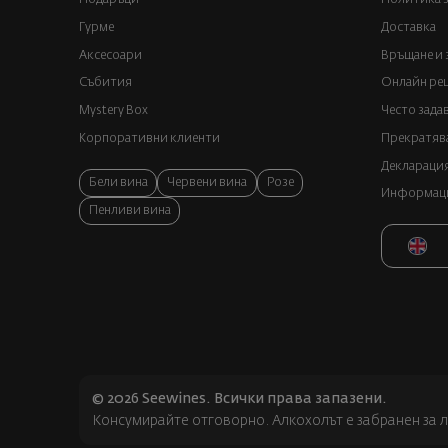
Гурме
Доставка
Аксесоари
Връщане и 
Събития
Онлайн реш
Mystery Box
Често зада
Корпоративни клиенти
Прекратява
Декларация
Бели вина
Червени вина
Розе
Информация
Пенливи вина
© 2026 Seewines. Всички права запазени.
Консумирайте отговорно. Алкохолът е забранен за л