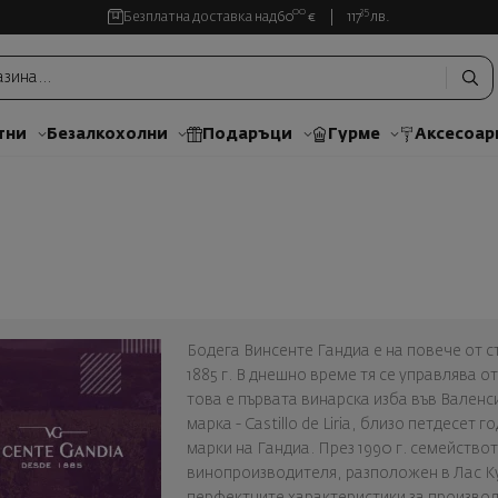
00
35
Безплатна доставка над
60
€
117
лв.
тни
Безалкохолни
Подаръци
Гурме
Аксесоар
Бодега Винсенте Гандиа е на повече от с
1885 г. В днешно време тя се управлява от
това е първата винарска изба във Вален
марка - Castillo de Liria, близо петдесет
марки на Гандиа. През 1990 г. семейство
винопроизводителя, разположен в Лас Ку
перфектните характеристики за производ