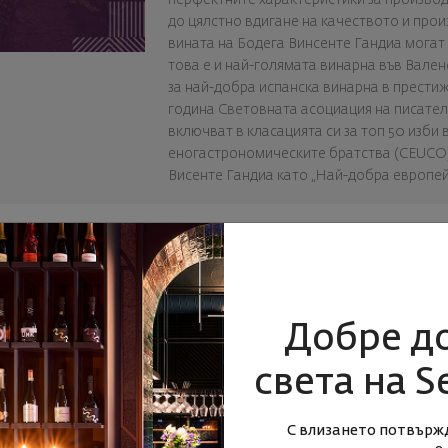
до цялстно вдигане на качеството и прои
вината на Бодега Винсенте Гандиа могат 
това е и най-голямата винарна във Вален
за най-добра испанска винарна в прести
година Световната асоциация на писатели
включват в класацията си за топ 50 изби в
еногастрономическите братства (CEUCO) 
Висенте Гандиа като „Най-добра европей
Добре д
света на S
Няма намерени продукти
С влизането потвърж