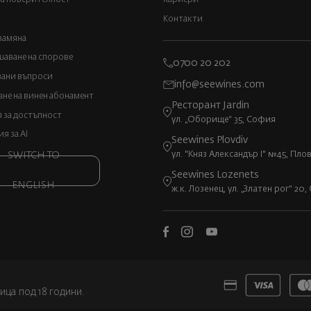
Контакти
замяна
аване на спорове
0700 20 202
вани въпроси
info@seewines.com
не на винен абонамент
Ресторант Jardin
 за достъпност
ул. „Оборище“ 35, София
 за AI
Seewines Plovdiv
ул. "Княз Александър I" №45, Пло
SWITCH TO
Seewines Lozenets
ENGLISH
ж.к. Лозенец, ул. „Златен рог“ 20
ица под 18 години.