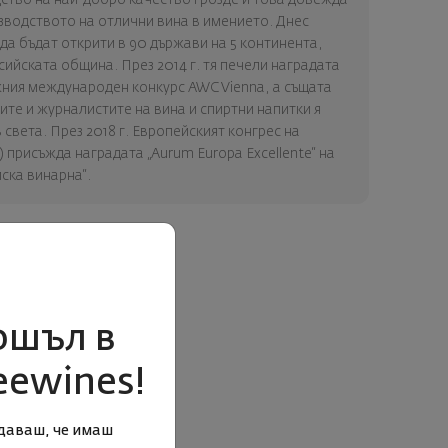
зводството на отлични вина в имението. Днес
да бъдат открити в 90 държави на 5 континента,
сийската община. През 2014 г. тя печели наградата
жния международен конкурс AWC Vienna, а същата
те и журналистите на вина и спиртни напитки я
 света. През 2018 г. Европейският конгрес на
присъжда наградата „Aurum Europa Excellente“ на
ска винарна“.
ошъл в
eewines!
даваш, че имаш