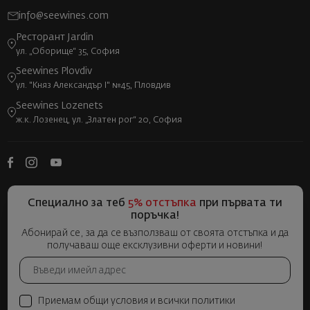
info@seewines.com
Ресторант Jardin
ул. „Оборище“ 35, София
Seewines Plovdiv
ул. "Княз Александър I" №45, Пловдив
Seewines Lozenets
ж.к. Лозенец, ул. „Златен рог“ 20, София
Специално за теб
5% отстъпка
при първата ти
поръчка!
Абонирай се, за да се възползваш от своята отстъпка и да
получаваш още ексклузивни оферти и новини!
Приемам общи условия и всички политики