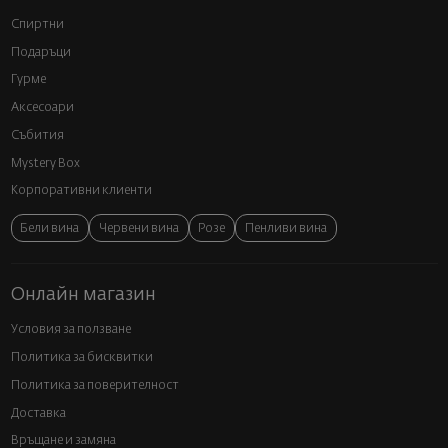
Спиртни
Подаръци
Гурме
Аксесоари
Събития
Mystery Box
Корпоративни клиенти
Бели вина
Червени вина
Розе
Пенливи вина
Онлайн магазин
Условия за ползване
Политика за бисквитки
Политика за поверителност
Доставка
Връщане и замяна