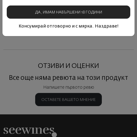
42
89
21
€
41
лв.
17
01
28
70
5
30
€
59
лв.
19
€
37
лв.
12
ДА, ИМАМ НАВЪРШЕНИ 18 ГОДИНИ
Консумирай отговорно и с мярка. Наздраве!
Виж подобни продукти
Виж подобни продукти
Виж под
ОТЗИВИ И ОЦЕНКИ
Все още няма ревюта на този продукт
Напишете първото ревю
ОСТАВЕТЕ ВАШЕТО МНЕНИЕ