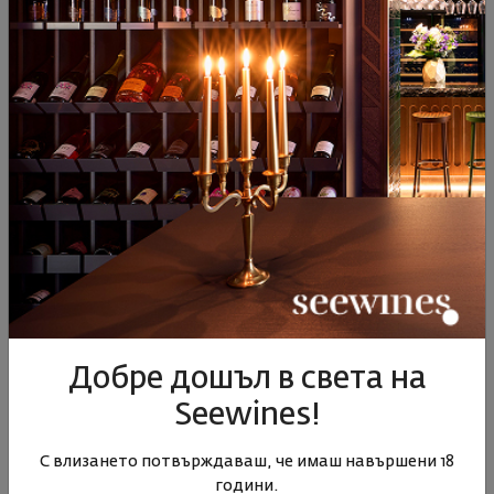
Виж подобни продукти
Виж подобни продукти
Виж под
ПОДОБНИ ПРОДУКТИ
- 10%
Добре дошъл в света на
Пино Ноар Резерва
Едоардо Миролио Брут
ЕМ Ма
Seewines!
Едоардо Миролио 2020
2019
Мир
България
|
Пино Ноар
България
|
Пино Ноар
Бълг
С влизането потвърждаваш, че имаш навършени 18
|
Шардоне
години.