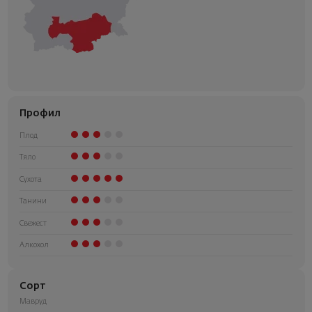
Профил
Плод
Тяло
Сухота
Танини
Свежест
Алкохол
Сорт
Мавруд