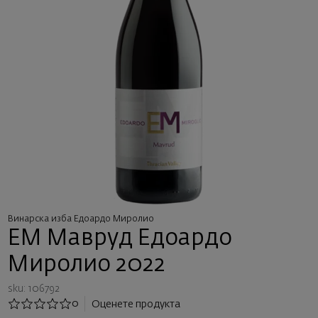
Винарска изба Едоардо Миролио
ЕМ Мавруд Едоардо
Миролио 2022
sku: 106792
0
Оценете продукта