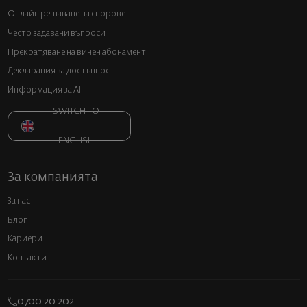
Онлайн решаване на спорове
Често задавани въпроси
Прекратяване на винен абонамент
Декларация за достъпност
Информация за AI
SWITCH TO
ENGLISH
За компанията
За нас
Блог
Кариери
Контакти
0700 20 202