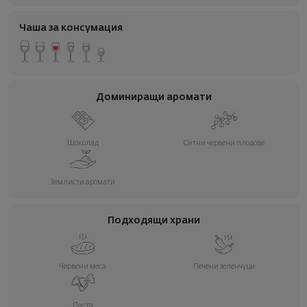
Чаша за консумация
Доминиращи аромати
Шоколад
Ситни червени плодове
Землисти аромати
Подходящи храни
Червени меса
Печени зеленчуци
Паста