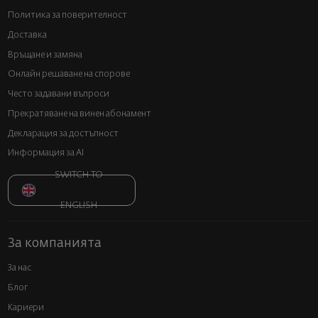
Политика за поверителност
Доставка
Връщане и замяна
Онлайн решаване на спорове
Често задавани въпроси
Прекратяване на винен абонамент
Декларация за достъпност
Информация за AI
SWITCH TO
ENGLISH
За компанията
За нас
Блог
Кариери