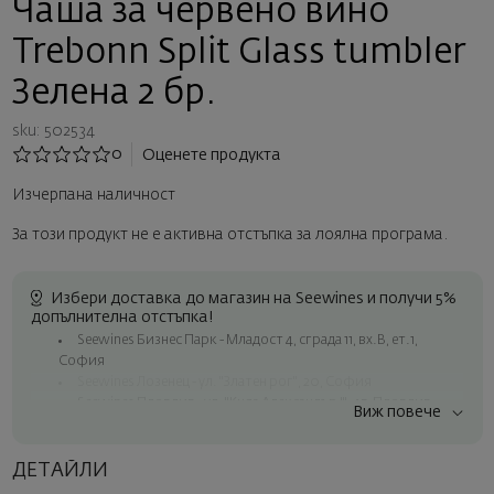
Чаша за червено вино
Trebonn Split Glass tumbler
Зелена 2 бр.
sku: 502534
0
Оценете продукта
Изчерпана наличност
За този продукт не е активна отстъпка за лоялна програма.
Избери доставка до магазин на Seewines и получи 5%
допълнителна отстъпка!
Seewines Бизнес Парк - Младост 4, сграда 11, вх.В, ет.1,
София
Seewines Лозенец - ул. "Златен рог", 20, София
Seewines Пловдив - ул. "Княз Александър I", 45, Пловдив
Виж повече
Безплатна доставка за поръчки над 60 € / 117.35 лв.
Куриер на Seewines до адрес в рамките на град София
ДЕТАЙЛИ
До офисите на Спиди в цялата страна