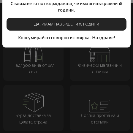
С влизането потвърждаваш, че имаш навършени 18
години.
ДА, ИМАМ НАВЪРШЕНИ 18 ГОДИНИ
Консумирай отговорно и с мярка. Наздраве!
Над 1300 вина от цял
Физически магазини и
свят
събития
Бърза доставка за
Лоялна програма и
цялата страна
отстъпки