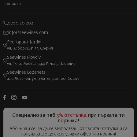
Контакти
0700 20 202
info@seewines.com
Ресторант Jardin
ул. „Оборище“ 35, София
Seewines Plovdiv
ул. "Княз Александър I" №45, Пловдив
Seewines Lozenets
ж.к. Лозенец, ул. „Златен рог“ 20, София
Специално за теб
5% отстъпка
при първата ти
поръчка!
Абонирай се, за да се възползваш от своята отстъпка и да
получаваш още ексклузивни оферти и новини!