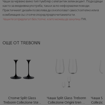
Чаши за червено вино тип тумблер с елегантен зелен акцент. Подходящи
Изненадайте със стил
както за ежедневна употреба, така и за по-неформални поводи.
Добавете луксозна подаръчна опаковка и персонализирана
Практичният дизайн позволява да се използват самостоятелно или в
картичка с ваше пожелание. Изберете тази опция в
комбинация със столче според предпочитанията ти.
следващата стъпка от поръчката.
Чашите се предлагат без столче, което можеш да закупиш
ТУК
.
ОЩЕ ОТ TREBONN
Столче Split Glass
Чаша Split Glass Trebonn
Чаша Spl
Trebonn Collezione Stem
Collezione Origini tren ...
Collezion