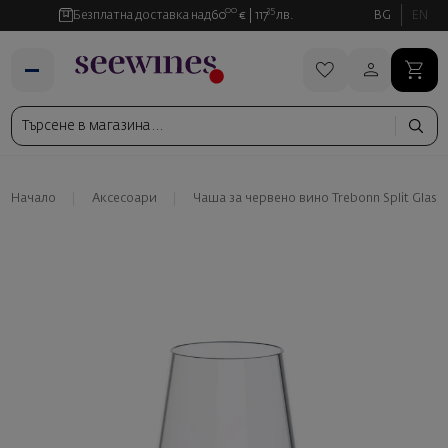
00
35
Безплатна доставка над
60
€
117
лв.
BG
EN
Начало
Аксесоари
Чаша за червено вино Trebonn Split Glass 