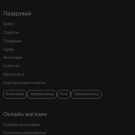
Пазарувай
ВИНО
Спиртни
Подаръци
Гурме
Аксесоари
Събития
Mystery Box
Корпоративни клиенти
Бели вина
Червени вина
Розе
Пенливи вина
Онлайн магазин
Условия за ползване
Политика за бисквитки