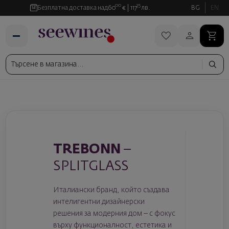
00
35
Безплатна доставка над
60
€
117
лв.
BG
EN
TREBONN
–
SPLITGLASS
Италиански бранд, който създава
интелигентни дизайнерски
решения за модерния дом – с фокус
върху функционалност, естетика и