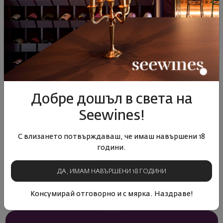
Добре дошъл в света на
Seewines!
Столче за чаша
Столче за чаша
С влизането потвърждаваш, че имаш навършени 18
Trebonn Split Glass
Trebonn Split Glass
години.
Синьо 1 бр.
Зелено 1 бр.
12.90€ / 25.23 лв.
12.90€ / 25.23 лв.
ДА, ИМАМ НАВЪРШЕНИ 18 ГОДИНИ
КУПИ
КУПИ
Консумирай отговорно и с мярка. Наздраве!