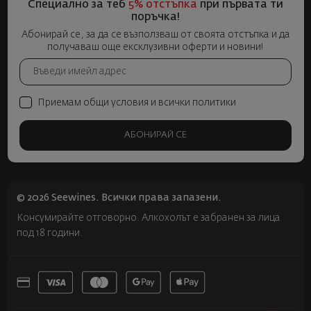
Специално за теб
5% отстъпка
при първата ти
поръчка!
Абонирай се, за да се възползваш от своята отстъпка и да
получаваш още ексклузивни оферти и новини!
Приемам общи условия и всички политики
АБОНИРАЙ СЕ
© 2026 Seewines. Всички права запазени.
Консумирайте отговорно. Алкохолът е забранен за лица
под 18 години.