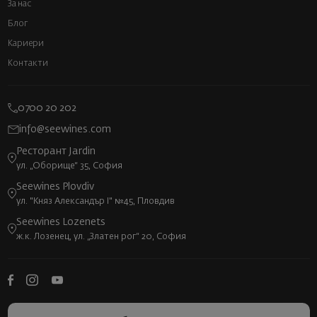
За нас
Блог
Кариери
Контакти
0700 20 202
info@seewines.com
Ресторант Jardin
ул. „Оборище“ 35, София
Seewines Plovdiv
ул. "Княз Александър I" №45, Пловдив
Seewines Lozenets
ж.к. Лозенец, ул. „Златен рог“ 20, София