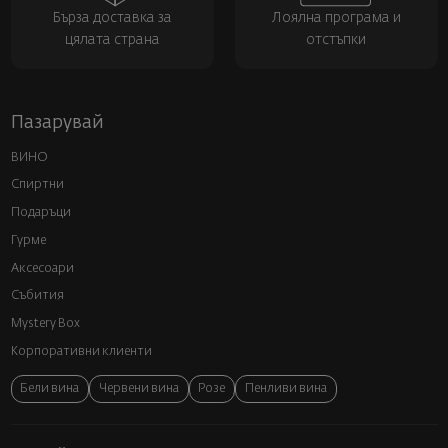
Бърза доставка за
Лоялна програма и
цялата страна
отстъпки
Пазарувай
ВИНО
Спиртни
Подаръци
Гурме
Аксесоари
Събития
Mystery Box
Корпоративни клиенти
Бели вина
Червени вина
Розе
Пенливи вина