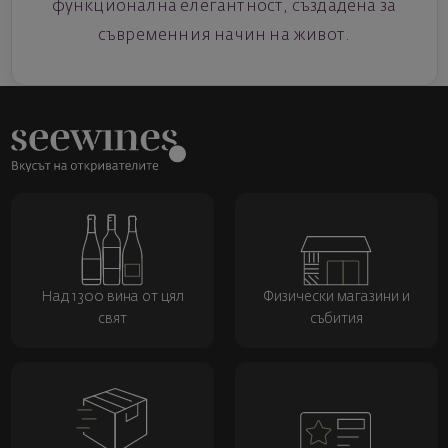
функционална елегантност, създадена за
съвременния начин на живот.
Над 1300 вина от цял
Физически магазини и
свят
събития