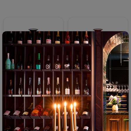
Столчета 1 бр.
Столче за чаша
Столче за чаша
Trebonn Split Glass
Trebonn Split Glass
Черно 1 бр.
Червено 1 бр.
12.90€ / 25.23 лв.
12.90€ / 25.23 лв.
КУПИ
КУПИ