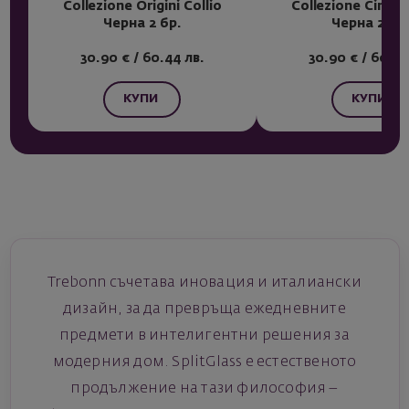
Collezione Origini Collio
Collezione Cinque
Черна 2 бр.
Черна 2 бр
30.90 € / 60.44 лв.
30.90 € / 60.44
КУПИ
КУПИ
Trebonn съчетава иновация и италиански
дизайн, за да превръща ежедневните
предмети в интелигентни решения за
модерния дом. SplitGlass е естественото
продължение на тази философия –