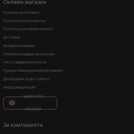
Онлайн магазин
Условия за ползване
Политика за бисквитки
Политика за поверителност
Доставка
Връщане и замяна
Онлайн решаване на спорове
Често задавани въпроси
Прекратяване на винен абонамент
Декларация за достъпност
Информация за AI
SWITCH TO
ENGLISH
За компанията