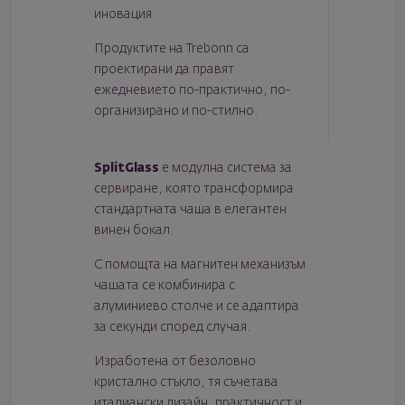
иновация.
Продуктите на Trebonn са
проектирани да правят
ежедневието по-практично, по-
организирано и по-стилно.
SplitGlass
е модулна система за
сервиране, която трансформира
стандартната чаша в елегантен
винен бокал.
С помощта на магнитен механизъм
чашата се комбинира с
алуминиево столче и се адаптира
за секунди според случая.
Изработена от безоловно
кристално стъкло, тя съчетава
италиански дизайн, практичност и