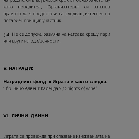
наградата си в двудневен срок от обявяването му
като победител, Организаторът си запазва
правото да я предостави на следващ изтеглен на
лотариен принцип участник.
3.4. Не се допуска размяна на награда срещу пари
или други изгоди/ценности.
V. НАГРАДИ:
Наградният фонд в Играта е както следва:
1 бр. Вино Адвент Календар „12 nights of wine”
VI. ЛИЧНИ ДАННИ
Играта се провежда при спазване изискванията на