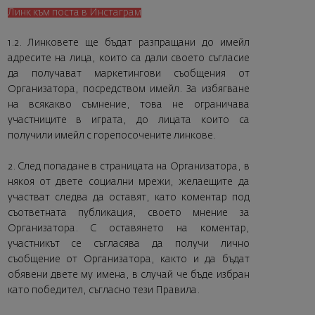
Линк към поста в Инстаграм
1.2. Линковете ще бъдат разпращани до имейл
адресите на лица, които са дали своето съгласие
да получават маркетингови съобщения от
Организатора, посредством имейл. За избягване
на всякакво съмнение, това не ограничава
участниците в играта, до лицата които са
получили имейл с горепосочените линкове.
2. След попадане в страницата на Организатора, в
някоя от двете социални мрежи, желаещите да
участват следва да оставят, като коментар под
съответната публикация, своето мнение за
Организатора. С оставянето на коментар,
участникът се съгласява да получи лично
съобщение от Организатора, както и да бъдат
обявени двете му имена, в случай че бъде избран
като победител, съгласно тези Правила.