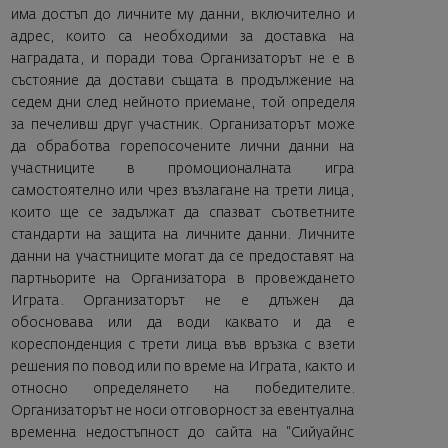
има достъп до личните му данни, включително и
адрес, които са необходими за доставка на
наградата, и поради това Организаторът не е в
състояние да достави същата в продължение на
седем дни след нейното приемане, той определя
за печеливш друг участник. Организаторът може
да обработва горепосочените лични данни на
участниците в промоционалната игра
самостоятелно или чрез възлагане на трети лица,
които ще се задължат да спазват съответните
стандарти на защита на личните данни. Личните
данни на участниците могат да се предоставят на
партньорите на Организатора в провеждането
Играта. Организаторът не е длъжен да
обосновава или да води каквато и да е
кореспонденция с трети лица във връзка с взети
решения по повод или по време на Играта, както и
относно определянето на победителите.
Организаторът не носи отговорност за евентуална
временна недостъпност до сайта на “Сийуайнс