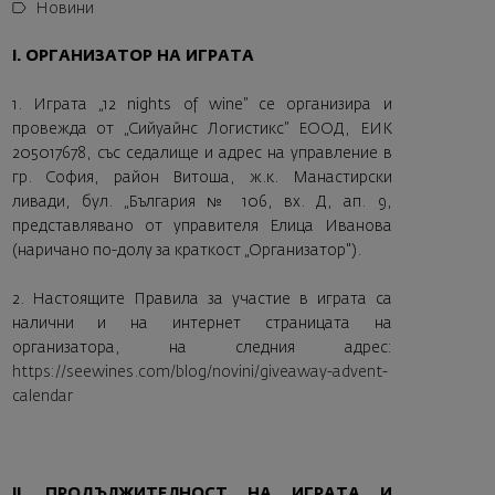
Новини
I. ОРГАНИЗАТОР НА ИГРАТА
1. Играта „12 nights of wine” се организира и
провежда от „Сийуайнс Логистикс” ЕООД, ЕИК
205017678, със седалище и адрес на управление в
гр. София, район Витоша, ж.к. Манастирски
ливади, бул. „България № 106, вх. Д, ап. 9,
представлявано от управителя Елица Иванова
(наричано по-долу за краткост „Организатор").
2. Настоящите Правила за участие в играта са
налични и на интернет страницата на
организатора, на следния адрес:
https://seewines.com/blog/novini/giveaway-advent-
calendar
II. ПРОДЪЛЖИТЕЛНОСТ НА ИГРАТА И