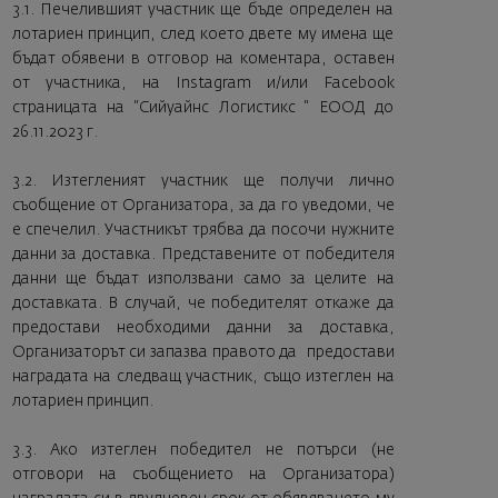
3.1. Печелившият участник ще бъде определен на
лотариен принцип, след което двете му имена ще
бъдат обявени в отговор на коментара, оставен
от участника, на Instagram и/или Facebook
страницата на “Сийуайнс Логистикс “ ЕООД до
26.11.2023 г.
3.2. Изтегленият участник ще получи лично
съобщение от Организатора, за да го уведоми, че
е спечелил. Участникът трябва да посочи нужните
данни за доставка. Представените от победителя
данни ще бъдат използвани само за целите на
доставката. В случай, че победителят откаже да
предостави необходими данни за доставка,
Организаторът си запазва правото да предостави
наградата на следващ участник, също изтеглен на
лотариен принцип.
3.3. Ако изтеглен победител не потърси (не
отговори на съобщението на Организатора)