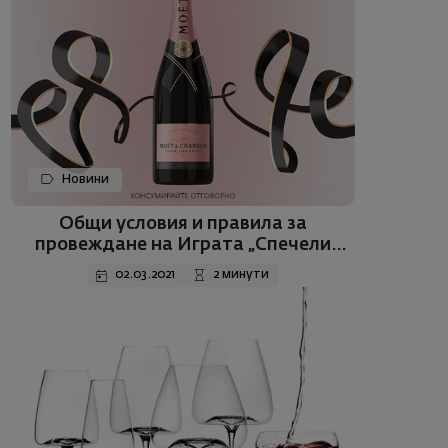
Новини
Общи условия и правила за
провеждане на Играта „Спечели
бутилка Моет Розе за 8 март“
02.03.2021
2 минути