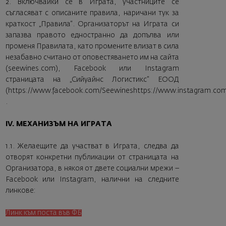
2. Включвайки се в Играта, участниците се
съгласяват с описаните правила, наричани тук за
краткост „Правила“. Организаторът на Играта си
запазва правото едностранно да допълва или
променя Правилата, като промените влизат в сила
незабавно считано от оповестяването им на сайта
(
seewines.com
), Facebook или Instagram
страницата на „Сийуайнс Логистикс” ЕООД
(
https://www.facebook.com/Seewines
https://www.instagram.com
.
IV. МЕХАНИЗЪМ НА ИГРАТА
1.1. Желаещите да участват в Играта, следва да
отворят конкретни публикации от страницата на
Организатора, в някоя от двете социални мрежи –
Facebook или Instagram, налични на следните
линкове:
Линк към поста във ФБ