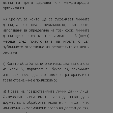
данни на трета държава или международна
организация.
ж) Срокът, за който ще се съхраняват личните
данни, а ако това е невъзможно, критериите,
използвани за определяне на този срок: личните
данни ще се съхраняват в рамките на 6 (шест)
месеца след приключване на играта с цел
публичното огласяване на резултатите от нея и
реклама;
з) Когато обработването се извършва въз основа
на член 6, параграф 1, буква е), законните
интереси, преследвани от администратора или от
трета страна – не е приложимо;
и) Права на предоставилите лични данни лица:
Физическите лица имат право да знаят дали
дружеството обработва техните лични данни и/
или лична информация и право на достъп до тях,