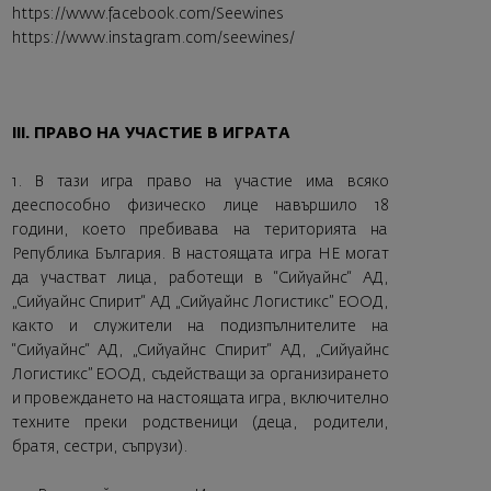
https://www.facebook.com/Seewines
https://www.instagram.com/seewines/
III. ПРАВО НА УЧАСТИЕ В ИГРАТА
1. В тази игра право на участие има всяко
дееспособно физическо лице навършило 18
години, което пребивава на територията на
Република България. В настоящата игра НЕ могат
да участват лица, работещи в “Сийуайнс“ АД,
„Сийуайнс Спирит“ АД „Сийуайнс Логистикс” ЕООД,
както и служители на подизпълнителите на
“Сийуайнс“ АД, „Сийуайнс Спирит“ АД, „Сийуайнс
Логистикс” ЕООД, съдействащи за организирането
и провеждането на настоящата игра, включително
техните преки родственици (деца, родители,
братя, сестри, съпрузи).