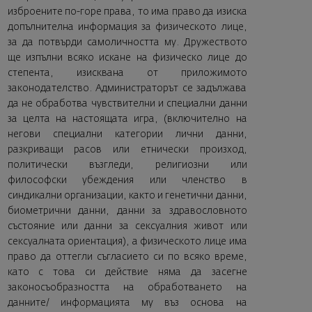
изброените по-горе права, то има право да изиска
допълнителна информация за физическото лице,
за да потвърди самоличността му. Дружеството
ще изпълни всяко искане на физическо лице до
степента, изисквана от приложимото
законодателство. Администраторът се задължава
да не обработва чувствителни и специални данни
за целта на настоящата игра, (включително на
негови специални категории лични данни,
разкриващи расов или етнически произход,
политически възгледи, религиозни или
философски убеждения или членство в
синдикални организации, както и генетични данни,
биометрични данни, данни за здравословното
състояние или данни за сексуалния живот или
сексуалната ориентация), а физическото лице има
право да оттегли съгласието си по всяко време,
като с това си действие няма да засегне
законосъобразността на обработването на
данните/ информацията му въз основа на