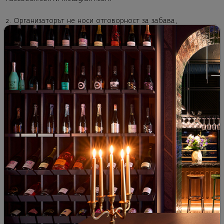
2. Организаторът не носи отговорност за забава,
промени, отменяне, отклонения или заместване
на наградата или невъзможност за използването ѝ
поради местни официални празници или други
обстоятелства, които са извън контрола на
Организатора и възпрепятстват използването на
наградата. Също така, Организаторът не поема
отговорност за щети и повреди по време на
транспортирането на наградите. Организаторът
не носи отговорност за прекратяване на играта
или за недоставени награди поради форсмажорни
обстоятелства.
VIII. ПРЕКРАТЯВАНЕ НА ИГРАТА:
Организаторът има право да прекрати Играта по
всяко време, обявявайки това в съответствие с
настоящите Правила, в случай че констатира
злоупотреба или масово нарушаване на