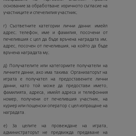
основание за обработване: изричното съгласие на
участниците и спечелилия участник;
г) Съответните категории лични данни: имейл
адрес; телефон, име и фамилия, посочени от
печелившия с цел да бъде връчена наградата им;
адрес, посочен от печелившия, на който да бъде
връчена наградата му;
д) Получателите или категориите получатели на
личните данни, ако има такива: Организаторът на
играта е получател на предоставените лични
данни, като той може да предостави името,
фамилията, адреса, имейл адреса и телефонния
номер, получени от печелившия участник, на
куриер или пощенски оператор с цел изпращане на
наградата.
е) За целите на провеждане на играта,
администраторът не предвижда предаване на