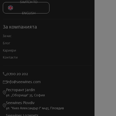
SWITCH TO
ENGLISH
За компанията
За нас
Блог
Кариери
Контакти
0700 20 202
info@seewines.com
Ресторант Jardin
ул. „Оборище“ 35, София
Seewines Plovdiv
ул. "Княз Александър I" №45, Пловдив
Seewines Lozenets