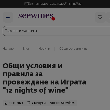
00
35
Безплатна доставка над
60
€
117
лв.
Начало
Блог
Новини
Общи условия и правила за провеж
Общи условия и
правила за
провеждане на Играта
"12 nights of wine"
15.11.2023
2 минути
Автор: Seewines