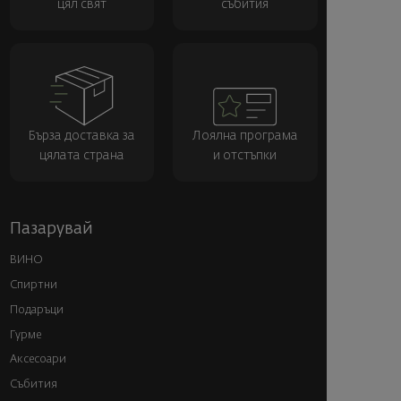
цял свят
събития
Бърза доставка за
Лоялна програма
цялата страна
и отстъпки
Пазарувай
ВИНО
Спиртни
Подаръци
Гурме
Аксесоари
Събития