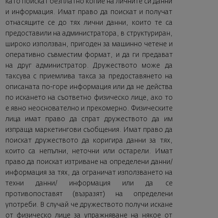
като поискат безплатно копие на личните си данни
и информация. Имат право да поискат и получат
отнасящите се до тях лични данни, които те са
предоставили на администратора, в структуриран,
широко използван, пригоден за машинно четене и
оперативно съвместим формат, и да ги предават
на друг администратор. Дружеството може да
таксува с приемлива такса за предоставянето на
описаната по-горе информация или да не действа
по искането на съответно физическо лице, ако то
е явно неоснователно и прекомерно. Физическите
лица имат право да спрат дружеството да им
изпраща маркетингови съобщения. Имат право да
поискат дружеството да коригира данни за тях,
които са непълни, неточни или остарели. Имат
право да поискат изтриване на определени данни/
информация за тях, да ограничат използването на
техни данни/ информация или да се
противопоставят (възразят) на определени
употреби. В случай че дружеството получи искане
от физическо лице за упражняване на някое от