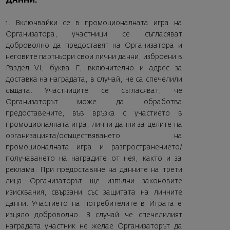
ДАННИ:
1. Включвайки се в промоционалната игра на
Организатора, участници се съгласяват
доброволно да предоставят на Организатора и
неговите партньори свои лични данни, изброени в
Раздел VI, буква Г, включително и адрес за
доставка на наградата, в случай, че са спечелили
същата. Участниците се съгласяват, че
Организаторът може да обработва
предоставените, във връзка с участието в
промоционалната игра, лични данни за целите на
организацията/осъществяването на
промоционалната игра и разпространението/
получаването на наградите от нея, както и за
реклама. При предоставяне на данните на трети
лица Организаторът ще изпълни законовите
изисквания, свързани със защитата на личните
данни. Участието на потребителите в Играта е
изцяло доброволно. В случай че спечелилият
наградата участник не желае Организаторът да