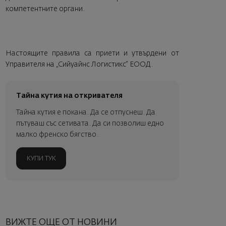
компетентните органи.
Настоящите правила са приети и утвърдени от
Управителя на „Сийуайнс Логистикс“ ЕООД.
Тайна кутия на откривателя
Тайна кутия е покана. Да се отпуснеш. Да
пътуваш със сетивата. Да си позволиш едно
малко френско бягство.
КУПИ ТУК
ВИЖТЕ ОЩЕ ОТ НОВИНИ