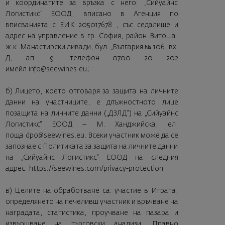
и координатите за връзка с него: „Сийуайнс
Логистикс” ЕООД, вписано в Агенция по
вписванията с ЕИК 205017678 , със седалище и
адрес на управление в гр. София, район Витоша,
ж.к. Манастирски ливади, бул. „България № 106, вх.
Д, ап. 9, телефон 0700 20 202
имейл
info@seewines.eu
;
б) Лицето, което отговаря за защита на личните
данни на участниците, е длъжностното лице
позащита на личните данни („ДЗЛД“) на „Сийуайнс
Логистикс“ ЕООД – М. Ханджийска, ел.
поща
dpo@seewines.eu
. Всеки участник може да се
запознае с Политиката за защита на личните данни
на „Сийуайнс Логистикс“ ЕООД на следния
адрес:
https://seewines.com/privacy-protection
в) Целите на обработване са: участие в Играта,
определянето на печеливш участник и връчване на
наградата, статистика, проучване на пазара и
извършване на търговски анализи. Правно