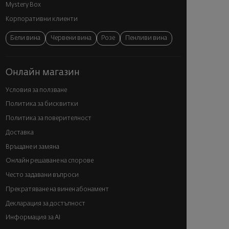
Mystery Box
Корпоративни клиенти
Бели вина
Червени вина
Розе
Пенливи вина
Онлайн магазин
Условия за ползване
Политика за бисквитки
Политика за поверителност
Доставка
Връщане и замяна
Онлайн решаване на спорове
Често задавани въпроси
Прекратяване на винен абонамент
Декларация за достъпност
Информация за AI