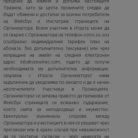
преценка да изменя и допълва настоящите
Правила, като за целта промените следва да
бъдат обявени и достъпни за всички потребители
на Фейсбук и Инстаграм страниците на
Организатора. Всеки участник в Играта може да
се свърже с Организатора на телефон 0700 20 202
(съобразно индивидуалния тарифен план на
абоната, без допълнително таксуване) или чрез
изпращане на имейл на следния електронен
адрес
info@seewines.com
, където да получи
необходимата му допълнителна информация,
свързана с Играта. Организаторът няма
задължение да уведомява по какъвто и да е начин
неспечелилите Участници в Промоцията.
Организаторът си запазва правото да премахва от
Фейсбук страницата си всякакво съдържание,
което смята за неподходящо и неуместно.
Евентуално възникнали спорове между
Организатора и участниците в нея се решават чрез
преговори или в краен случай при невъзможност
да се постигне съгласие – чрез намесата на