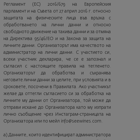
Регламент (ЕС) 2016/679 на Европейския
парламент и на Съвета от 27 април 2016 г. относно
защитата на физическите лица във връзка с
обработването на лични данни и относно
свободното движение на такива данни и за отмяна
на Директива 95/46/ЕО и на Закона за защита на
личните данни. Организаторът има качеството на
администратор на лични данни. С участието си,
всеки участник декларира, че се е запознал и
съгласил с настоящите правила на тегленето.
Организаторът да обработва и съхранява
неговите лични данни за целите, при условията и в
сроковете, посочени в Правилата. Ако участникът
желае да оттегли съгласието си за обработка на
личните му данни от Организатора, той може да
отправи искане до Организатора като му изпрати
лично съобщение чрез Инстаграм-страницата на
Организатора или по мейл
info@seewines.com
.
a) Данните, които идентифицират администратора