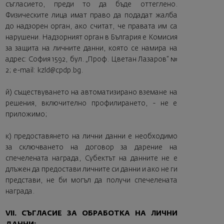
съгласието, преди то да бъде оттеглено.
Физическите лица имат право да подадат жалба
до надзорен орган, ако считат, че правата им са
нарушени. Надзорният орган в България е Комисия
за защита на личните данни, която се намира на
адрес: София 1592, бул. „Проф. Цветан Лазаров” №
2; e-mail:
kzld@cpdp.bg
.
й) съществуването на автоматизирано вземане на
решения, включително профилирането, - не е
приложимо;
к) предоставянето на лични данни е необходимо
за сключването на договор за дарение на
спечелената награда, Субектът на данните не е
длъжен да предостави личните си данни и ако не ги
представи, не би могъл да получи спечелената
награда.
VII. СЪГЛАСИЕ ЗА ОБРАБОТКА НА ЛИЧНИ