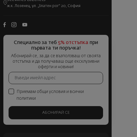
ж.к. Лозенец, ул. „Златен рог“ 20, София
Специално за теб
5% отстъпка
при
първата ти поръчка!
Абонирай се, за да се възползваш от своята
отстъпка и да получаваш още ексклузивни
оферти и новини!
Приемам общи условия и всички
политики
АБОНИРАЙ СЕ