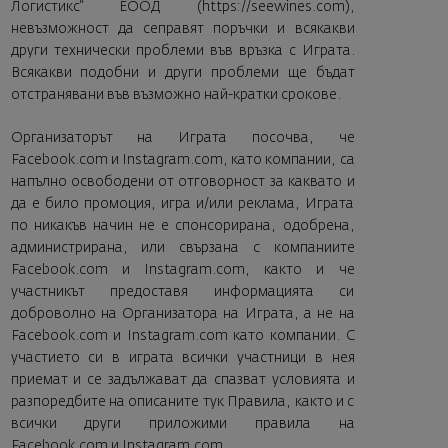
Логистикс“ ЕООД (
https://seewines.com
),
невъзможност да сеправят поръчки и всякакви
други технически проблеми във връзка с Играта.
Всякакви подобни и други проблеми ще бъдат
отстранявани във възможно най-кратки срокове.
Организаторът на Играта посочва, че
Facebook.com и Instagram.com, като компании, са
напълно освободени от отговорност за каквато и
да е било промоция, игра и/или реклама, Играта
по никакъв начин не е спонсорирана, одобрена,
администрирана, или свързана с компаниите
Facebook.com и Instagram.com, както и че
участникът предоставя информацията си
доброволно на Организатора на Играта, а не на
Facebook.com и Instagram.com като компании. С
участието си в играта всички участници в нея
приемат и се задължават да спазват условията и
разпоредбите на описаните тук Правила, както и с
всички други приложими правила на
Facebook.com и Instagram.com