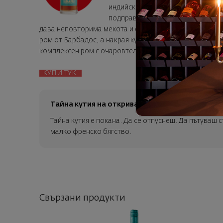
индийско орехче, канела, карамфи
подправките и след това има досе
дава неповторима мекота и елегантност. След това, к
ром от Барбадос, а накрая купажът отлежава 60 дни в
комплексен ром с очаровтелна нотка на тропическа с
КУПИ ТУК
Тайна кутия на откривателя
Тайна кутия е покана. Да се отпуснеш. Да пътуваш 
малко френско бягство.
Свързани продукти