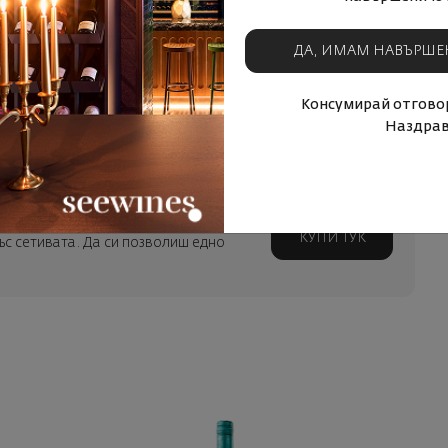
л и други. Ромът преминава през процес на мацерация с
г с дъб, в който преди е отлежавало Мерло. Този процес
ДА, ИМАМ НАВЪРШЕ
ъм сейшелския ром се добавя 8 годишен, специален карибски
 много стари американски бъчви от Бърбън. Мек, елегантен и
ладост.
Консумирай отговор
Наздрав
КУПИ ТУК
със сетивата. Да си позволиш едно