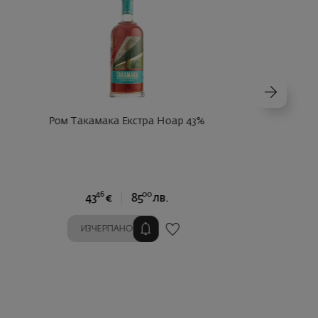
Ром Такамака Екстра Ноар 43%
46
00
43
€
85
лв.
ИЗЧЕРПАНО