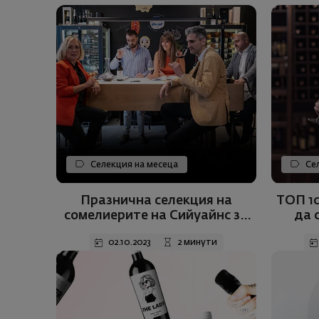
Селекция на месеца
Сел
Празнична селекция на
ТОП 10
сомелиерите на Сийуайнс за
да 
месец октомври
02.10.2023
2 минути