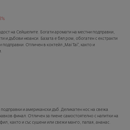
8%
рдост на Сейшелите. Богати аромати на местни подправки,
ти и дъбови нюанси. Базата е бял ром, обогатен с екстракти
и подправки. Отличен в коктейл „Mai Tai”, както и
.
 подправки и американски дъб. Деликатен нос на свежа
рaвков финал. Отличен за пиене сaмостоятелно с напитки на
л, както и със сушени или свежи манго, папая, ананас.