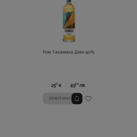
Ром Такамака Дзен 40%
31
50
25
€
49
лв.
ИЗЧЕРПАНО