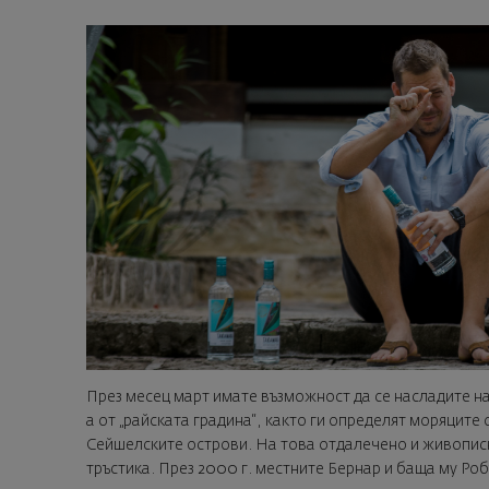
През месец март имате възможност да се насладите на
а от „райската градина“, както ги определят моряците 
Сейшелските острови. На това отдалечено и живописн
тръстика. През 2000 г. местните Бернар и баща му Роб