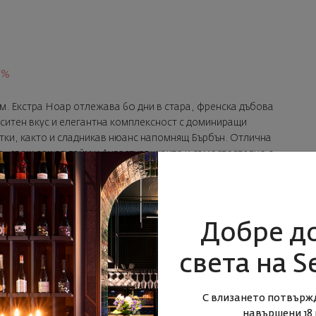
3%
м. Екстра Ноар отлежава 60 дни в стара, френска дъбова
аситен вкус и елегантна комплексност с доминиращи
отки, както и сладникав нюанс напомнящ Бърбън. Отлична
 свеж сок от лайм и Aнгостура, както и самостоятелно с
Добре д
света на S
3%
арактерът на Зепис Креол се оформя основно от комбинцията
С влизането потвърж
естествените екстракти от местни сейшелски подправки:
навършени 18 