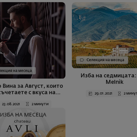
Селекция на месеца
екция на месеца
Изба на седмицата: 
Melnik
 Вина за Август, които
съчетаете с вкуса на
29.01.2021
2 мину
морето.
23.08.2021
2 минути