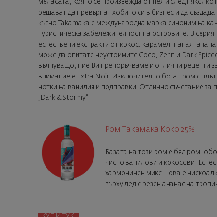
меласата, която се произвежда от нея и след няколк
решават да превърнат хобито си в бизнес и да създад
късно Takamaka e международна марка синоним на каче
туристическа забележителност на островите. В серия
естествени екстракти от кокос, карамел, папая, анана
може да опитате неустоимите Coco, Zenn и Dark Spice
вълнуващо, ние Ви препоръчваме и отлични рецепти за 
внимание е Еxtra Noir. Изключително богат ром с плът
нотки на ванилия и подправки. Отлично съчетание за п
„Dark & Stormy“.
Ром Такамака Коко 25%
Базата на този ром е бял ром, обо
чисто ванилови и кокосови. Естес
хармоничен микс. Това е нискоал
върху лед с резен ананас на тропи
КУПИ ТУК