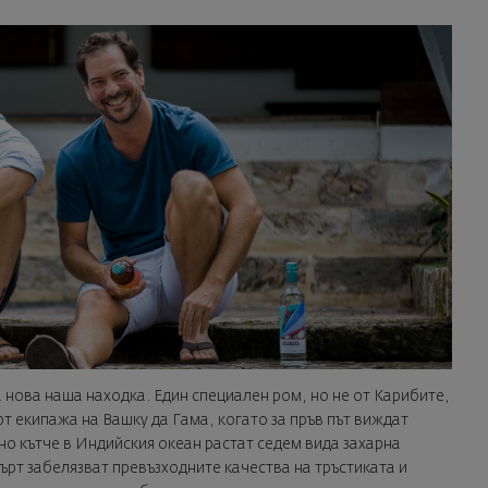
 нова наша находка. Един специален ром, но не от Карибите,
от екипажа на Вашку да Гама, когато за пръв път виждат
о кътче в Индийския океан растат седем вида захарна
ърт забелязват превъзходните качества на тръстикатa и