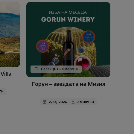
Селекция на месеца
Villa
Горун – звездата на Мизия
ти
27.03.2024
2 минути