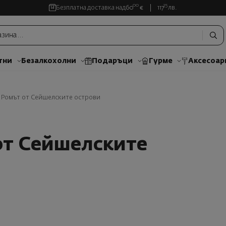
00
35
Безплатна доставка над
60
€
117
лв.
тни
Безалкохолни
Подаръци
Гурме
Аксесоар
- Ромът от Сейшелските острови
от Сейшелските