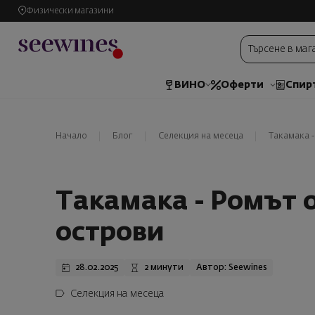
Физически магазини
ВИНО
Оферти
Спир
Начало
Блог
Селекция на месеца
Tакамака 
Tакамака - Ромът 
острови
28.02.2025
2 минути
Автор: Seewines
Селекция на месеца