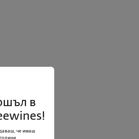
ошъл в
eewines!
даваш, че имаш
години.