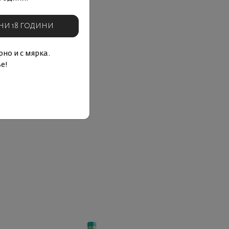
НИ 18 ГОДИНИ
но и с мярка.
е!