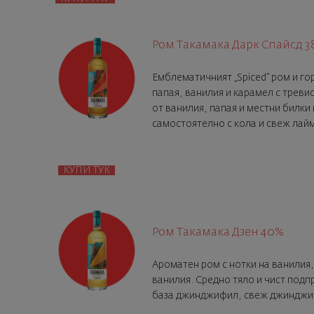
Ром Такамака Дарк Спайсд 3
Eмблематичният „Spiced” ром и го
папая, ванилия и карамел с тревис
от ванилия, папая и местни билки 
самостоятелно с кола и свеж лайм
КУПИ ТУК
Ром Такамака Дзен 40%
Aроматен ром с нотки на ванилия,
ванилия. Средно тяло и чист подп
база джинджифил, свеж джинджифи