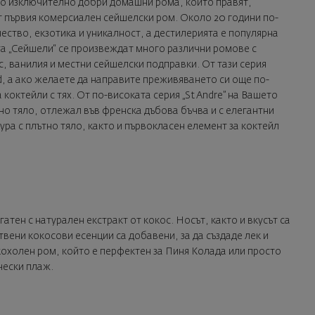
ото изключително добри домашни рома, които правят,
ат първия комерсиален сейшелски ром. Около 20 години по-
ство, екзотика и уникалност, а дестилерията е популярна
та „Сейшели“ се произвеждат много различни ромове с
с, ванилия и местни сейшелски подправки. От тази серия
d, а aко желаете да направите преживяването си още по-
коктейли с тях. От по-високата серия „St Andre” на Вашето
но тяло, отлежал във френска дъбова бъчва и с елегантни
ура с плътно тяло, както и първокласен елемент за коктейл
гатен с натурален екстракт от кокос. Носът, както и вкусът са
твени кокосови есенции са добавени, за да създаде лек и
кохолен ром, който е перфектен за Пиня Колада или просто
чески плаж.