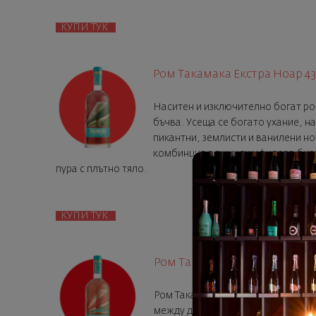
КУПИ ТУК
Ром Такамака Екстра Ноар 4
Наситен и изключително богат ро
бъчва. Усеща се богато ухание, н
пикантни, землисти и вaнилени н
комбинция с джинджифилова бира,
пура с плътно тяло.
КУПИ ТУК
Ром Такамака Зепис Креол 4
Ром Такамака Зепис Креол 43%. Х
между деликатен нюанс на дъб и 