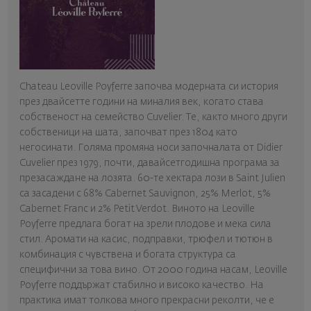
Chateau Leoville Poyferre започва модерната си история
през двайсетте години на миналия век, когато става
собственост на семейство Cuvelier. Те, както много други
собственици на шата, започват през 1804 като
негосинати. Голяма промяна носи започналата от Didier
Cuvelier през 1979, почти, давайсетгодишна програма за
презасаждане на лозята. 60-те хектара лози в Saint Julien
са засадени с 68% Cabernet Sauvignon, 25% Merlot, 5%
Cabernet Franc и 2% Petit Verdot. Виното на Leoville
Poyferre предлага богат на зрели плодове и мека сила
стил. Аромати на касис, подправки, трюфел и тютюн в
комбинация с чувствена и богата структура са
специфични за това вино. От 2000 година насам, Leoville
Poyferre поддържат стабилно и високо качество. На
практика имат толкова много прекрасни реколти, че е