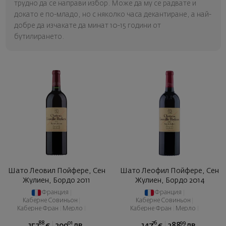
трудно да се направи избор. Може да му се радвате и
докато е по-младо, но с няколко часа декантиране, а най-
добре да изчакате да минат 10-15 години от
бутилирането.
Шато Леовил Пойфере, Сен
Шато Леофил Пойфере, Сен
Жулиен, Бордо 2011
Жулиен, Бордо 2014
Франция
|
Франция
|
Каберне Совиньон
|
Каберне Совиньон
|
Каберне Фран
|
Мерло
|
Каберне Фран
|
Мерло
|
Пти Вердо
Пти Вердо
88
01
76
99
152
€
299
лв.
147
€
288
лв.