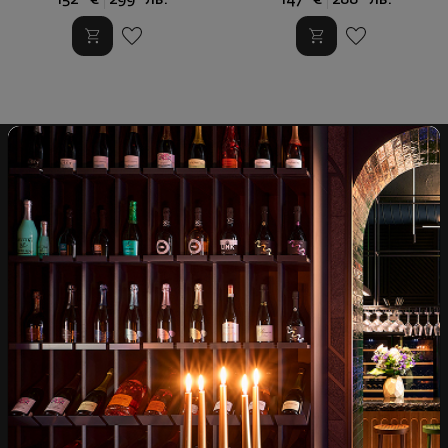
Над 1300 вина от цял
Физически магазини и
свят
събития