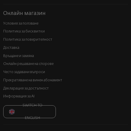
Онлайн магазин
Условия за ползване
Политика за бисквитки
Политика за поверителност
Доставка
Връщане и замяна
Онлайн решаване на спорове
Често задавани въпроси
Прекратяване на винен абонамент
Декларация за достъпност
Информация за AI
SWITCH TO
ENGLISH