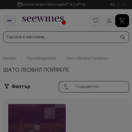
00
35
Безплатна доставка над
60
€
117
лв.
BG
EN
Начало
Производители
Шато Леовил Пойфере
ШАТО ЛЕОВИЛ ПОЙФЕРЕ
Филтър