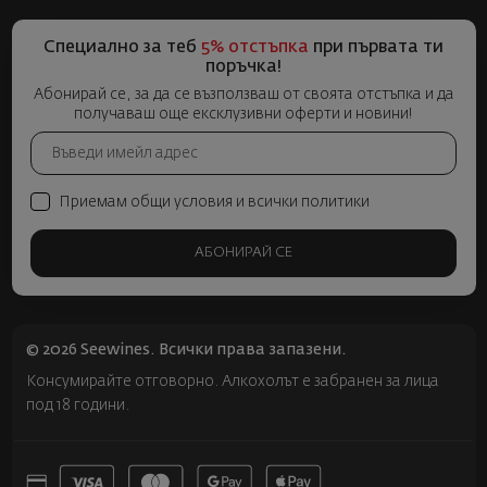
Специално за теб
5% отстъпка
при първата ти
поръчка!
Абонирай се, за да се възползваш от своята отстъпка и да
получаваш още ексклузивни оферти и новини!
Приемам общи условия и всички политики
АБОНИРАЙ СЕ
© 2026 Seewines. Всички права запазени.
Консумирайте отговорно. Алкохолът е забранен за лица
под 18 години.