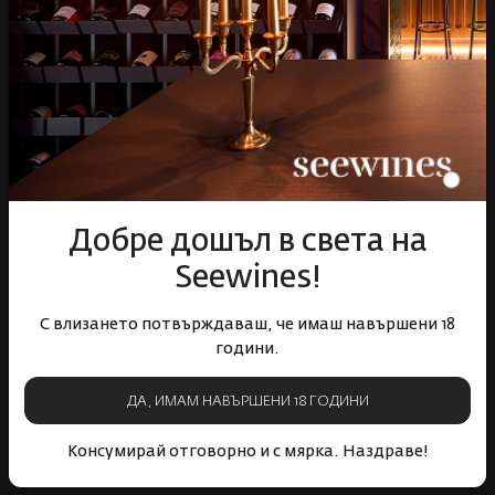
Бърза доставка за
Лоялна програма и
цялата страна
отстъпки
Пазарувай
ВИНО
Добре дошъл в света на
Спиртни
Seewines!
Подаръци
Гурме
С влизането потвърждаваш, че имаш навършени 18
Аксесоари
години.
Събития
Mystery Box
ДА, ИМАМ НАВЪРШЕНИ 18 ГОДИНИ
Корпоративни клиенти
Консумирай отговорно и с мярка. Наздраве!
Бели вина
Червени вина
Розе
Пенливи вина