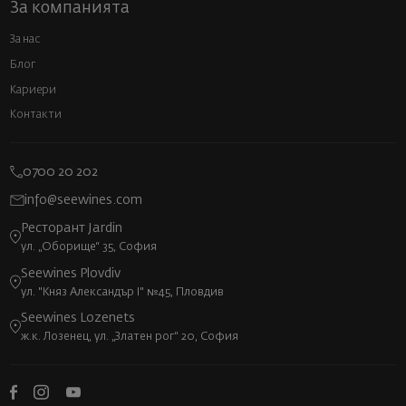
За компанията
За нас
Блог
Кариери
Контакти
0700 20 202
info@seewines.com
Ресторант Jardin
ул. „Оборище“ 35, София
Seewines Plovdiv
ул. "Княз Александър I" №45, Пловдив
Seewines Lozenets
ж.к. Лозенец, ул. „Златен рог“ 20, София