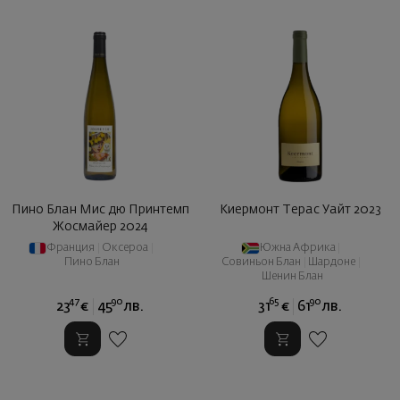
Пино Блан Мис дю Принтемп
Киермонт Терас Уайт 2023
Жосмайер 2024
Франция
|
Оксероа
|
Южна Африка
|
Пино Блан
Совиньон Блан
|
Шардоне
|
Шенин Блан
47
90
65
90
23
€
45
лв.
31
€
61
лв.