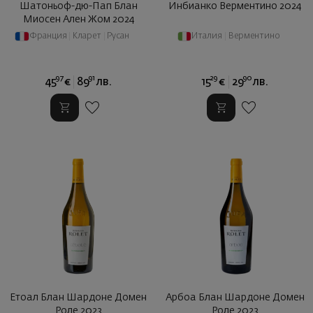
Шатоньоф-дю-Пап Блан
Инбианко Верментино 2024
Миосен Ален Жом 2024
Франция
|
Кларет
|
Русан
Италия
|
Верментино
97
91
29
90
45
€
89
лв.
15
€
29
лв.
Етоал Блан Шардоне Домен
Арбоа Блан Шардоне Домен
Роле 2023
Роле 2023