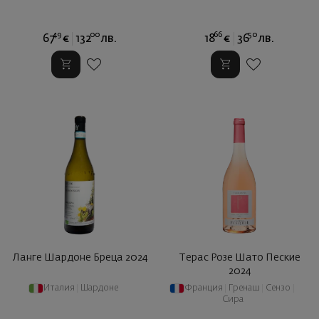
49
00
66
50
67
€
132
лв.
18
€
36
лв.
Ланге Шардоне Бреца 2024
Терас Розе Шато Пеские
2024
Италия
|
Шардоне
Франция
|
Гренаш
|
Сензо
|
Сира