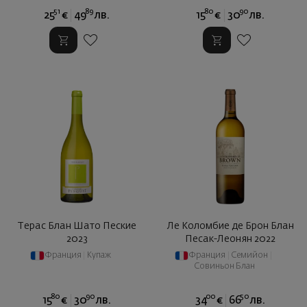
51
89
80
90
25
€
49
лв.
15
€
30
лв.
Терас Блан Шато Пеские
Ле Коломбие де Брон Блан
2023
Песак-Леонян 2022
Франция
|
Купаж
Франция
|
Семийон
|
Совиньон Блан
80
90
00
50
15
€
30
лв.
34
€
66
лв.