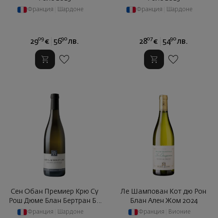
Франция
|
Шардоне
Франция
|
Шардоне
09
90
07
90
29
€
56
лв.
28
€
54
лв.
Сен Обан Премиер Крю Су
Ле Шампован Кот дю Рон
Рош Дюме Блан Бертран Ба
Блан Ален Жом 2024
... 2023
Франция
|
Шардоне
Франция
|
Вионие