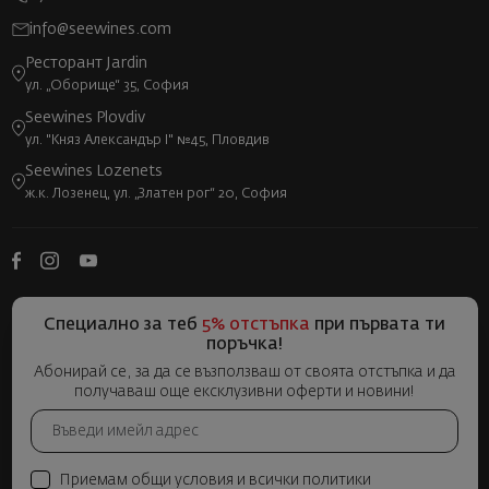
info@seewines.com
Ресторант Jardin
ул. „Оборище“ 35, София
Seewines Plovdiv
ул. "Княз Александър I" №45, Пловдив
Seewines Lozenets
ж.к. Лозенец, ул. „Златен рог“ 20, София
Специално за теб
5% отстъпка
при първата ти
поръчка!
Абонирай се, за да се възползваш от своята отстъпка и да
получаваш още ексклузивни оферти и новини!
Приемам общи условия и всички политики