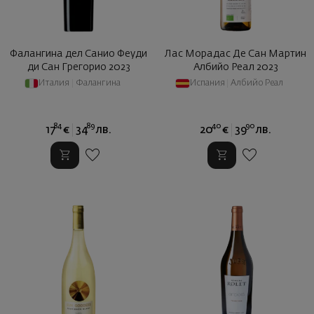
Фалангина дел Санио Феуди
Лас Морадас Де Сан Мартин
ди Сан Грегорио 2023
Албийо Реал 2023
Италия
|
Фалангина
Испания
|
Албийо Реал
84
89
40
90
17
€
34
лв.
20
€
39
лв.