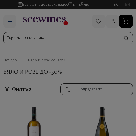
00
35
Безплатна доставка над
60
€
117
лв.
BG
EN
Начало
Бяло и розе до -30%
БЯЛО И РОЗЕ ДО -30%
Филтър