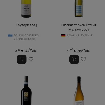
Лаутари 2023
Ризлинг трокен Естейт
Магнум 2023
Гърция
|
Асиртико
|
Германия
|
Ризлинг
Совиньон Блан
93
89
08
90
21
€
42
лв.
51
€
99
лв.