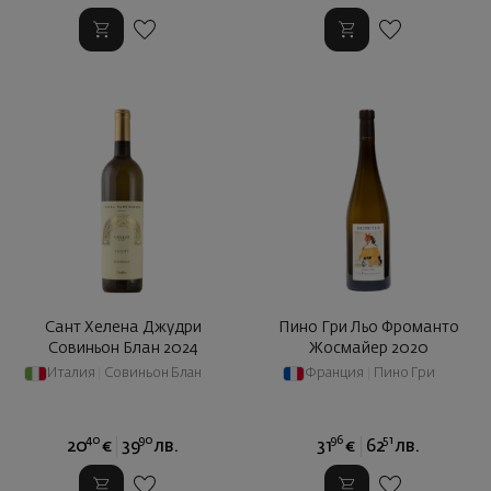
Сант Хелена Джудри
Пино Гри Льо Фроманто
Совиньон Блан 2024
Жосмайер 2020
Италия
|
Совиньон Блан
Франция
|
Пино Гри
40
90
96
51
20
€
39
лв.
31
€
62
лв.