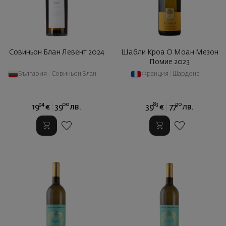
Совиньон Блан Левент 2024
Шабли Кроа О Моан Мезон
Помие 2023
България
|
Совиньон Блан
Франция
|
Шардоне
94
00
83
90
19
€
39
лв.
39
€
77
лв.