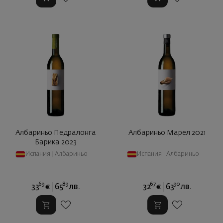
Албариньо Педралонга
Албариньо Марел 2021
Барика 2023
Испания
|
Албариньо
Испания
|
Албариньо
69
89
67
90
33
€
65
лв.
32
€
63
лв.