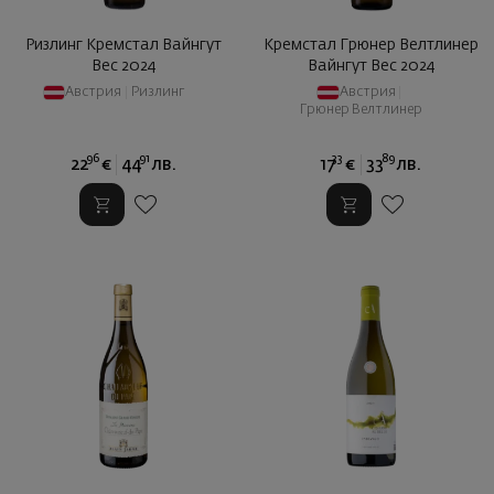
Ризлинг Кремстал Вайнгут
Кремстал Грюнер Велтлинер
Вес 2024
Вайнгут Вес 2024
Австрия
|
Ризлинг
Австрия
|
Грюнер Велтлинер
96
91
33
89
22
€
44
лв.
17
€
33
лв.