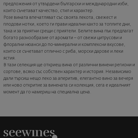
предложения от утвърдени български и международни изби,
които съчетават качество, стил и характер.
Розе вината впечатляват със своята лекота, свежест и
плодови нотки, което ги прави идеални както за топлите дни,
така и за приятни срещи с приятели. Белите вина пък предлагат
богато разнообразие от аромати – от свежи цитрусови и
флорални нюанси до по-минерални и комплексни вкусове,
които се съчетават отлично с риба, морски дарове и леки
ястия.
В тази селекция ще откриеш вина от различни винени региони и
сортове, всяко със собствен характер и история. Независимо
дали търсиш нещо леко за аперитив, елегантно вино за вечеря
или ново откритие за винената си колекция, сега е идеалният
момент да го намериш на специална цена.