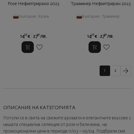
Розе Нефилтрирано 2023
Траминер Нефилтриран 2023
България
|
Купаж
България
|
Траминер
27
91
27
91
14
€
27
лв.
14
€
27
лв.
1
2
ОПИСАНИЕ НА КАТЕГОРИЯТА
Потопи се в света на свежите аромати и елегантните вкусове с
нашата специална селекция от розе и бели вина, на
промоционални цени в периода 11/03 – 05/04. Подбрали сме