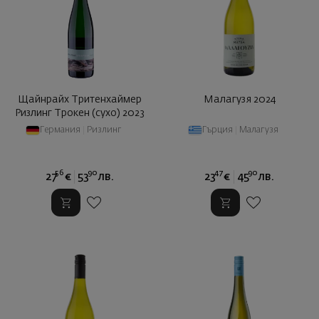
Щайнрайх Тритенхаймер
Малагузя 2024
Ризлинг Трокен (сухо) 2023
Германия
|
Ризлинг
Гърция
|
Малагузя
56
90
47
90
27
€
53
лв.
23
€
45
лв.