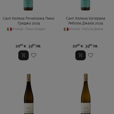
Сант Хелена Рочапонка Пино
Сант Хелена Катерина
Гриджо 2024
Рибола Джала 2024
Италия
|
Пино Гриджо
Италия
|
Рибола Джала
40
90
40
90
20
€
39
лв.
20
€
39
лв.