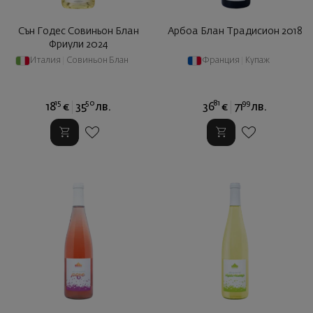
Сън Годес Совиньон Блан
Арбоа Блан Традисион 2018
Фриули 2024
Италия
|
Совиньон Блан
Франция
|
Купаж
15
50
81
99
18
€
35
лв.
36
€
71
лв.