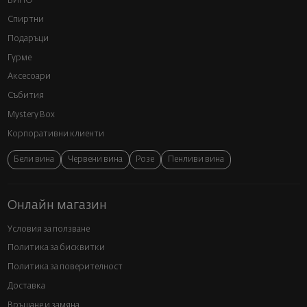
ВИНО
Спиртни
Подаръци
Гурме
Аксесоари
Събития
Mystery Box
Корпоративни клиенти
Бели вина
Червени вина
Розе
Пенливи вина
Онлайн магазин
Условия за ползване
Политика за бисквитки
Политика за поверителност
Доставка
Връщане и замяна