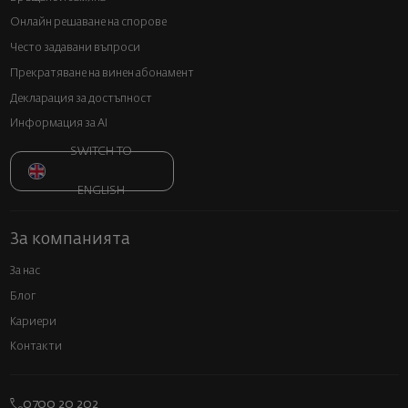
Онлайн решаване на спорове
Често задавани въпроси
Прекратяване на винен абонамент
Декларация за достъпност
Информация за AI
SWITCH TO
ENGLISH
За компанията
За нас
Блог
Кариери
Контакти
0700 20 202