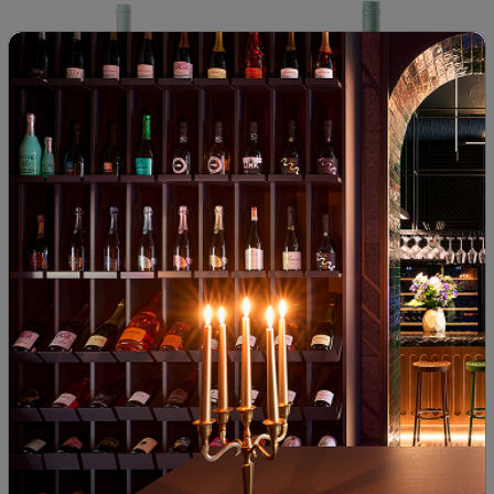
Дрон Хофбергер Ризлинг
Фом Шифер Ризлинг Трокен
трокен 2023
(сухо) 2023
Германия
|
Ризлинг
Германия
|
Ризлинг
12
89
38
90
53
€
103
лв.
19
€
37
лв.