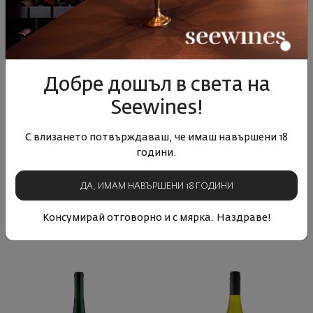
Добре дошъл в света на
Seewines!
Кремс Ризлинг Кремстал 2024
Кремс Грюнер Велтлинер
Кремстал 2024
С влизането потвърждаваш, че имаш навършени 18
Австрия
|
Ризлинг
Австрия
|
години.
Грюнер Велтлинер
ДА, ИМАМ НАВЪРШЕНИ 18 ГОДИНИ
12
91
05
91
30
€
58
лв.
27
€
52
лв.
Консумирай отговорно и с мярка. Наздраве!