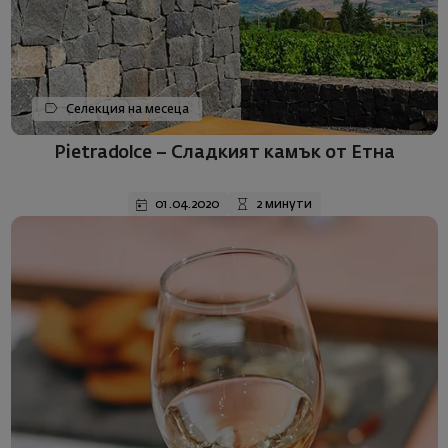
Селекция на месеца
Pietradolce – Сладкият камък от Етна
01.04.2020
2 минути