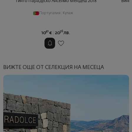
Тинто Парадуско Анселмо Мендеш 2018
Винь
Португалия
|
Купаж
41
36
10
€
20
лв.
ВИЖТЕ ОЩЕ ОТ СЕЛЕКЦИЯ НА МЕСЕЦА