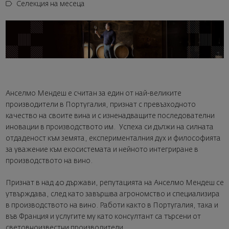
Селекция на месеца
Анселмо Мендеш e считан за един от най-великите
производители в Португалия, признат с превъзходното
качество на своите вина и с изненадващите последователни
иновации в производството им. Успеха си дължи на силната
отдаденост към земята, експерименталния дух и философията
за уважение към екосистемата и нейното интегриране в
производството на вино.
Признат в над 40 държави, репутацията на Анселмо Мендеш се
утвърждава, след като завършва агрономство и специализира
в производството на вино. Работи както в Португалия, така и
във Франция и услугите му като консултант са търсени от
световноизвестни производители.