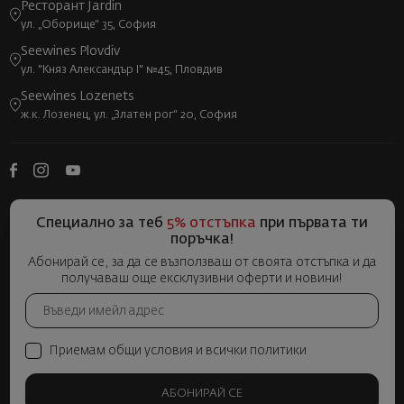
Ресторант Jardin
ул. „Оборище“ 35, София
Seewines Plovdiv
ул. "Княз Александър I" №45, Пловдив
Seewines Lozenets
ж.к. Лозенец, ул. „Златен рог“ 20, София
Специално за теб
5% отстъпка
при първата ти
поръчка!
Абонирай се, за да се възползваш от своята отстъпка и да
получаваш още ексклузивни оферти и новини!
Приемам общи условия и всички политики
АБОНИРАЙ СЕ