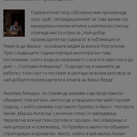
Първия етикет под собствено име произвежда
през 1998г. Нетрадиционният за това време сух,
минерален и изключително комплексен стил му
отрежда място и приз за „Най-добър
производител на годината“ в публикация от
Ревиста де Виньос - основната медия за вино в Португалия.
През следващите години повтаря многократно това
постижение, което води до названието с което е известен и до
днес – „Господин Алвариньо“. Подходът му и уменията да
работи с този сорт го поставят в центъра на всеки разговор за
най-добрите производители в зоната на Виньо Верде.
Анселмо Мендеш се стреми да развива и да представя по-
обширно този регион, както и да усъвършенства майсторския
подход, с който развива сортовете Лурейро и Авесо. Неговата
линия „Мурош Антигош“ ( антични стени ) е завладяващ
паралел на всички тези сортове и тероари. Ако Алвариньо е
най-цитрусов и освежаващ, то Лурейро е малко по-обширен,
структуриран и ароматен. Авесо, който е най-малко познат