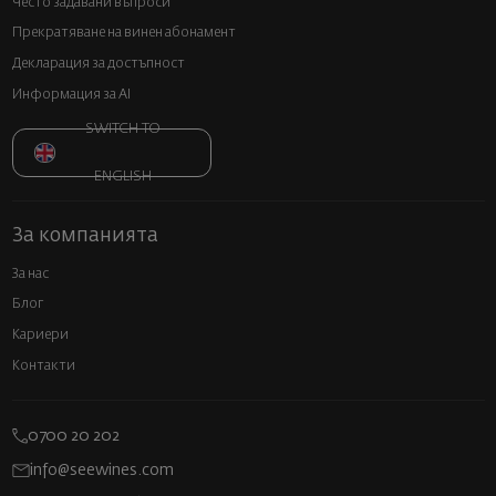
Често задавани въпроси
Прекратяване на винен абонамент
Декларация за достъпност
Информация за AI
SWITCH TO
ENGLISH
За компанията
За нас
Блог
Кариери
Контакти
0700 20 202
info@seewines.com