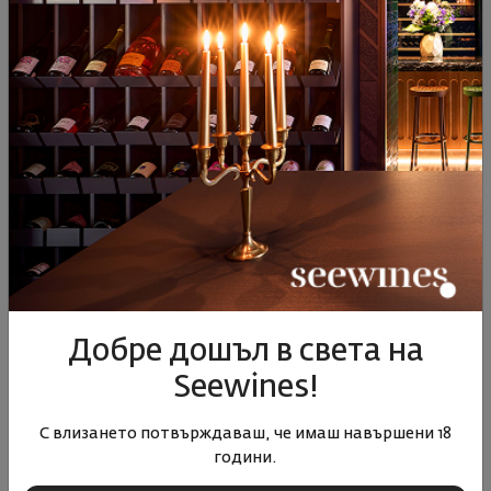
Селекция на месеца
Топ 10 Март – В очакване на пролетта
29.02.2024
2 минути
Добре дошъл в света на
Seewines!
С влизането потвърждаваш, че имаш навършени 18
години.