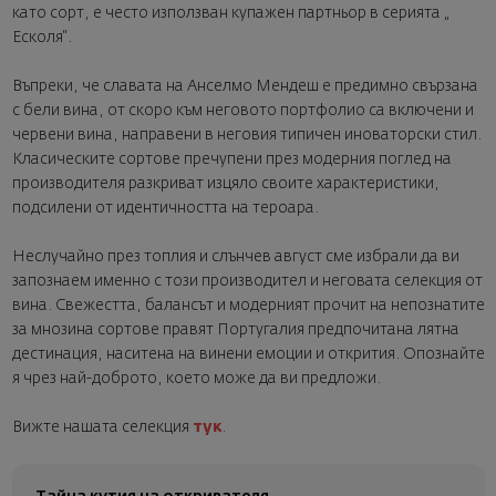
като сорт, е често използван купажен партньор в серията „
Есколя“.
Въпреки, че славата на Анселмо Мендеш е предимно свързана
с бели вина, от скоро към неговото портфолио са включени и
червени вина, направени в неговия типичен иноваторски стил.
Класическите сортове пречупени през модерния поглед на
производителя разкриват изцяло своите характеристики,
подсилени от идентичността на тероара.
Неслучайно през топлия и слънчев август сме избрали да ви
запознаем именно с този производител и неговата селекция от
вина. Свежестта, балансът и модерният прочит на непознатите
за мнозина сортове правят Португалия предпочитана лятна
дестинация, наситена на винени емоции и открития. Опознайте
я чрез най-доброто, което може да ви предложи.
Вижте нашата селекция
тук
.