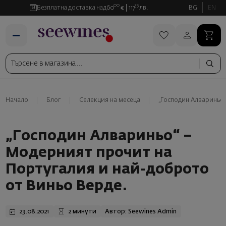
00
35
Безплатна доставка над
60
€
117
лв.
BG
EN
Начало
Блог
Селекция на месеца
„Господин Алвариньо“
„Господин Алвариньо“ –
Модерният прочит на
Португалия и най-доброто
от Виньо Верде.
23.08.2021
2 минути
Автор: Seewines Admin