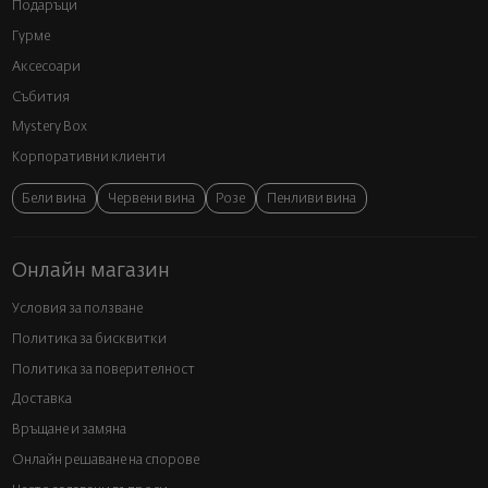
Подаръци
Гурме
Аксесоари
Събития
Mystery Box
Корпоративни клиенти
Бели вина
Червени вина
Розе
Пенливи вина
Онлайн магазин
Условия за ползване
Политика за бисквитки
Политика за поверителност
Доставка
Връщане и замяна
Онлайн решаване на спорове