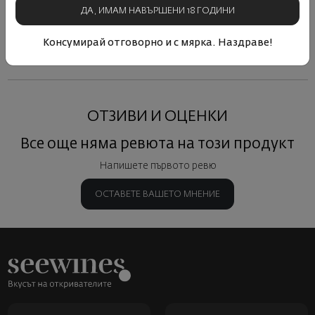
ДА, ИМАМ НАВЪРШЕНИ 18 ГОДИНИ
Виж подобни продукти
Виж подобни продукти
Виж под
Консумирай отговорно и с мярка. Наздраве!
ОТЗИВИ И ОЦЕНКИ
Все още няма ревюта на този продукт
Напишете първото ревю
ОСТАВЕТЕ ВАШЕТО МНЕНИЕ