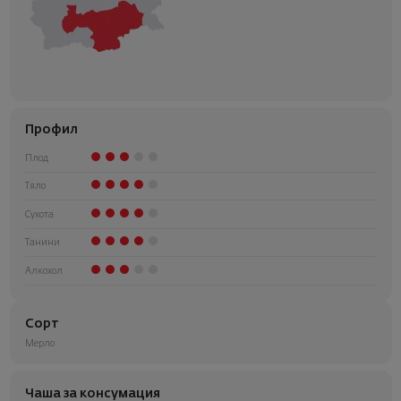
Профил
Плод
Тяло
Сухота
Танини
Алкохол
Сорт
Мерло
Чаша за консумация