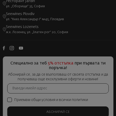
Ресторант Jardin
ул. „Оборище“ 35, София
Seewines Plovdiv
ул. "Княз Александър I" №45, Пловдив
Seewines Lozenets
ж.к. Лозенец, ул. „Златен рог“ 20, София
Специално за теб
5% отстъпка
при първата ти
поръчка!
Абонирай се, за да се възползваш от своята отстъпка и да
получаваш още ексклузивни оферти и новини!
Приемам общи условия и всички политики
АБОНИРАЙ СЕ