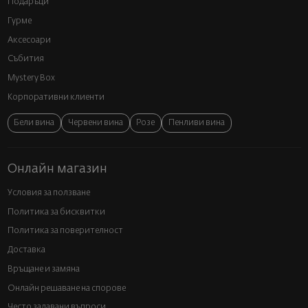
Подаръци
Гурме
Аксесоари
Събития
Mystery Box
Корпоративни клиенти
Бели вина
Червени вина
Розе
Пенливи вина
Онлайн магазин
Условия за ползване
Политика за бисквитки
Политика за поверителност
Доставка
Връщане и замяна
Онлайн решаване на спорове
Често задавани въпроси