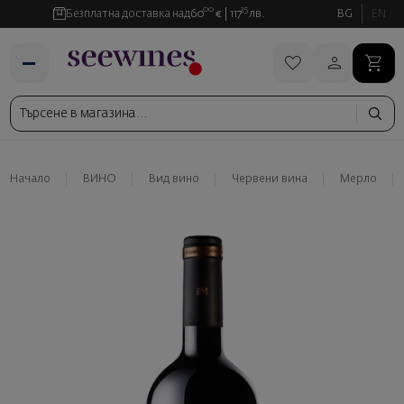
00
35
Безплатна доставка над
60
€
117
лв.
BG
EN
Начало
ВИНО
Вид вино
Червени вина
Мерло