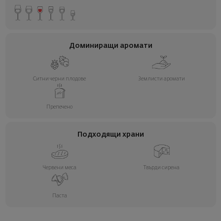
Доминиращи аромати
Ситни черни плодове
Землисти аромати
Препечено
Подходящи храни
Червени меса
Твърди сирена
Паста