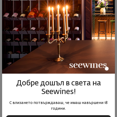
Виж подобни продукти
Виж подобни продукти
Виж под
ПОДОБНИ ПРОДУКТИ
Добре дошъл в света на
Мерло 2023
Мерло Резерва 2022
Мерл
Seewines!
България
|
Мерло
България
|
Мерло
Бъл
С влизането потвърждаваш, че имаш навършени 18
години.
20
91
96
91
2
11
€
21
лв.
22
€
44
лв.
14