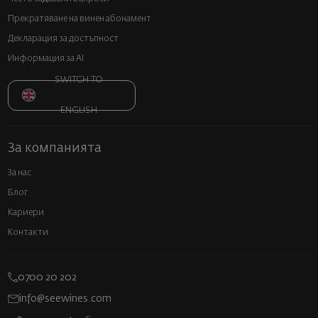
Прекратяване на винен абонамент
Декларация за достъпност
Информация за AI
SWITCH TO
ENGLISH
За компанията
За нас
Блог
Кариери
Контакти
0700 20 202
info@seewines.com