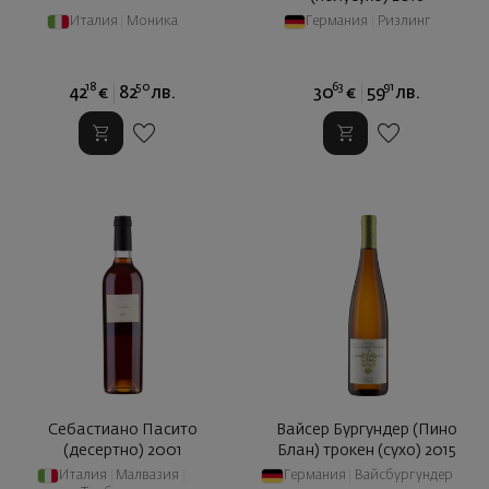
Италия
|
Моника
Германия
|
Ризлинг
18
50
63
91
42
€
82
лв.
30
€
59
лв.
Себастиано Пасито
Вайсер Бургундер (Пино
(десертно) 2001
Блан) трокен (сухо) 2015
Италия
|
Малвазия
|
Германия
|
Вайсбургундер