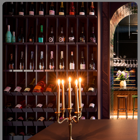
38
51
98
50
28
€
55
лв.
32
€
64
лв.
Шардоне Сен-Ромен "Су ла
Розе "Греку ди Ливанти" Неро
Вел" 2016
д'Авола 2021
Франция
|
Шардоне
Италия
|
Неро д'Авола
36
89
17
49
41
€
80
лв.
19
€
37
лв.