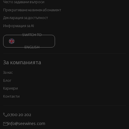
Често задавани въпроси
Прекратяване на винен абонамент
Декларация за достъпност
Информация за AI
SWITCH TO
ENGLISH
За компанията
За нас
Блог
Кариери
Контакти
0700 20 202
info@seewines.com