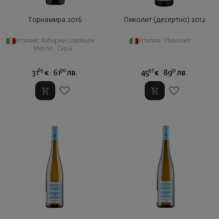
Торнамира 2016
Пиколит (десертно) 2012
Италия
|
Каберне Совиньон
Италия
|
Пиколит
|
Мерло
|
Сира
65
90
97
91
31
€
61
лв.
45
€
89
лв.