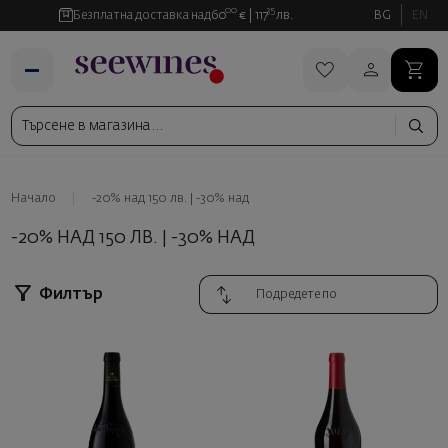
00
35
Безплатна доставка над
60
€
117
лв.
BG
EN
Начало
-20% над 150 лв. | -30% над
-20% НАД 150 ЛВ. | -30% НАД
Филтър