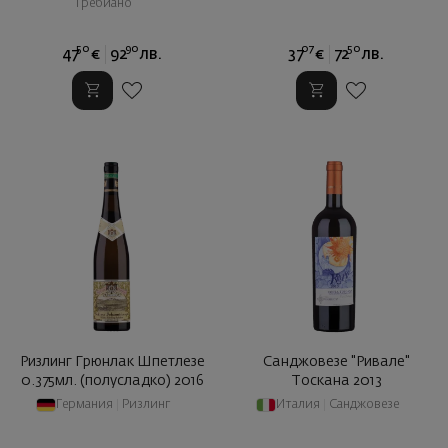
Требиано
50
90
07
50
47
€
92
лв.
37
€
72
лв.
Ризлинг Грюнлак Шпетлезе
Санджовезе "Ривале"
0.375мл. (полусладко) 2016
Тоскана 2013
Германия
|
Ризлинг
Италия
|
Санджовезе