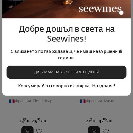
Добре дошъл в света на
Seewines!
С влизането потвърждаваш, че имаш навършени 18
години.
ДА, ИМАМ НАВЪРШЕНИ 18 ГОДИНИ
Консумирай отговорно и с мярка. Наздраве!
Менету Салон Руж Фурние
Шато Барейре От-Медок
2022
2019
Франция
|
Пино Ноар
Франция
|
Купаж
51
89
93
89
25
€
49
лв.
21
€
42
лв.