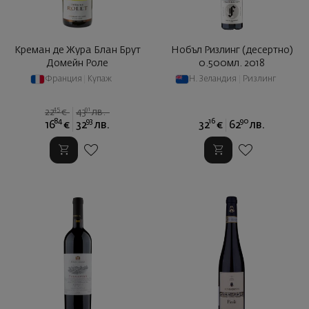
Креман де Жура Блан Брут
Нобъл Ризлинг (десертно)
Домейн Роле
0.500мл. 2018
Франция
|
Купаж
Н. Зеландия
|
Ризлинг
45
91
22
€
43
лв.
84
93
16
90
16
€
32
лв.
32
€
62
лв.