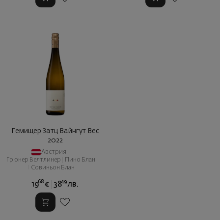
Гемищер Затц Вайнгут Вес
2022
Австрия
|
Грюнер Велтлинер
|
Пино Блан
|
Совиньон Блан
68
49
19
€
38
лв.