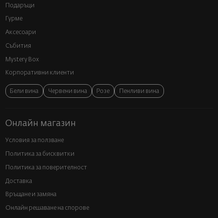
Подаръци
Гурме
Аксесоари
Събития
Mystery Box
Корпоративни клиенти
Бели вина
Червени вина
Розе
Пенливи вина
Онлайн магазин
Условия за ползване
Политика за бисквитки
Политика за поверителност
Доставка
Връщане и замяна
Онлайн решаване на спорове