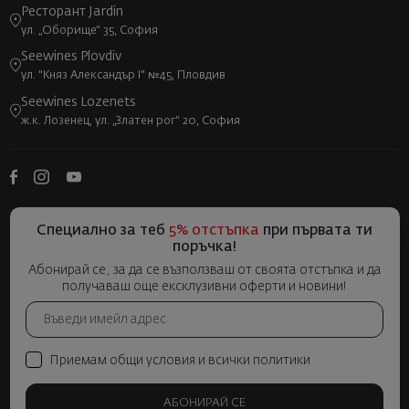
Ресторант Jardin
ул. „Оборище“ 35, София
Seewines Plovdiv
ул. "Княз Александър I" №45, Пловдив
Seewines Lozenets
ж.к. Лозенец, ул. „Златен рог“ 20, София
Специално за теб
5% отстъпка
при първата ти
поръчка!
Абонирай се, за да се възползваш от своята отстъпка и да
получаваш още ексклузивни оферти и новини!
Приемам общи условия и всички политики
АБОНИРАЙ СЕ