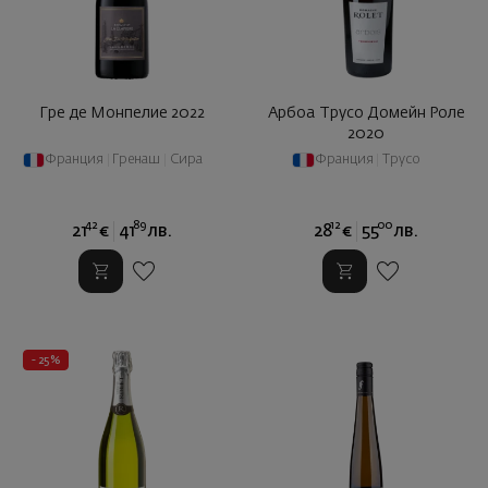
Гре де Монпелие 2022
Арбоа Трусо Домейн Роле
2020
Франция
|
Гренаш
|
Сира
Франция
|
Трусо
42
89
12
00
21
€
41
лв.
28
€
55
лв.
- 25%