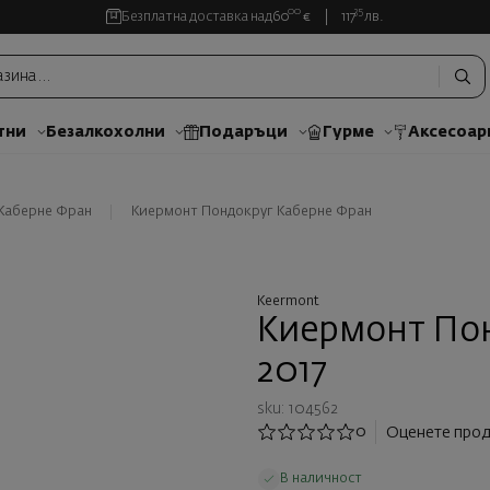
00
35
Безплатна доставка над
60
€
117
лв.
тни
Безалкохолни
Подаръци
Гурме
Аксесоар
Каберне Фран
Киермонт Пондокpуг Каберне Фран
Keermont
Киермонт По
2017
sku: 104562
0
Оценете прод
В наличност