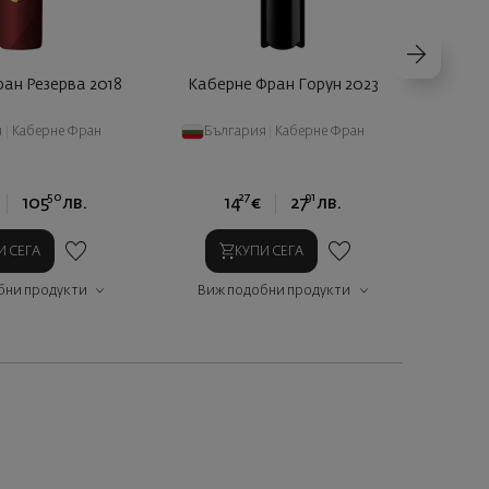
ан Резерва 2018
Каберне Фран Горун 2023
Дизен
я
|
Каберне Фран
България
|
Каберне Фран
Бълг
50
27
91
105
лв.
14
€
27
лв.
И СЕГА
КУПИ СЕГА
бни продукти
Виж подобни продукти
Виж