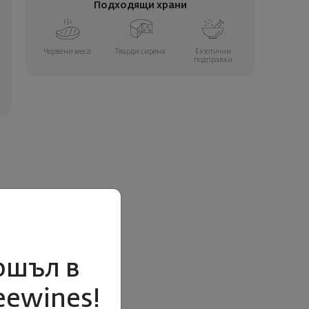
Подходящи храни
Червени меса
Твърди сирена
Екзотични
подправки
ошъл в
eewines!