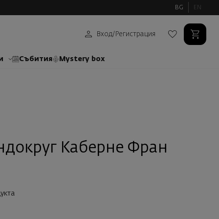
BG
EN
Вход
/
Регистрация
и
Събития
Mystery box
ндокpуг Каберне Фран
укта