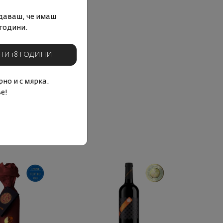
даваш, че имаш
години.
НИ 18 ГОДИНИ
но и с мярка.
е!