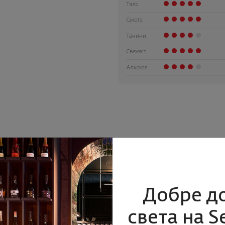
Тяло
Сухота
Танини
Свежест
Алкохол
Добре д
света на S