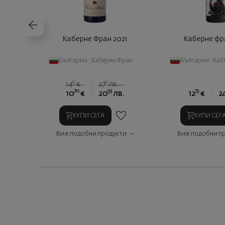
Каберне Фран 2021
Каберне фр
България
|
Каберне Фран
България
|
Каб
27
91
14
€
27
лв.
70
93
73
10
€
20
лв.
12
€
2
КУПИ СЕГА
КУПИ СЕГ
Виж подобни продукти
Виж подобни п