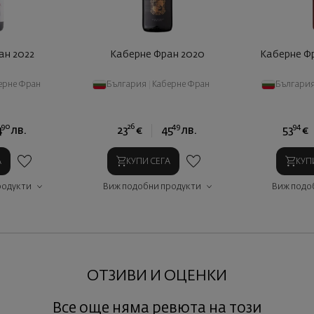
ан 2022
Каберне Фран 2020
Каберне Фр
ерне Фран
България
|
Каберне Фран
Българи
90
26
49
94
4
лв.
23
€
45
лв.
53
€
А
КУПИ СЕГА
КУП
родукти
Виж подобни продукти
Виж подо
ОТЗИВИ И ОЦЕНКИ
Все още няма ревюта на този