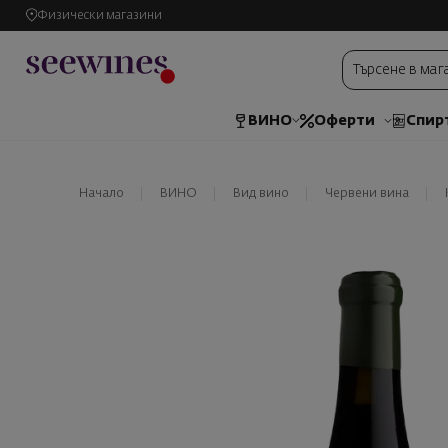
Физически магазини
ВИНО
Оферти
Спир
Начало
ВИНО
Вид вино
Червени вина