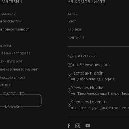
 магазин
За компанията
 ползване
За нас
за бисквитки
Блог
а поверителност
Кариери
Контакти
замяна
аване на спорове
0700 20 202
вани въпроси
info@seewines.com
не на винен абонамент
Ресторант Jardin
 за достъпност
ул. „Оборище“ 35, София
 за AI
Seewines Plovdiv
ул. "Княз Александър I" №45, Пло
SWITCH TO
Seewines Lozenets
ENGLISH
ж.к. Лозенец, ул. „Златен рог“ 20