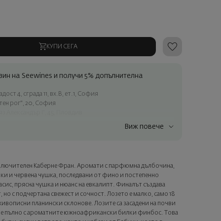
КУПИ СЕГА
ин на Seewines и получи 5% допълнителна
ост 4, сграда 11, вх.В, ет.1, София
атен рог", 20, София
яз Александър I", 45, Пловдив
Виж повече
ъчки над 60 € / 117.35 лв.
ес в рамките на град София
лата страна
зключителен Каберне Фран. Аромати с парфюмна дълбочина,
а опаковка и персонализирана картичка с ваше пожелание.
лки и червена чушка, последвани от фино и постепенно
ащата стъпка от поръчката.
асис, прясна чушка и нюанс на евкалипт. Финалът създава
 но с подчертана свежест и сочност. Лозето е малко, само 18
живописни планински склонове. Лозите са засадени на почви
ло е пълно с ароматните южноафрикански билки финбос. Това