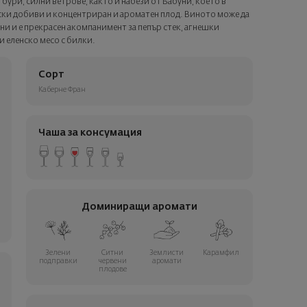
 бури, силни ветрове, както и набези от Бабуни, което в
ски добиви и концентриран и ароматен плод. Виното може да
ни и е прекрасен акомпанимент за пепър стек, агнешки
и еленско месо с билки.
Сорт
Каберне Фран
Чаша за консумация
Доминиращи аромати
Зелени
Ситни
Землисти
Карамфил
подправки
червени
аромати
плодове