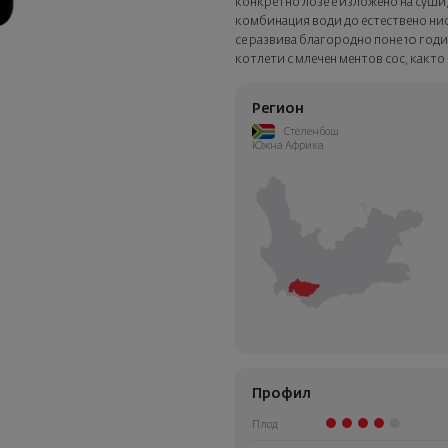
конкретно лозе е изложено на суши,
комбинация води до естествено ни
се развива благородно поне 10 годи
котлети с млечен ментов сос, както 
Регион
Стеленбош
Южна Африка
Профил
Плод