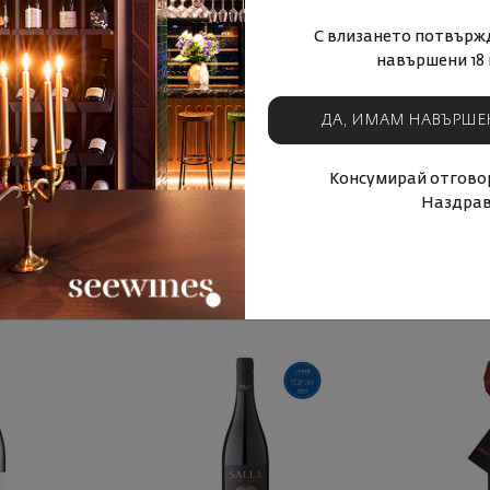
С влизането потвърж
навършени 18 
ДА, ИМАМ НАВЪРШЕ
Консумирай отговор
Наздрав