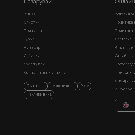
Пазарувай
Онлайн
ВИНО
Условия за
Спиртни
Политика 
Подаръци
Политика з
Гурме
Доставка
Аксесоари
Връщане и 
Събития
Онлайн реш
Mystery Box
Често зада
Корпоративни клиенти
Прекратява
Декларация
Бели вина
Червени вина
Розе
Информация
Пенливи вина