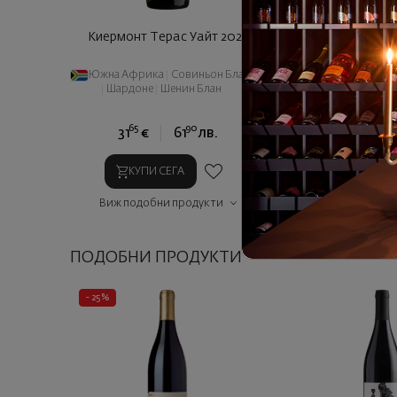
Киермонт Терас Уайт 2023
Южна Африка
|
Совиньон Блан
|
Шардоне
|
Шенин Блан
65
90
31
€
61
лв.
КУПИ СЕГА
Виж подобни продукти
ПОДОБНИ ПРОДУКТИ
- 25%