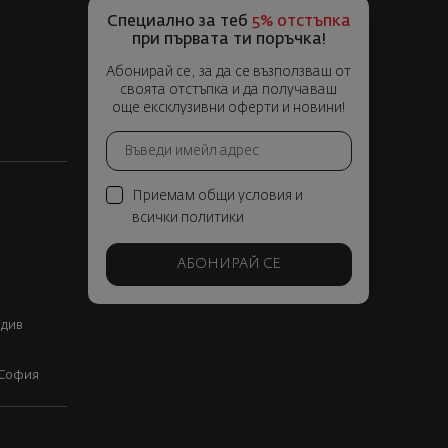
Специално за теб
5% отстъпка
при първата ти поръчка!
Абонирай се, за да се възползваш от
своята отстъпка и да получаваш
още ексклузивни оферти и новини!
Приемам общи условия и
всички политики
АБОНИРАЙ СЕ
вдив
, София