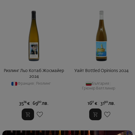
Ризлинг Льо Котаб Жосмайер
Уайт Bottled Opinions 2024
2024
Франция
|
Ризлинг
България
|
Грюнер Велтлинер
74
90
31
90
35
€
69
лв.
16
€
31
лв.