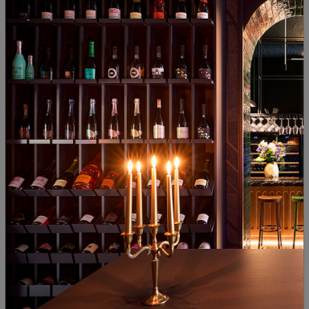
Моно А Луиш Сеабра 2022
Моно C Луиш Сеабра 2021
Португалия
|
Алфрошейро
Португалия
|
Кастелао
83
90
23
90
39
€
77
лв.
35
€
68
лв.