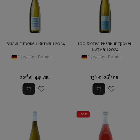
Ризлинг трокен Витман 2024
100 Хюгел Ризлинг трокен
Витман 2024
Германия
|
Ризлинг
Германия
|
Ризлинг
96
91
75
89
22
€
44
лв.
13
€
26
лв.
- 10%