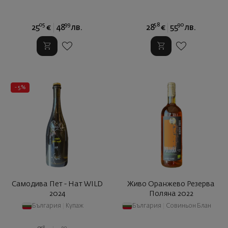
05
99
58
90
25
€
48
лв.
28
€
55
лв.
- 5%
Самодива Пет - Нат WILD
Живо Оранжево Резерва
2024
Поляна 2022
България
|
Купаж
България
|
Совиньон Блан
58
90