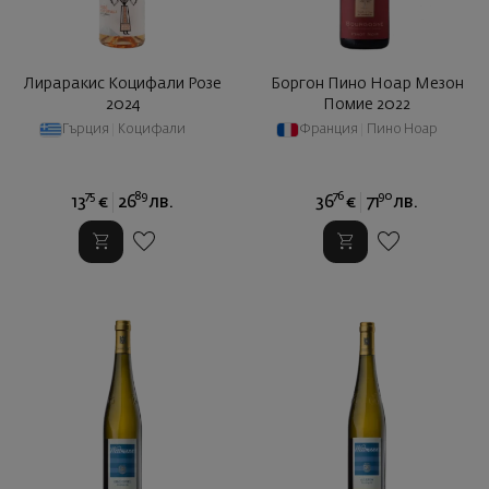
Лираракис Коцифали Розе
Боргон Пино Ноар Meзон
2024
Помие 2022
Гърция
|
Коцифали
Франция
|
Пино Ноар
75
89
76
90
13
€
26
лв.
36
€
71
лв.