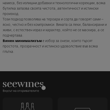
намеса, без излишни добавки и технологични корекции, всяка
бутилка запазва своята чистота, автентичност и истински
произход.
Този подход позволява на тероара и сорта да говорят сами –
ясно, честно и без компромиси. Вината са леки, балансирани и
живи, с естествен израз и характер, който не се маскира, а се
подчертава.
Винен минимализъм
е избор за онези, които търсят
простота, прозрачност и истинско удоволствие във всяка
глътка.