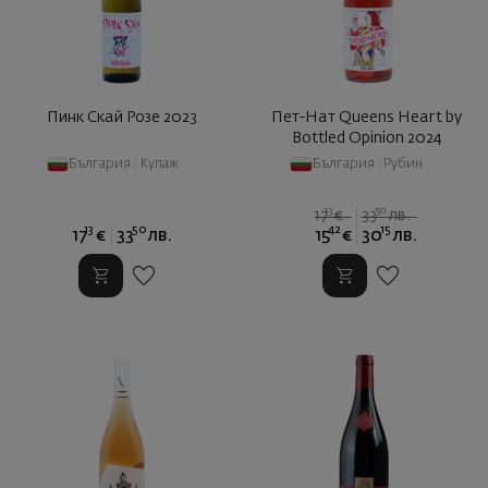
Пинк Скай Розе 2023
Пет-Нат Queens Heart by
Bottled Opinion 2024
България
|
Купаж
България
|
Рубин
13
50
17
€
33
лв.
13
50
42
15
17
€
33
лв.
15
€
30
лв.