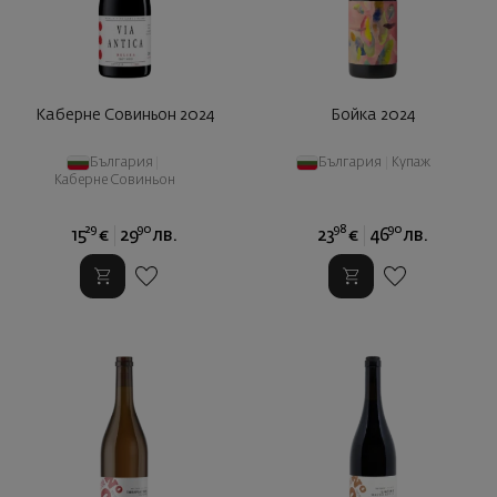
Каберне Совиньон 2024
Бойка 2024
България
|
България
|
Купаж
Каберне Совиньон
29
90
98
90
15
€
29
лв.
23
€
46
лв.