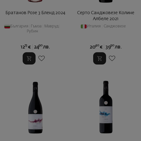
Братанов Розе 3 Бленд 2024
Серто Санджовезе Колине
Албеле 2021
България
|
Гъмза
|
Мавруд
|
Италия
|
Санджовезе
Рубин
73
90
40
90
12
€
24
лв.
20
€
39
лв.