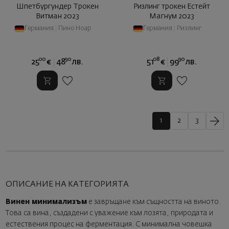
Шпетбургундер Трокен
Ризлинг трокен Естейт
Витман 2023
Магнум 2023
Германия
|
Пино Ноар
Германия
|
Ризлинг
00
90
08
90
25
€
48
лв.
51
€
99
лв.
1
2
3
ОПИСАНИЕ НА КАТЕГОРИЯТА
Винен минимализъм
е завръщане към същността на виното.
Това са вина, създадени с уважение към лозята, природата и
естествения процес на ферментация. С минимална човешка