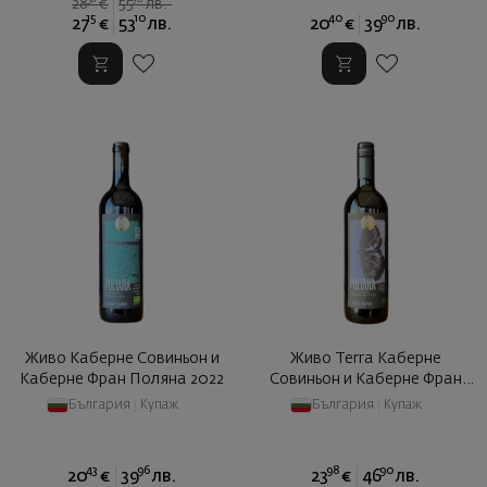
28
€
55
лв.
15
10
40
90
27
€
53
лв.
20
€
39
лв.
Живо Каберне Совиньон и
Живо Terra Каберне
Каберне Фран Поляна 2022
Совиньон и Каберне Фран
Полян ...
България
|
Купаж
България
|
Купаж
43
96
98
90
20
€
39
лв.
23
€
46
лв.