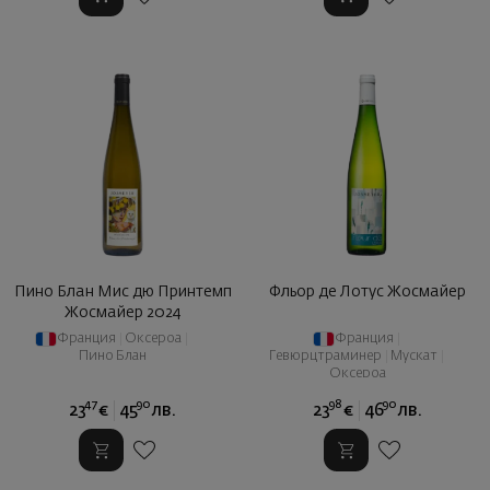
Пино Блан Мис дю Принтемп
Фльор де Лотус Жосмайер
Жосмайер 2024
Франция
|
Оксероа
|
Франция
|
Пино Блан
Гевюрцтраминер
|
Мускат
|
Оксероа
47
90
98
90
23
€
45
лв.
23
€
46
лв.