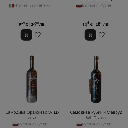
Италия
|
Верментино
България
|
Рубин
29
90
78
91
15
€
29
лв.
14
€
28
лв.
Самодива Оранжево WILD
Самодива Рубин и Мавруд
2024
WILD 2022
България
|
Купаж
България
|
Купаж