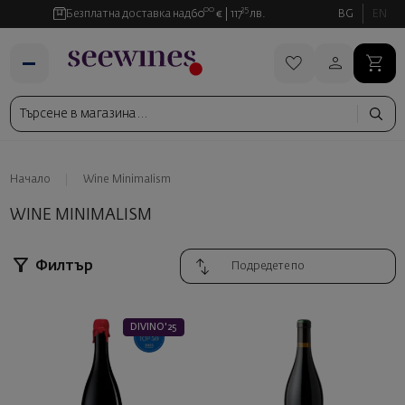
00
35
Безплатна доставка над
60
€
117
лв.
BG
EN
Начало
Wine Minimalism
WINE MINIMALISM
Филтър
DIVINO'25