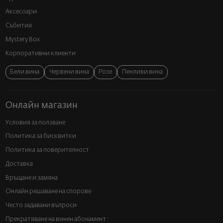
Аксесоари
Събития
Mystery Box
Корпоративни клиенти
Бели вина
Червени вина
Розе
Пенливи вина
Онлайн магазин
Условия за ползване
Политика за бисквитки
Политика за поверителност
Доставка
Връщане и замяна
Онлайн решаване на спорове
Често задавани въпроси
Прекратяване на винен абонамент