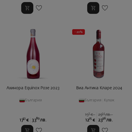
- 20%
Ахинора Equinox Розе 2023
Виа Антика Кларе 2024
България
България
|
Купаж
31
94
15
€
29
лв.
33
89
25
96
17
€
33
лв.
12
€
23
лв.