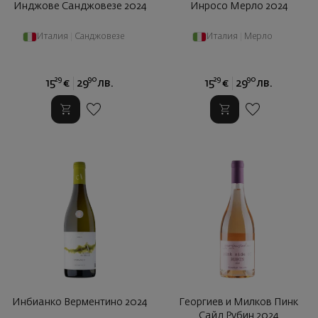
Инджове Санджовезе 2024
Инросо Мерло 2024
Италия
|
Санджовезе
Италия
|
Мерло
29
90
29
90
15
€
29
лв.
15
€
29
лв.
Инбианко Верментино 2024
Георгиев и Милков Пинк
Сайд Рубин 2024