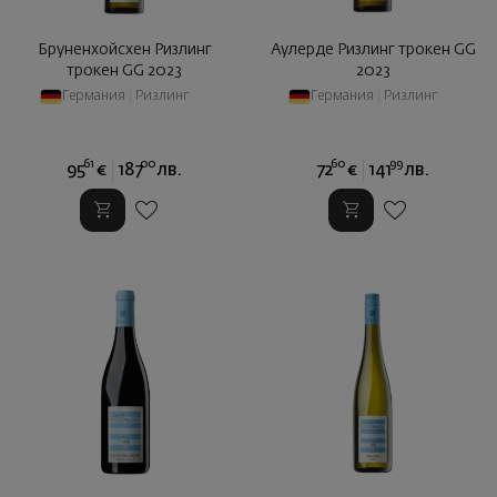
Бруненхойсхен Ризлинг
Аулерде Ризлинг трокен GG
трокен GG 2023
2023
Германия
|
Ризлинг
Германия
|
Ризлинг
61
00
60
99
95
€
187
лв.
72
€
141
лв.