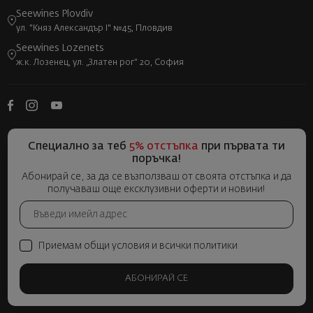
Seewines Plovdiv
ул. "Княз Александър I" №45, Пловдив
Seewines Lozenets
ж.к. Лозенец, ул. „Златен рог“ 20, София
Специално за теб
5% отстъпка
при първата ти
поръчка!
Абонирай се, за да се възползваш от своята отстъпка и да
получаваш още ексклузивни оферти и новини!
Приемам общи условия и всички политики
АБОНИРАЙ СЕ