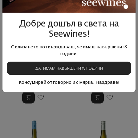
Добре дошъл в света на
Seewines!
С влизането потвърждаваш, че имаш навършени 18
Шисто Илимитадо Тинто
Дрон Хофбергер Ризлинг
години.
Луиш Сеабра 2021
трокен 2023
Португалия
|
Купаж
Германия
|
Ризлинг
ДА, ИМАМ НАВЪРШЕНИ 18 ГОДИНИ
Консумирай отговорно и с мярка. Наздраве!
40
90
12
89
20
€
39
лв.
53
€
103
лв.