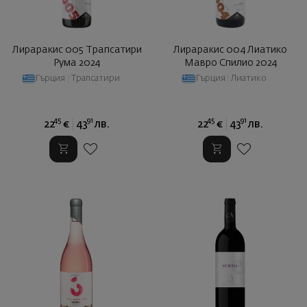
Лираракис 005 Трапсатири
Лираракис 004 Лиатико
Рума 2024
Мавро Спилио 2024
Гърция
|
Трапсатири
Гърция
|
Лиатико
45
91
45
91
22
€
43
лв.
22
€
43
лв.