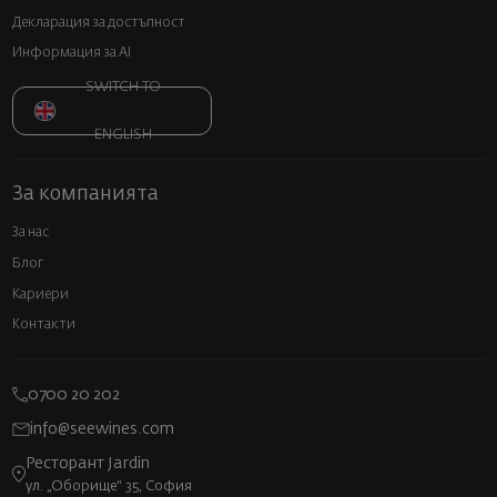
Декларация за достъпност
Информация за AI
SWITCH TO
ENGLISH
За компанията
За нас
Блог
Кариери
Контакти
0700 20 202
info@seewines.com
Ресторант Jardin
ул. „Оборище“ 35, София